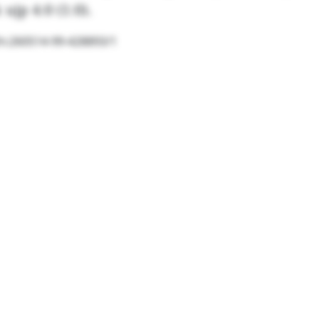
ujp 4:0 (1:0).
fn:260514-99-428893/1