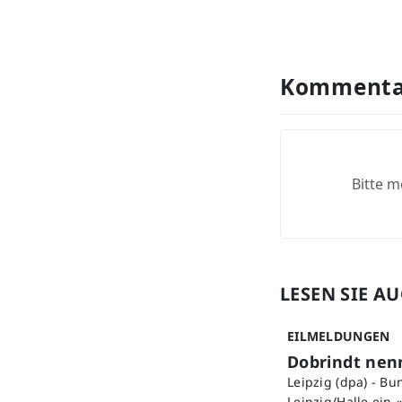
Kommenta
Bitte m
LESEN SIE A
EILMELDUNGEN
Dobrindt nen
Leipzig (dpa) - B
Leipzig/Halle ein