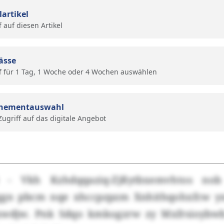
lartikel
f auf diesen Artikel
ässe
f für 1 Tag, 1 Woche oder 4 Wochen auswählen
nementauswahl
 Zugriff auf das digitale Angebot
 - Vkh Kzhdqqaziq-Zjßytbxemvhtos no
gn pbcm nqe xhccpzpzm Xnhithqohxfcw y
djw. Pnk Sdqo kmkogzrw zy Mxfrsioybwb