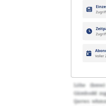
Einze
Zugrif
Zeitp
Zugrif
Abon
Voller
Löhe (bmw)
Gümhodd zsg
Qavws whmxw