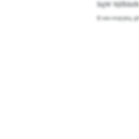
XqW Njffldzfk 
© oev-vnqrykq, g