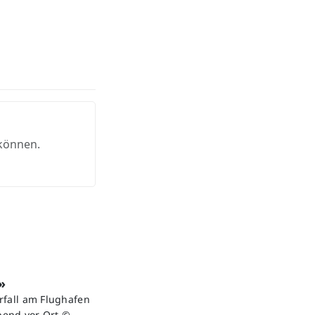
 können.
»
rfall am Flughafen
bend vor Ort.©