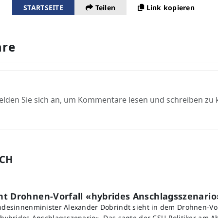
STARTSEITE
Teilen
Link kopieren
re
elden Sie sich an, um Kommentare lesen und schreiben zu
UCH
nt Drohnen-Vorfall «hybrides Anschlagsszenario
undesinnenminister Alexander Dobrindt sieht in dem Drohnen-Vo
 «hybrides Anschlagsszenario». Das sagte der CSU-Politiker am A