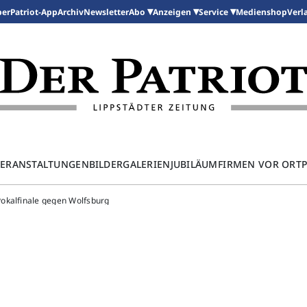
per
Patriot-App
Archiv
Newsletter
Medienshop
Abo
Anzeigen
Service
Verl
ERANSTALTUNGEN
BILDERGALERIEN
JUBILÄUM
FIRMEN VOR ORT
okalfinale gegen Wolfsburg