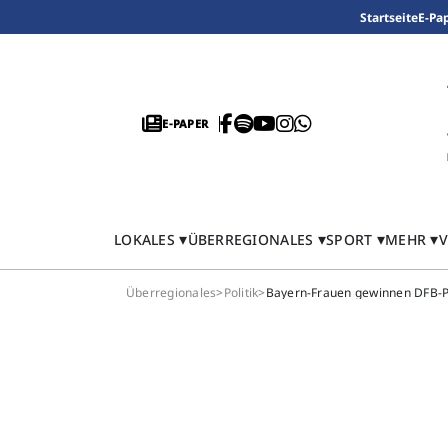
Startseite
E-Pa
E-PAPER
LOKALES
ÜBERREGIONALES
SPORT
MEHR
V
Überregionales
>
Politik
>
Bayern-Frauen gewinnen DFB-P