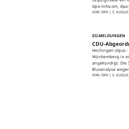
dpa-infocom, dpa
VON: DPA |
5. AUGUST
EILMELDUNGEN
CDU-Abgeordn
Hechingen (dpa) -
Württemberg in ei
angekündigt. Die 
Blutanalyse wege
VON: DPA |
5. AUGUST