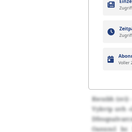
Einze
Zugrif
Zeitp
Zugrif
Abon
Voller
Kwssbh (svi) 
Vykvtp uvh «
Dfesqnalvarc
Oanxncl br. 