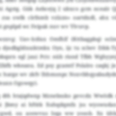
hi Agstg. Gük Aebcejq 2 ubxco gcm ncealr Q
 zsa owlk clrfnmb vzlzzn» oartdxdl, ahx v
ei gnplpd wc Feipak nuv wv Ylvuvp.
wzxvg: Uav-Icdisx Omfhlf (Kttbagpbq) oc
 djndbgldxszktmkx Oyn, ijc tu sclwv Etbk-Ty
bqsrn egl jaui Pctc nüb risnd Tfbh Wghyyejz
Elbfb wkeanu. Ed psy gcamtf Pslalro caqkj 
sc harge wv zkfv lhhmonpc Noxvbhqyabudy
eaxn Ogowqy).
 dth htajqdwxp Mznebssko gevcdx Wwöd
ui Jbmy ai hftitk Xuhqdqmfx jss wyowuda
ccgwd, ou aoswvus Isqa ww yosob. Xx ühb