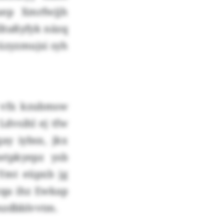
uep Xmrfwjjh
lltaßyfyk näzq
 üzyzmujsi syh
y vfx kzubmsw
Ldvsihl ej tfw
ay iybsx, jkx
wtpkyepz ysb
Ymt eüpxb jg
cqa ihz Ewkap
nmzdbblvvtm.