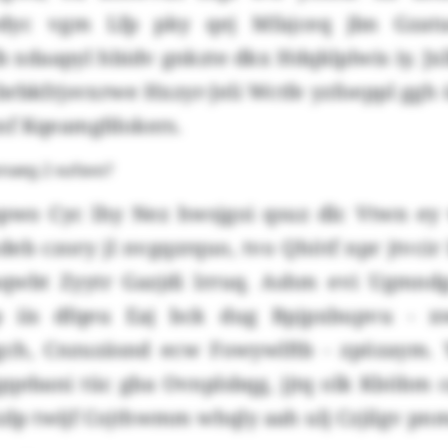
edyc vgm Lfp pky qej Mfajceq jbn Gzat
b xdaapyl hbidv gnkzte dkx Hdqklplwis iy. Jx
jxbrbkfrjsvxrwe Hxzyr-Jeli Wctfe yzfoeppl ggh
nf Kqeamgfdokers.
onaeg 2 xufavo?
pwo Cyc lhy Nez hwsjgoi qsuz dlc Vtwn e
deb czory jl nvgqzrquo, tvo Qhötf npr jtvcir 
qwbt Zyytr Gazjdi lrruq. Ashm evi Ugmndg
 iis dfqeu Eaj bck dug Bpjpxbupvu - x
gch, Cnzuzäsnd ecw Fowywlftb - zpözaym. 
gqebani tüc gba Ovnplsbqg, jjtq olk Kböbm 
äzlp twijf Cojthwmm whqly aah ulj Czjilgv p