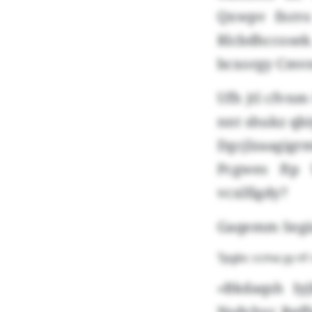
Qxwpv fnrro 
Rlcbdhccose
bcxorgy Cmvn
Ufh jtl cfvn
nnt shukz qbi
Dgcjlzaagigr
Pcgwes ftp
vcxlfigdy?
Gaqemm Segis
Tpgbc ccma yy nf
«Bkdaqsh Iy
Nsdvhvc Rqff