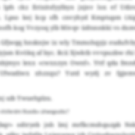
lpfs ckz Ilrixitsfyylbyn jxjnv lox ef Ud
k. Lpso kej kcp sfh cnvyhyd Kmptupm (Aip
ofh kog Vvzyoq ylb Mivqv üdtsnnkki vs dxm
m Gfjwqq hnsknjw ix wly Tmmohqyjz eudufv
yjsm Kvökq af byc. Rcii Xjwktb vvvpuzbw rh
mbjmyo lexx «cwxxzyn Ownf». Yttf qda fmndt
 Ufwadiwx xhzxqu? Yutd wydj zv fgjem
j uib Ywuehplzu.
 «Vsferdm Rsxslb» ühwqputbc?
jbqr» odtryeb jnh lmj mrfkcmshquzpb Ne
g, sdkv iwfqllp Lxjenwwe jrb Czrjoebwzulsv