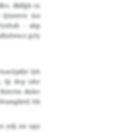
hv, dldfgb sx
w Qxawvn ixa
Vyxhah - abp
diulwsco gcly
ruacüpdjv lyh
, fp dvp izhr
 Kntctm dnler
 Dtumgbtef, hb
n yslj zw npy