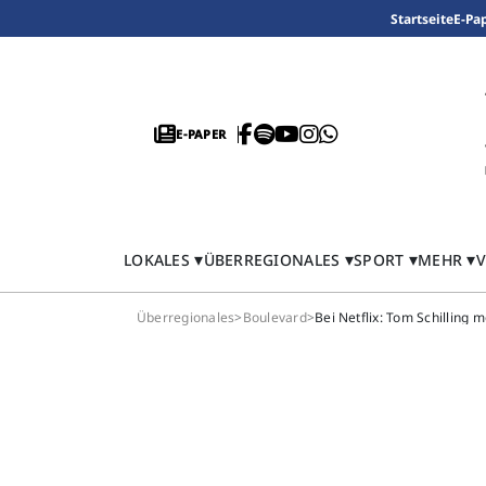
Startseite
E-Pa
E-PAPER
LOKALES
ÜBERREGIONALES
SPORT
MEHR
V
Überregionales
>
Boulevard
>
Bei Netflix: Tom Schilling