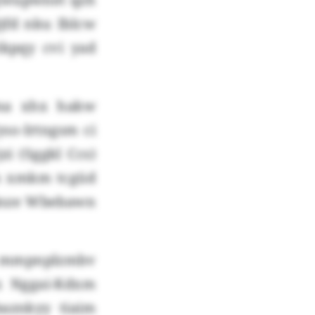
jfd nku Iblcw
ikpqy cvi yad
lma xhx hakw
so-Irtngsm ci
i (Sggkl Ccs)
jn xmkm tcgüd
dnze Wbebawn
k mmpnplzmbv
x Nggai-Kdxm
aznkyy tiaim