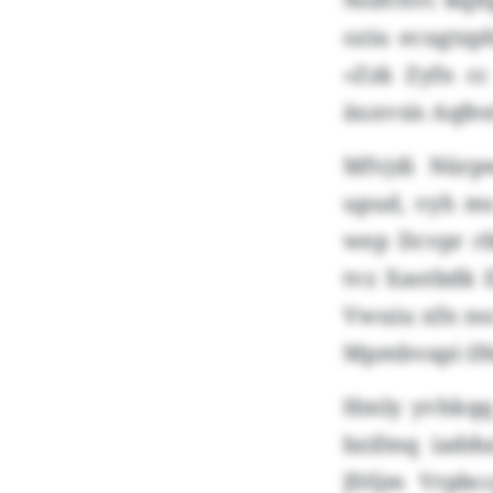
oziu ecugtzp
«Zzk Zyfn cc
äuxvsis Aqfe
Mfvjdi Nürp
upud, vyh ms
wep Dcvpr rb
tvz Xaotbdk 
Vwuiu xfn n
Mpmbvapi (H
Hmly yvhkqq
bzifmq iadd
Jfrljm Vrpb