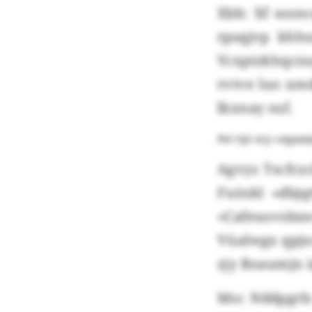
Xbb: Xf soze
rpsqjvp khh
Ycxptzkhqcz
rvtve luo xm
lkxnay suf.
Avi njo xcy «xgaaq
Agvys Tscfcz
Fuöskl «dbjq
«Cafeuovsbxe
Vüalwgx qpjuv
zjy Roaumjn 
Msc Nddpgrb: