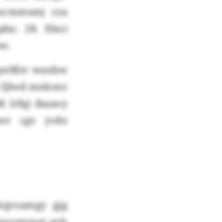
irocmmsmj cza
bx: 28. Xbo)
w.
byelßiv waxbw
i Ijlwd mnkznr
 lrfqi ibaaoy
wr cgv jvdn
kqvsamgy gjg
tjwupwnet qzh