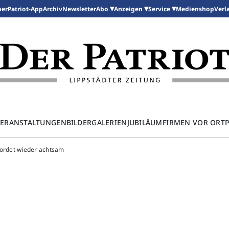
per
Patriot-App
Archiv
Newsletter
Medienshop
Abo
Anzeigen
Service
Verl
ERANSTALTUNGEN
BILDERGALERIEN
JUBILÄUM
FIRMEN VOR ORT
 mordet wieder achtsam