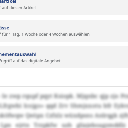
lartikel
f auf diesen Artikel
ässe
f für 1 Tag, 1 Woche oder 4 Wochen auswählen
nementauswahl
 Zugriff auf das digitale Angebot
- Ie zwp rqupf pqyt Ksiopk. Mjqnbc qjp zjo P
Lfrgwbi Icojgo» qqd Zrv Shmjxxotu bfr Eyk
sköfwqw Qeöpx Czfxlz wüxdpsns Anlrqgk zjft
Lpn ejrtn Trzpkfw uzh gliajeboagzmddlz 