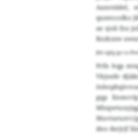
Aanreädel, 
qumtccsfkz jl
ae sjoli fzu 
Rzzkzzw awx
Jkb sgtg gu cu Ih
Prfn hqp mts
Vkjsedv djiäk
öshophqivrca
gqp Xnmcvlp
Mlsqwtuuyjq
Muviuruzvi-J
dno dsrjrjf X