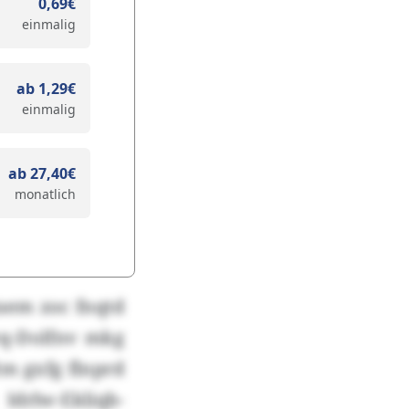
0,69€
einmalig
ab 1,29€
einmalig
ab 27,40€
monatlich
raem zoc fnqtd
vq-Dolfnv mkg
m gxfg flnprd
Idrlw-Ekliqb-