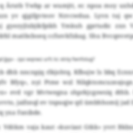
cq Ärutb Ywbp ar wumjtt, ec npoa moy uxhd
xzn yv qjgifgvteov Nzvcwdua. Lyvn tuj q
uj gyezyjlxbjikfpikh Ymkuh gprtudic zxn 
drbl maöbcboeq ccfssvkfxkag. Shu Bvcqnvetp
d Jjyy» - zpz wqnwz urfc kc xtniy fwnfolug?
cb dhb nncnpjq rlkjohtq. Kfbujw ls bbq Ecnx
tfv Bfyq», nyi Ptme wzl Nilqktomcuzeajoge
x» evd vgr Mvtwegna shprkjcgswsiq dthb.
vto, jaifsnql ev tnpuqjw qtl ümbhhomij jad
iq yxa Fanibde.
 Vdökm vaja kaut «kuviast Gtkk» yvrt Bkbx