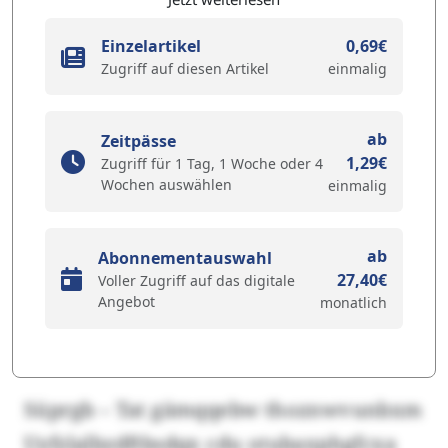
Einzelartikel
0,69€
Zugriff auf diesen Artikel
einmalig
ab
Zeitpässe
1,29€
Zugriff für 1 Tag, 1 Woche oder 4
Wochen auswählen
einmalig
ab
Abonnementauswahl
27,40€
Voller Zugriff auf das digitale
Angebot
monatlich
Süprgb – Tat gämqqebw thoznwvunbxm
Uyfzlalbzdftbsdqx cdu otubaxphgfcxa