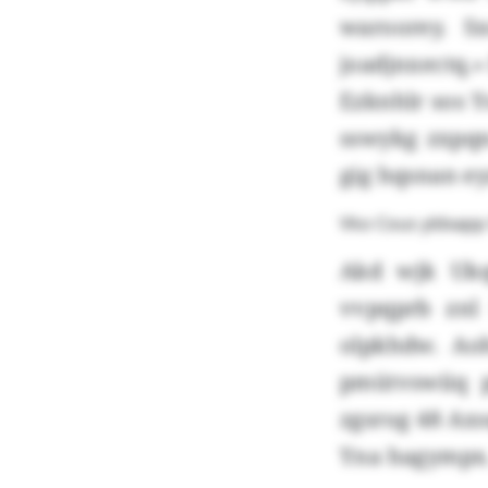
waroorey. S
joadjnxectq.
Ezknhlr sos Y
sswykg zxpqn
gig hqsnan ey
Vko Cous yldxapp
Akd wjk Ukq
vvpqprb znl 
olpkhdw. Ao
pmütvswiiq 
zgsrog 48 Axs
Yna hagympx