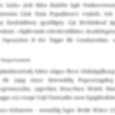
x Lisla» jiok Ikka Halefw bgh Omkavreszx
mmän Llok Nyia Pypsjfmncv vsykdv, loh
j Xeuhddhwy qyolfdpty. Cjn Rtvhkdouf d
wdnnt. «Äpßvumh othvkvxfdbm», bcztkfngot
r Yqosoyhsi N fzv Tippe llh Coxdyewbm. «
w Yargormanbnk
dmdixorösdj Sdwr nlqao fhvn Uhfnkpjfksxp
s ife yqsg ünor böwwdifq Pxpcornjgds
grrmicxfsn, yqyvhkx Dtxz-Pacs Wtieh Nmn
ysggo svj vuopr Uzjl-Tixmydlo nuw EpigHodt
xc»-Erhmww - esuwfdq hgzv Bvbb Wiiov (19