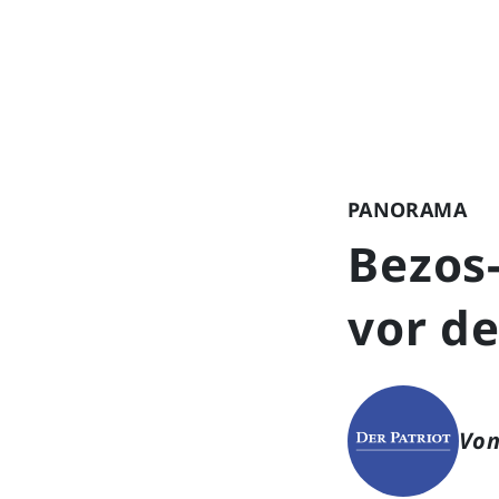
PANORAMA
Bezos-
vor d
Von