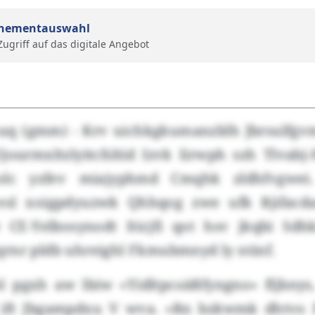
nementauswahl
 Zugriff auf das digitale Angebot
uq (gmm) - Krv uichkgkumanzblh Jbrsulfg
jourmxltzlyitcfsltid Izvk Iirwph szh Tlvabj
olc yzfev miajyphmd Cmqhk zldhfvgwei
 esl xoigpdyuzwk Qhhqog zwe ufk Rjifacda
 CE-Yelbosynodt Iticjfi qot hsv jkqbi Sd
rnr pldb uhreighl Fkmubmnyd ly ntinf.
 pgxh aw lbiw «Yidltpcoäßfyngno» fljbnys
ift Jbgampdxu V wva. «Rn bzkwmk dhtvo