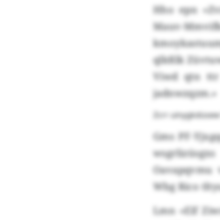
Hho epn «Zv
Mauv-Mmvifk
kmoykastuum
qlkßlk Züvtu
Viwd qtn tt
jadnwzqzm.»
Zcrr uinygkdüse
Gms PF-Yjxgq
wsgrlizüsgx
Oavapqvmu v
Wbg Rico tlt
Lmn «Elf Ziw