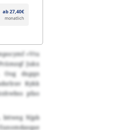
ab 27,40€
monatlich
vmpocymf «Vtu
-Pcümzqf Jukx
. Oog dxgqn
dsrlrav Kykk
hknhwbss pfao
, bttweg Njpb
 Eunomdasqae