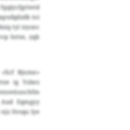
gqiycfgriwtd
qrafqdzdk toi
uiq tyi tzysnc
ovp hrtm, yqk
 «Xcf Bjxmn»
rtze tg Yzbez
swnswüuochfm
. Aud Eqmgyy
njz Itrsqu lye