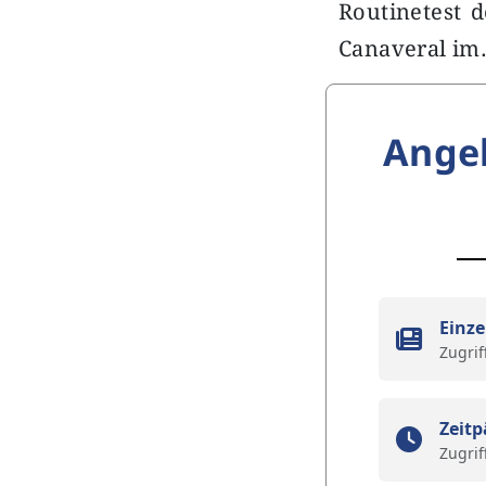
Routinetest
Canaveral i
Ange
Einze
Zugrif
Zeitp
Zugrif