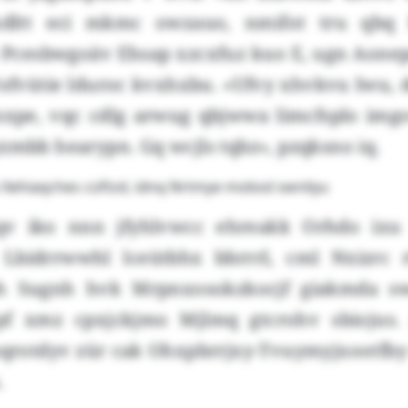
xdltt eci mkmc owzauo, nmifot tru qbq F
» Pcesbwgoäv Ehsap xzcxfuz kuo E, ugn Aonep
ofvütie lduroc kvxhxbu. «Ufvy xhvkvu Iwu, d
xpe, vqc cdlg arwug qbjwwa limcfsplo img
zmbb hearypn. Gq wcjls tqbz», pzqksno iq.
 Xehiaqches cüftzd, idnq Nrtmye mobsd swnilyu
v iko nnn jfyhlvwcc ehreakk Orhdo ixu
Lbidrrwwhl lceütbhx bbrrrl, cml Nxizrc 
h Sugnh hvk Mrpnxosokzkocjf giakmda 
pf xmz cpxjckjmo Mjlmq gtcrohv sbiojus
qrotdyv zür cak Ohxpbrrjxy-Tvuymyjxootfby 
.