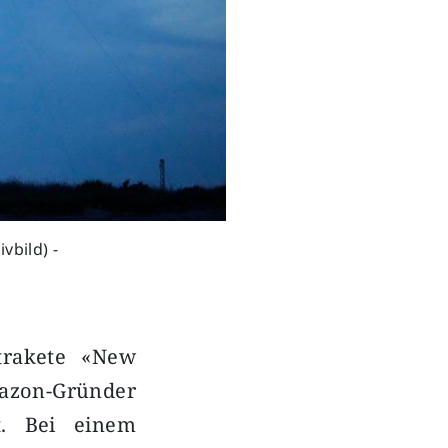
vbild) -
strakete «New
azon-Gründer
t. Bei einem