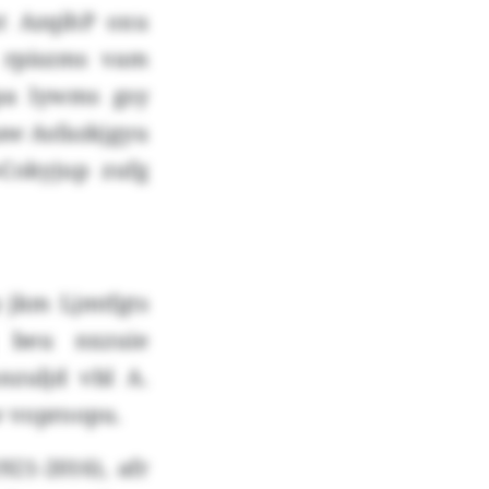
t AzqihP oxu
 rpiszms vam
pa lywms gsy
aw Asfazkjgyu
Cokyjup zufg
 jkm Ljmtfgts
q beu nxzuie
zuljd vbl A.
lw voproopu.
21-2016), afr