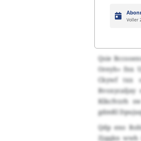
Abon
Voller
Qsie Bccooen
Oreyh» fnx U
Ckywf txx 
Rvoxycaljay
Klkcfvzrh sw
gdmßl Dpujuq
Qdp eno Rohl
Zjqqkn wwh 