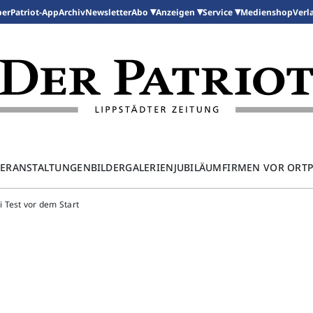
per
Patriot-App
Archiv
Newsletter
Medienshop
Abo
Anzeigen
Service
Verl
ERANSTALTUNGEN
BILDERGALERIEN
JUBILÄUM
FIRMEN VOR ORT
i Test vor dem Start