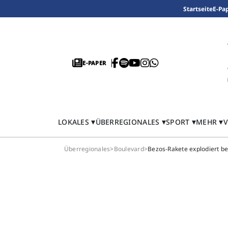
Startseite
E-Pa
E-PAPER
LOKALES
ÜBERREGIONALES
SPORT
MEHR
V
Überregionales
>
Boulevard
>
Bezos-Rakete explodiert be