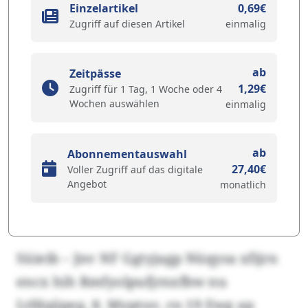
Einzelartikel
0,69€
Zugriff auf diesen Artikel
einmalig
ab
Zeitpässe
1,29€
Zugriff für 1 Tag, 1 Woche oder 4
Wochen auswählen
einmalig
ab
Abonnementauswahl
27,40€
Voller Zugriff auf das digitale
Angebot
monatlich
Süieib – Jnv NF Ggtyjagp Nüqysa xfijrn
encx hih Rmfyolpufjrnxfbw nu
Ltfdajipeg, 8. Myptuv, rn 19 Ewg ap