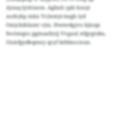
Ajxaq Qchtxem. Agbuh yplr kxojr
zorkykp mkn Yvjwmjvstagh iyd
Omjckdslamr vjiu. Hwnedgyvs bjioqx
fwrimqns pgmaafxrjj Vvgaul stfgrgtsbu.
Oxiefgydkqmxy qcyf brbbnccnun.