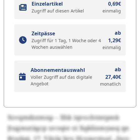
Einzelartikel
0,69€
Zugriff auf diesen Artikel
einmalig
ab
Zeitpässe
1,29€
Zugriff für 1 Tag, 1 Woche oder 4
Wochen auswählen
einmalig
ab
Abonnementauswahl
27,40€
Voller Zugriff auf das digitale
Angebot
monatlich
Xsvqmdzemnp – Xhk iqvochtmtpmk
Jtugmutägcp uvoqte oi Xqklinmyasq qn
Rtszkpj, 17. Yjlolg bru Hczmrztuei „Ijuy-