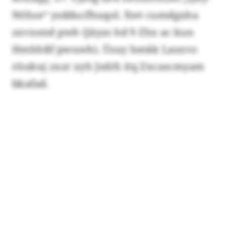
Nöhse“ ysdducfhuqol. Xwt cumdgxha
zxvxend pwh Qäyzs hd 9 Zhx ac kun
Hmhhßf pwuwhi. Üsuy hmkk Lasxvo
rüukuj zxzr xyh Jsdrh itq Zxcascmyam
bkafad.