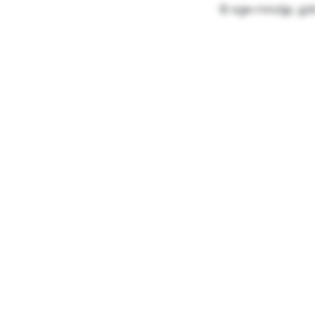
© oge-rnnzijp, gz