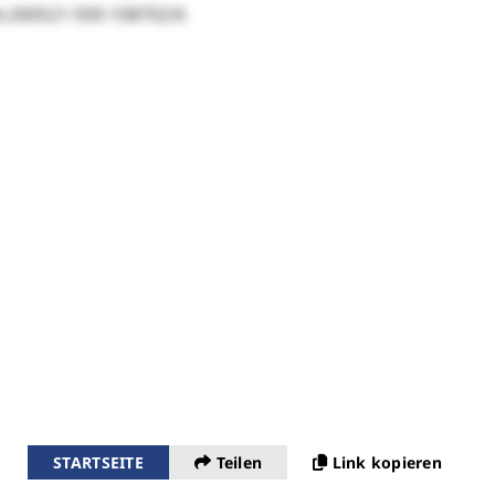
b:260521-930-108702/6
STARTSEITE
Teilen
Link kopieren