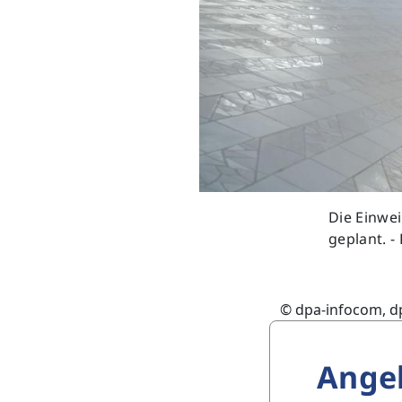
Die Einwei
geplant. 
© dpa-infocom, d
Ange