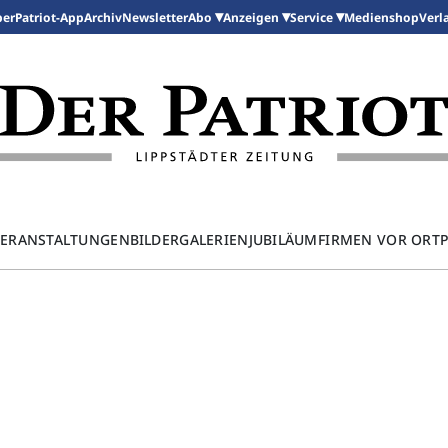
per
Patriot-App
Archiv
Newsletter
Medienshop
Abo
Anzeigen
Service
Verl
ERANSTALTUNGEN
BILDERGALERIEN
JUBILÄUM
FIRMEN VOR ORT