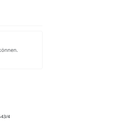
 können.
643/4