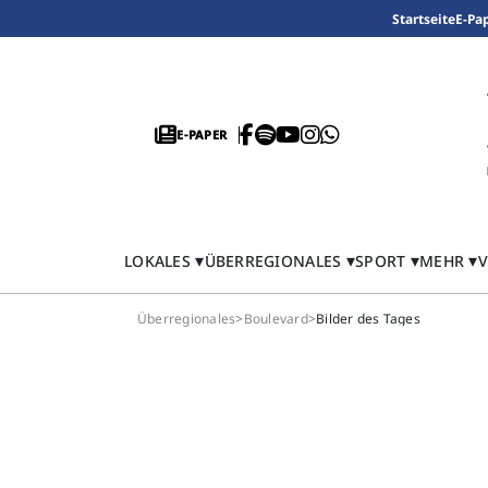
Startseite
E-Pa
E-PAPER
LOKALES
ÜBERREGIONALES
SPORT
MEHR
V
Überregionales
>
Boulevard
>
Bilder des Tages