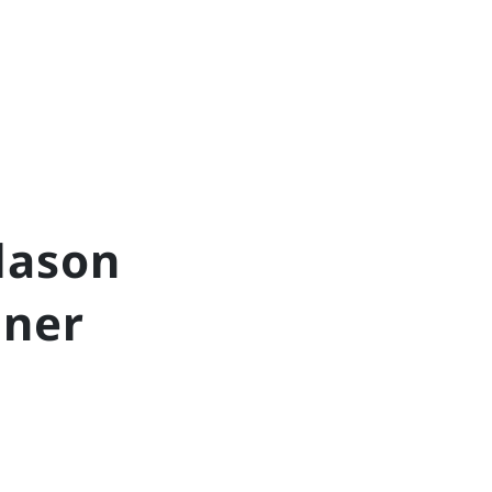
lason
iner