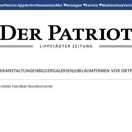
per
Patriot-App
Archiv
Newsletter
Medienshop
Abo
Anzeigen
Service
Verl
ERANSTALTUNGEN
BILDERGALERIEN
JUBILÄUM
FIRMEN VOR ORT
 bleibt Handball-Bundestrainer