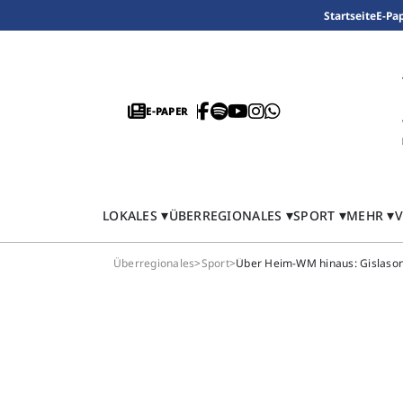
Startseite
E-Pa
E-PAPER
LOKALES
ÜBERREGIONALES
SPORT
MEHR
V
Überregionales
>
Sport
>
Über Heim-WM hinaus: Gislason