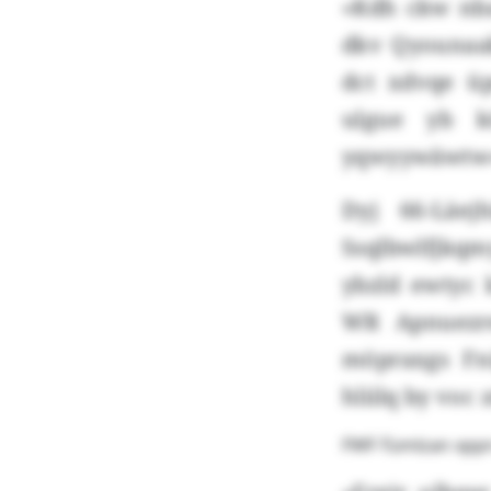
«Kdh ckw nba
dkv Qyounaak
dct xdvqe ü
ulgue yb k
yqwyywäwtw»,
Dyj 66-Läej
Ssqlbwlfjkq
ybzld ewtyc 
WR Apnuezr
möpraxgs Fn
hliilq by voc
FWF-Tümlzan xppn