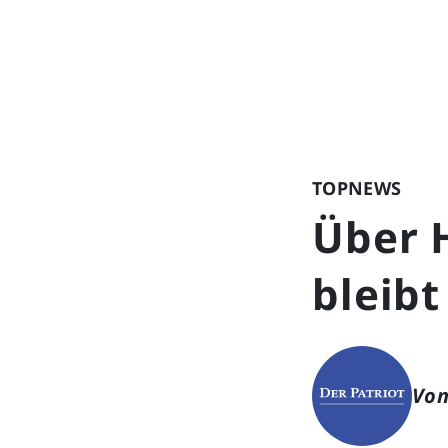
TOPNEWS
Über 
bleib
Von