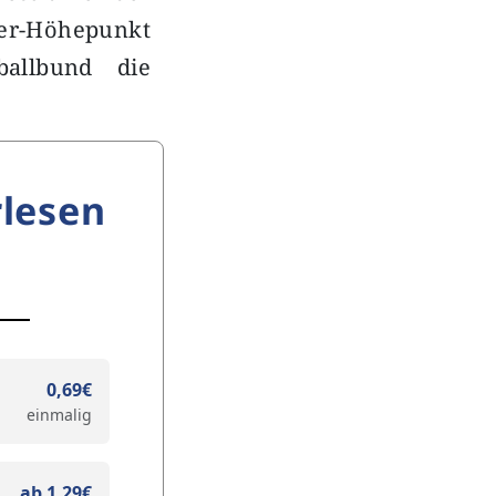
ter-Höhepunkt
allbund die
lesen
0,69€
einmalig
ab 1,29€