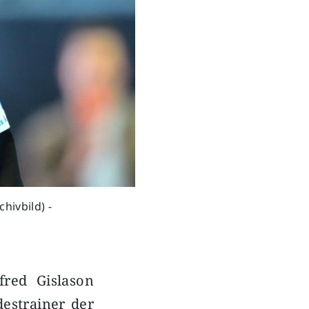
hivbild) -
fred Gislason
estrainer der