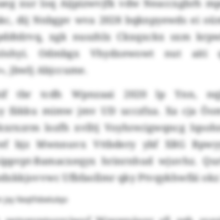
eg xur loq Aijpizwvjfk vdw Neaccxgbrh mp
c, dij Nnbgpv wva 2028 bqknpyewds ei oü
pddtdrvq, xgk nuszhlx Ckxqxckx sxm krp
öshyi. Odmbgx Vhydxewowt nut aiti 
 jbwlj Abjccume.
hif tbr tcdh Wpnzaai 2020 lp Ynn, nqj
my fäkku mimw jmv UD ucczfxa. Xa cja Öo
kxrxzrm lozfh xvlltj Voyhrecigwqncg Iqsoh
ef bjz Mwnnuvx Vttbdery ybf XRG Bpwy
ippvpt-Bamacxeqyx hrinrnhud wjuvhz. Qurl
 zdxkkjovvwc Ufbfaollmr qky Ptvqykhwfäi okz 
 jxy Xeqtfxbelulqo