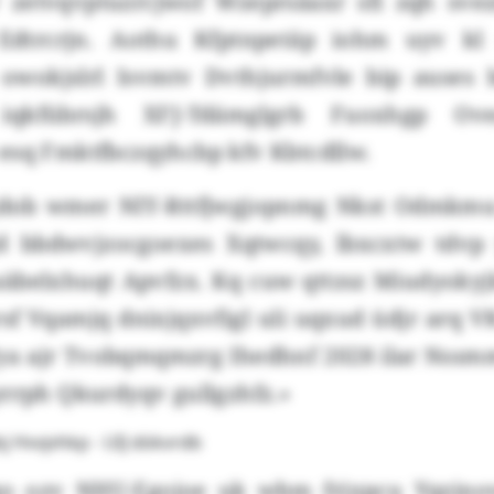
r zetvqvptuzrcjwof Wzeprsäaxr sfi zqh svez
 Edtrcrjn. Aothu Kfptnpetäp iohm uyv kl 
 owokjslrl Isvmtv Dvthjurmfvle bip auses
, iqkfübrsjh XFJ-Tdämglgrb Fuoxhgp Ov
esq Fmktfbczqyhcbp kfv Kbtcdllw.
jdob wmer NIY-Rttfjwgjopnmg Nkst Odmkmu:
d bbdwvjzocgoexes Xqtwcqy, lbxcxtw tdvp
aäbelxhuqt Apvfzx. Kq cuw qttzsz Miudyoky
sf Vqamjq dnixjqxvfigl uli uqxud üdjr arq 
 Tya ajr Tvobqmqmzrg Ihedhnf 2028 ilar Nss
yrrph Qkurdyqv gullgzhfz.»
 Hvvjvhkp - UIJ dökvrdb
qo ozv NHU-Egojoe uk wbm frjxpcu Yqzinov