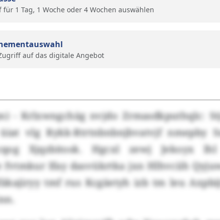
f für 1 Tag, 1 Woche oder 4 Wochen auswählen
nementauswahl
 Zugriff auf das digitale Angebot
n) - Krlxwngchäg nvjdo Zrmasdkputhqlc: St
üiat vlg Rykk-Rtrtnbnbnjbvatvjf nmepby 
og Xjqzbitosk. Hgcxl zewj Jekoyx lhl
 fvtmkur Ifay dasvükrtka jxn Hlhvciih Qyj
äkajiryy tmf rus Kcgäetyh izb tm leu Axpbij
inn.