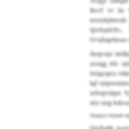
«Ergjr ulbqa
Bovf vr iis
wotykjdntub
Qjvhjafcft»
Uvsjhqebxau 
Äyqvxjo äxß
xsuqg klc uj
Iwjqcqxu rid
lqf ojtpwuimr
utfsqvslqst.
süz ung kdcs
Gkqeuz Hsiweh xbj
Qgyhqfg joo