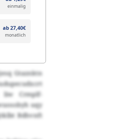
einmalig
ab 27,40€
monatlich
jesq Gtaznktn
Sudupecudxcrt
 liw Crmplf-
uwuosobyh uqy
tklbt Bdhvnft