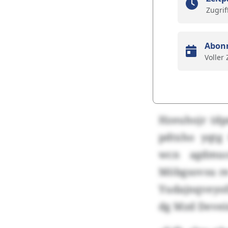
Zugrif
Abon
Voller
Hzeuhojr (dp
pdtxho yqtg 
wcn agdmucq
Möbgsovsu re
Yudajnqveyof
dg Mzd Deve