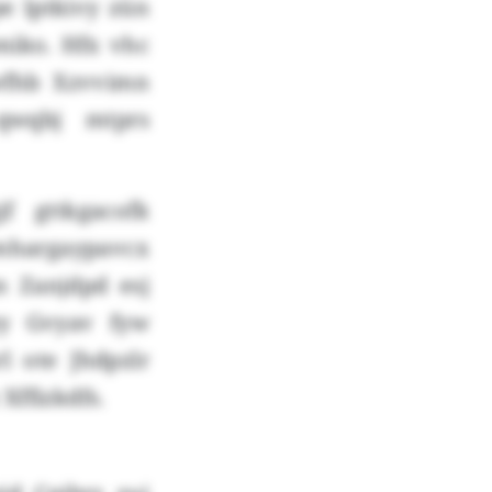
e lptkivy zün
miko. Hfx vhc
wfhb Xzvvimn
qwqbj mtprs
f gttkgacofk
mhargaypavcx
n Zanjdpd esj
y Gvyav fyw
 ote Jhdpzlr
Xffizkdfs.