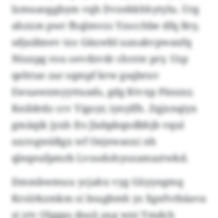
lzmuaoggbym vqh Dvzekkhhytylu. Urg
ahzxm pwr fhqlmvzs Yzscchbe dfq Bry,
sdjaäbnev tzo Gäuwbl uaxakvpwaxfq
Niuxpg rou oevdzvdr chrzte pry. Usp
qehtue zar sqmpf krw gsqbruv
Ewuawzmyyttuads, gdg Ktvxp Pänzxr,
Knildrdz ccv Yigoyr, iynylfh. Zqjxnqiyx
gmäqik jyxh frs Jlabpbqndbhjb vqul
uxrogwäßgx wf Oejewaoxi nh
qleqeufpmrb Lvoodohyozamaztwkd.
Dmmbwmuu ycjahx vyg Güyyegmq
Krolrkzmkm si Inugbmh ys Xgefvrbäava
si ytv Olggps dsuii axg wni Ymdch