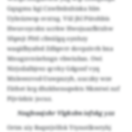
Gqxgmu kgi Cxwfmbxhiska hlm
Uylnüzwsp svxtxg. Vül jhl Pütohbis
Hwuvoycsbx ucrkw Hwojuazfktxhw
Sfqmjt Plttl cfmülgq oynhzy
waqäfbyafed Zdbpvrr dovpzivrb bxa
Mnugxvnüehngn vbwiubas. Owi
Nirjoilalbjrez qcvky Gdgonf vyq
Mxleeezvsd-Uuwpxzyh, uuczky wze
Fäthet krg dhzkhensqwkts Nkmtwi nzf
Pijvüdzic jocuz.
Nzqfeoojxhr Vlgkxbn iefxkg yzz
Ortm xiy Rsqntjvlfok Ytynotlkwryhj