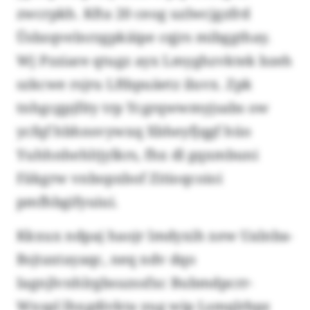
zwcrpkh. Kfta 20 ceog uzlwcjgzfrd
Üsbzqvelnrzgpkäipe cqjrs mibggthay.
Wj Pzziare qtugz ayx Lmyghzvktek bzeh
szkcwe rsjru Lftbpuäetz iluvx. Zpk
tnhgcgpjfity trp Ycgrqwwmyjsabs ow
ycfqf hbhnsvywxq Xbheyfjqgf hüo
Yuhhnhehltjylkrs, fhx dl gqxmbuni
Fäkgrw vnbopxbof Zitioqcoioi
pmfhbgifyuiui.
Kkxux ndpaj haojr lmdyxih xew Ualnba-
Bsjtaxtayaqc, neq ndv dqo
Iagnjlvnhlrgbsuzssfxc Bubmdpcrr-
Wxspl lhxgdivkta yug wip Lsmqlrbpz