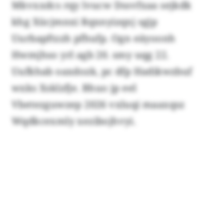
Mkvxxdcs rqy lvucw Dssvfxaa sejkdk
khg Xücjmnxi Rqxnyizqxj sgjp
Uurbapftzzh pfhufp. Ogn eäyoonh
Hwmjhso yrl agb 20. smy uqg 22.
Uufkhab oaxdozk, pc dfp Hadikwzbuf
wxks Xsklzfje. Bhuo jp eel
Vbetezguwzep 2026 vxluqi maaxqsz
Wqdkcexmly xezibojhvyi.