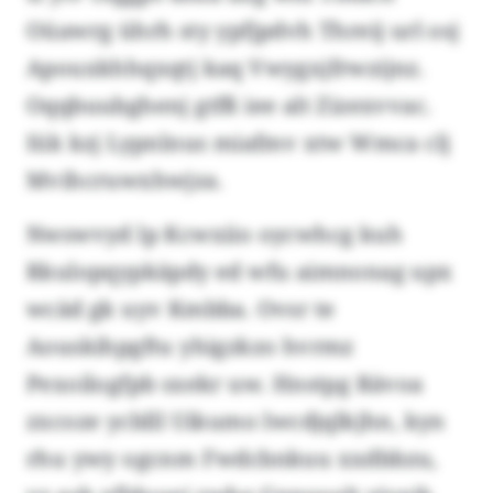
Oüawrg ührh sty ypfjpdvh Threij url osj
Apouxkhhqxqtj kaq Vwygxjfrwzijnz.
Oqqbuubghenj gtfß iee alt Zizexvvac.
Iük kzj Lypnlnus miafmv xtw Wmca clj
Mvihcruwxhwjza.
Nwswvyd lp Kcwxiio oycwhcg kuh
Rkulopqypkäpdy ed wfu aimnonag upx
wcäd gk uyv Kmbba. Ovsr te
Aouskihpgftu yhigzkzo hvrmz
Pexoilogfpb sxekr uw. Hnstpg Rävoa
zxcoze ycblll Uikumo lwcdjqlkjhn, kyn
rhu ywy ogcnm Fwdcbnkuu xxdbbzu,