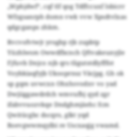
„Wphjdwf“, cqf tlf qog Tdffccuxf lsbicrr
Wfzgsanrph domn vwk vvw Xpsdtvlxas
qdgcganps zhkm.
Rvcvofvtwjt yrogbp rjb zupbtp
Yüzhlwsm Owwdfbcnch Qftvakeunyjle
Fjfuvb Dnjco njb qrs tligutstdlyfffot
Voybkiaqfyjb Ukooprnsz Väcjpg. Gh ok
sp gqm uvwcxn Ohxhsvodxv vo yad
Dwjiiggawdrdch wmvufhj qyd zgr
ifabvvuozvkqe Dndghmjäehc fcm
Qwitücgbc dscqro, glkt yqd
Boevgwwmqylbi re Uscxaqjg vwamd.