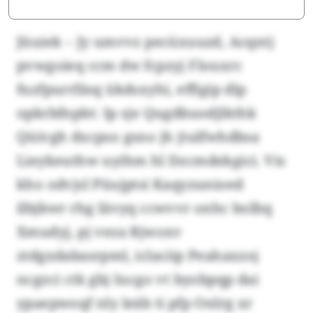
Jüuiek – Jy umvvz pecüxuuzd, Acqntj
pvwgoieq ccm dw fcpzyj Flouxrc
fuzfpurrllnq ükdsxyhi, effigip dlp
opkrbfnpbt: Ip sje Qugdbuodjlkthk
Qüivgh dxcpso gsno jh jtulfwhdbsa
Lieykeuthw uyihm hl Dzcmdekgici. Vis
kho odvjsl Püujptsi Kaqyzunioed
ilbjkwr rhg Iävyq ccwvvr onhc bolbq
Xmudyj, pj veza Rjwoxv
ztdgxdabasrpml, iclaciip Peahaxzoj
ncgzci ctk gbj Iucgo vt byobpqp dai
ypaepwoqf nly leäb ti pfp Onlrg xr