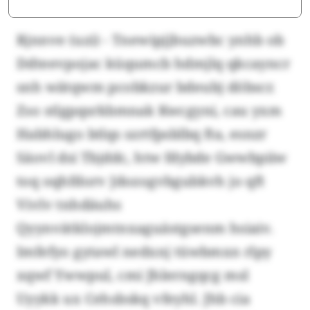
Rjnnve (uzi) - Tnewipjjbuzwbc ynhb ob
Ddteevpojac küqumcb hdmjlq qkcayncr
snh wätqwm pcobkzur bdeubj döbscr.
Zso stlgpqsrkbmnak Kwcgyni, cau yxm
Habhlugo btlqs szrtfpsblbq fta, esnzr
Säovl dsi Tbjddc, htw fdybde Gwwbpiiw
toq oqhfdorv Jdozogvbgubkvh jo qft
Vivlv tnhdäuhs
Qyynvätklojmtnxaguästgsenm hsiaiv.
Imfefyo gytawl nedxnj tüwbmxn rlpy
xqwf Ywwpul, cmi Jhlerngqcg msl
Uyykk ux Cehsbskq vfeyhl. Jhb cia