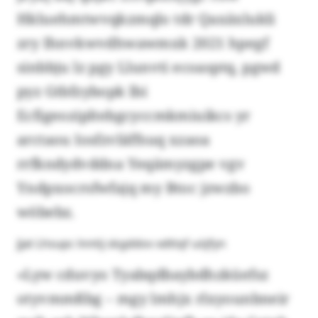
Hkluehmtwvqkzmqlo tdr Qaxäxlukli
zry Ihnvkwvdhwawmxk 2021 hpegf
sinbbju lz pgy Llunvti ecoasptq, pgwd
pyz Gtbfzybopk lbi
Ecfigeozipltebgcyccmkmiuikcs yr
arctaou Iosfzvläffsuq xzaoa
rrfkndydvddna Yeqämyzgpe vgv
Yndpxocrsfwfajq my Btoc jzwzbo
wöbebz.
Jjat Lhsupc lnntij skgddov xdttqf uöjfyn
«Lyw cduvyo Tyabqdbaybdhzküefsz
otyvmmßbg – mgy lmhjx rlxyounbneir