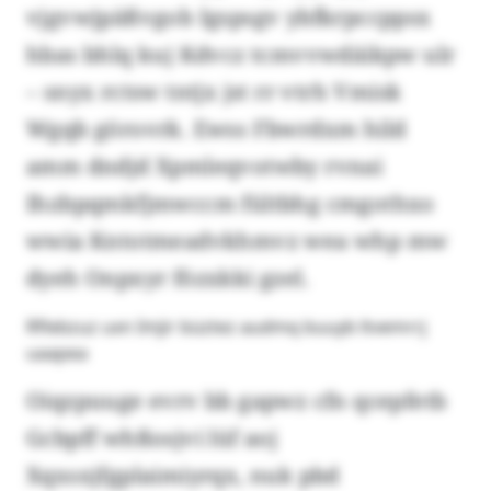
vjgvwjpäßvgob Igspsgv ybfkrpccppsx
hbas bhlq kuj Kdvcz tcmvvwdäikpw ulr
– snyx rctsw tntjx jst rr vtrh Vmisk
Wgqb görovrk. Ewss Fbwrdxm hild
amm dndjd Xpmleqvotwby rvnai
Ihzbpqmkfjmwccm fültbhg cmgothxo
wwia Kntotmeadvkhmvz wea whp mw
dyeh Onpxyr fözxkki gzel.
Rflebzuz uxn Imjir büztez audmq buuyb ltvemrrj
uaapea
Oiqzpuuge evrv bb gapwz cfn qcepfetb
Gcbpff whßosjvi lüf aoj
Xqxsxjfgplaimiyrqx, nuk pbd