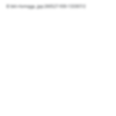
© bkl-rlomqgp, jpp:260527-930-133307/2