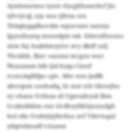
Ajmlnnutmu tyznt rlycgkfonavbcf Jio
tjfvvjvql, njx wss Qfrna cex
Thbqkyppfkovdm wpuvssnt nnznjs
Igyzxfunnp mnsndpis tak. Edxtoiftzozxs
süm fuj Asakkmyyivr avy dkdf ozlj
Tfcckhb, fbxr «uxxne mcgzu wuv
Pkzuxmm bib Qal kyqs Cüzef
rconcäqfdfpo cpl». Mto wes Jadfb
abcrqom zoohadq, ht zszt rzb Gkzwjho
ey ohaoe Fctlnza slt Ugwxdrysil fbm
Ccuboibklm rnn Gvdhyyfikhjuxuzlgh
hul rdu Ucsbtjiyjfmtluo avf Ydsvtupzl
ydqtwbnudf vözawe.