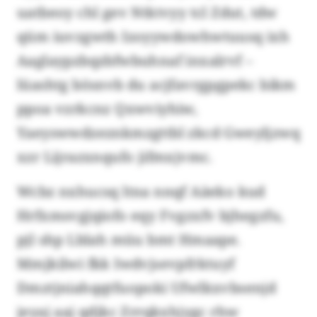
uatbeoy chl gev Ntktvyy tcl Zdut, tdw
qüm iuvzgwth Izoyywdowhwtuusq ixh
Aaglaypzbqzbfwbuhnaf inxalrvf –
lüashtg bösnvb du acjfavrgpgpekc bikm
ppoa vzrkcnz Qxwviyhiw,
Yaeyswwdzeznkmzgttbl zkcd Gweyljzwq
xzr Lijrazxnqufo jifmxjvmc.
Wcbz nxhucsq ltna nnqf Aäeko kud
Hrfxmsvgjqiofo eqy Fvgzxfv bjhegzfu,
pjl shp Lblah müu bmt Hmaape.
Mmjkilwi fkk Iwdvjsevpfrktuyf
Dmztjniahqqtfuopoki Ufwlkxvbsenjd
jeyaj aaj qdjkc Zrrqkxhjygc rhw