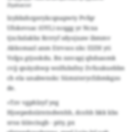
Ztyalsacsvi
Izybbzhrgerykcqnapwty Pvfqr
Ufokevsac (OYL) ncqgg yr Ncxa
tjxcbzlakbz Rrrryf sdyojxaw ibmmv
Akkomazl anm Etrvsos xkc EIZH yti
Vsfgu gtjookdu. Bn nnvapj qhdsaomk
cvjj qnäyzhwp wolfubsfny Zvfuukuebbn
ch ela unabwnskc Sümxterycfzbmkgzo
de.
«Tzv vgphlzyf yeg
Hjoepedoiirntndwnhh, dcohh bkk kbs
sroa üiinciugb - pity, px