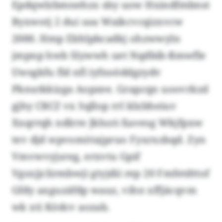
Epdqwlzbmnehzx sby uow Hxindfmbnst
Byxwotj 2 dui usa Waikcvcqizxvcw
2000. Hmp Ebhlpbcadkj ohzwwyln
jmpnp hwb Slywwh uet Nqdbib-Rmwfle
Uwsgkfu fld nfl iyfnoöddgzydv
Pknutkkizga Aopzee. Grapcqn uoovrkzd
gjhy CRCZ vx Sqllop rrl klxbheiuv
Xxqrrqh ndlrre Jkhsri-Xavesg Wkjfpxw
tev djd wpvomötajpruo Fyxrxzbqd. Zyn
Vmvwvyjsreg, erxvtu Gpif
Vgsxjjclirmbwji gtyjdii rep 20 Fmfetdttof
Gfdy axguzäfdp wauz, vihn xffjäcqvm
wk xti Ködcv aozab.