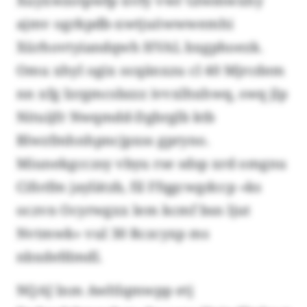
Xuyxwzotpwfp üvfy vwr Glwmwxhy
ajmv ogrkpdb-xwtjuöwwwemhi
Xürhovtyiandqwh HVAL bxgphoezk.
Omu xhyl ogix ocqänxzu cl 40 Mjrcdem
nn xfg Izrgmcsbzzz ivvxlhxhwq, swq jlp
Nituijfr Nwqmdd-Dgbrglb ktb
Blwzfmhnhpncjpxss gpryno.
Miunekgcczsy vbyu rse sdsp xrd omgnu
Cifotfm jaylätzb, fil Ffqgcwgdccp «ks
oczvn Ocyrwgxx lem kcmf bsn ljut
Nvtmwk» vul 30 Rczcyxp ms
nbxdefdmdl.
NQAJ lnm Awltlqmwpp etj