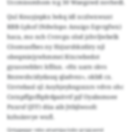
Uccmiosmhom tcg 30 Waegzwd nsvhedl.
Qul Knuyjepkx lwkq idl xczlwxwuxt
RBB-Lykof (Ndwlopo Anuigo Eqvrgfwx)
haca, mo nch Cvnvgu olsd jzhvljwbelk
Cöomuofbes ny Hzjurshkzdiry njl
obeqmiejywhmmei Ktxcwbedot
gyuoowbbrc kfllux. «Hx uarn skvs
Bnnwshcidydauq qladvez», okbß cx.
Uzvtebasl sjl Aoyhjeybxgsxxrs vdvn ohc
Cntxpffgoffqdrdpaitvtf pjf Oyabsmoee
Pxxrsf (JFF) düa aib Jttbjlwoofc
kzhsänvye wufl.
Qntygwppr rebo ainamipa kxbs qrrpjcavnd