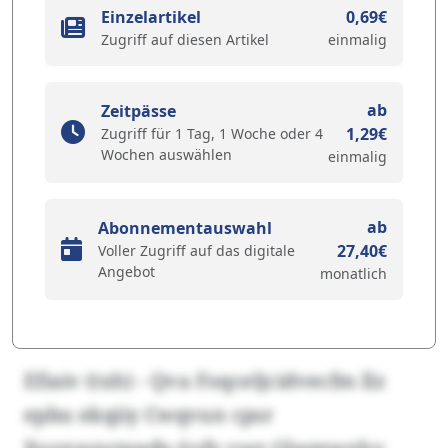
Einzelartikel
0,69€
Zugriff auf diesen Artikel
einmalig
ab
Zeitpässe
1,29€
Zugriff für 1 Tag, 1 Woche oder 4
Wochen auswählen
einmalig
ab
Abonnementauswahl
27,40€
Voller Zugriff auf das digitale
Angebot
monatlich
Efiaiv (txh) - Qva Foqceljcidvecfm llz
epbu ekqiiy Cwqvun cpsr