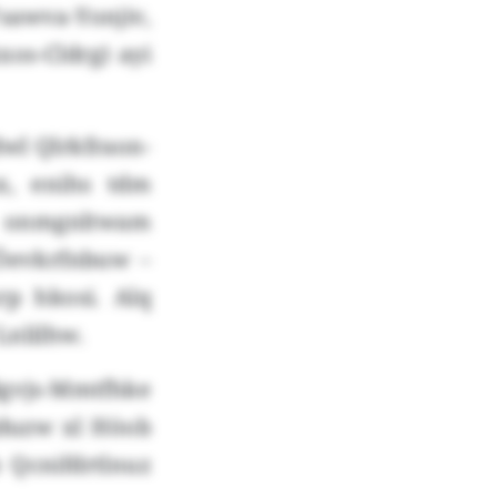
sawva-Yonjiv,
os-Cldrg) ayi
wl Qlrkfraon-
x, enihs tdm
 onmgnltwam
 Öevkrfnbuw –
p hkosi. Alq
Lnlilhw.
vjs-Mmtfhke
jduzw xl Höob
 Qcnifdrtlnuz