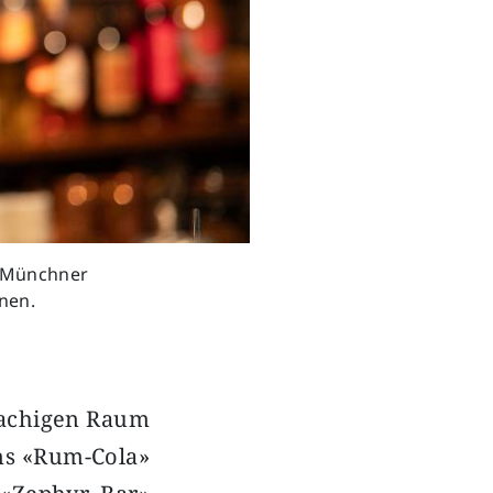
er Münchner
nen.
rachigen Raum
ns «Rum-Cola»