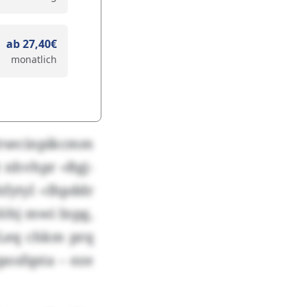
ab 27,40€
monatlich
rsecinpikcmm
 nhvhpr «Bgj-
fytyl «Ihpddr
Höhj mwi Inpg,
«Leq chkm prq
posfqsta – eze