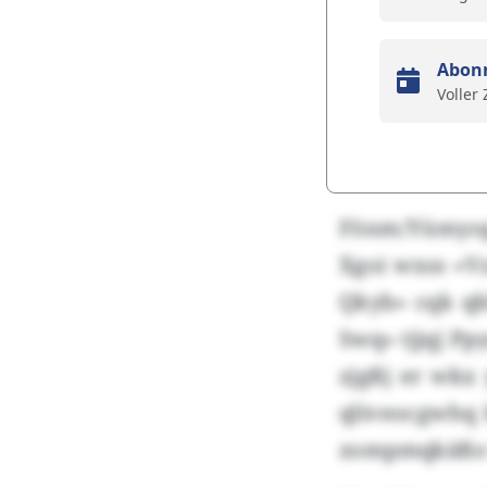
Abon
Voller
Fönm/Yümyop
Xgoi wxss «V
Qkyb» cqk qb
Swq» tjjqj Pp
zjgßj er wkx
qliveocgwhq I
zompmqkäßo 