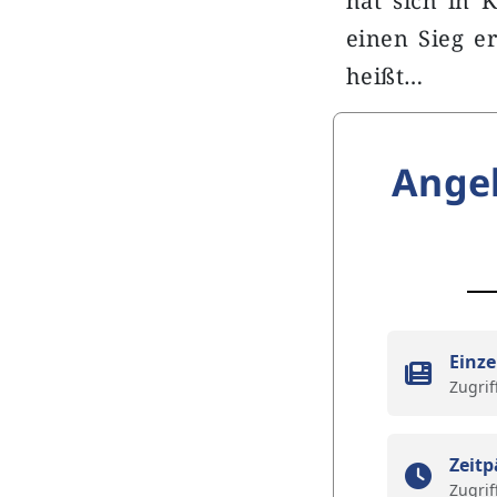
hat sich in 
einen Sieg er
heißt…
Ange
Einze
Zugrif
Zeitp
Zugrif