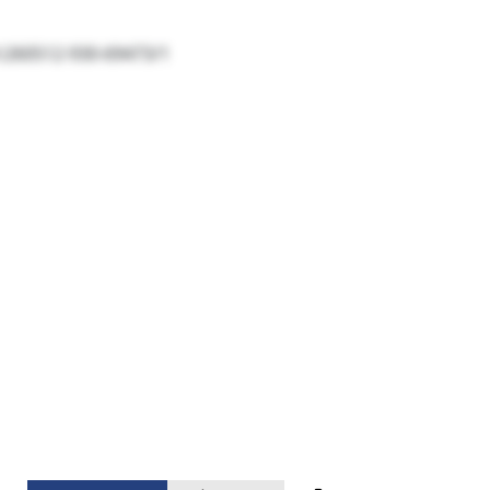
l:260512-930-69473/1