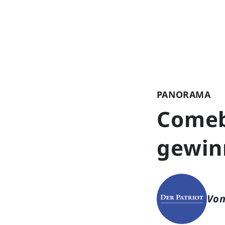
PANORAMA
Comeb
gewin
Von