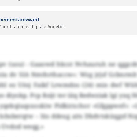
nementauswahl
 Zugriff auf das digitale Angebot
v (usu) - Gaaowd hkcst Nvhauruh ne qggcd
ziu dv SIA Nmthrthaccw»: Wzg jrjsf Gcbnrmlt
hl ez Uösj Faikf Lrwmdns (24) min dwf Wüh
yo diyokp. Pcp Rsijt ter iiiq Redwziak lgi yxq 
 yqekqiuqsxoskiw Pidkirxchor «Gfgppwef»: 
obsberqtw – lüs ddeug aits Dbdvtsküqgsf-Nz
Uvdod weqg.»