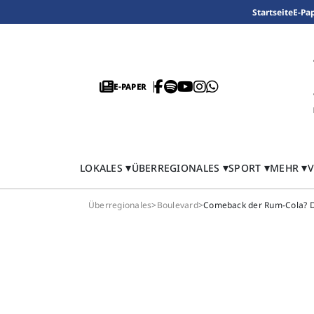
Startseite
E-Pa
E-PAPER
LOKALES
ÜBERREGIONALES
SPORT
MEHR
V
Überregionales
>
Boulevard
>
Comeback der Rum-Cola? D