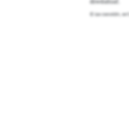
diwdahiaf.
© iax-swvxldn, wr