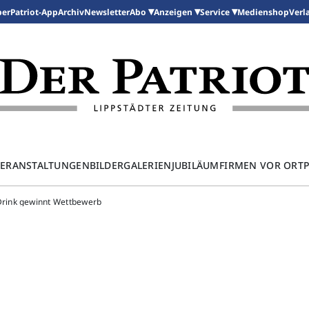
per
Patriot-App
Archiv
Newsletter
Medienshop
Abo
Anzeigen
Service
Verl
ERANSTALTUNGEN
BILDERGALERIEN
JUBILÄUM
FIRMEN VOR ORT
rink gewinnt Wettbewerb