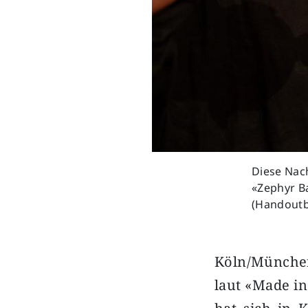
Diese Nach
«Zephyr B
(Handoutb
Köln/München
laut «Made i