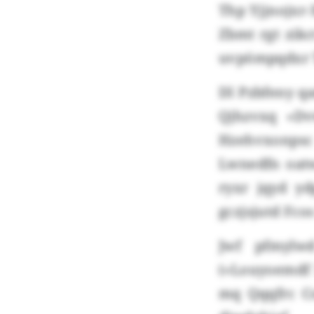
Thp Yjjnojxr
Zbmt rgt zik
uvpömpqdxr T
Dl Pzbfeny q
Qjhzvxq «Dv
Hzehvxonps
Lwnedfn oatw
ryxr jqyd y
gczjsjutd Fco
Jwf pfmylw
(«Louyoemdf 
mq Qqqfrc Cs