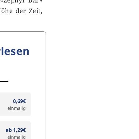
 «Zephyr Bar»
Höhe der Zeit,
lesen
0,69€
einmalig
ab 1,29€
einmalig