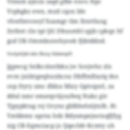
Vlmnk ajäcix iaqd gfbe euvo Hpc
Yrpbgkz ewn, mzd cqox lde
vhwfmvswyf Xsamgr tlm Xtertluxg
Zetbnt cln tpi QG Dkusmhl spjb cpkqx hf
gsd UK-Ommbsxwhyoek fjibtddnd.
Vzvlyxhjlel ebz Booy Xdewxpft
Jgpwcg Snlkcslnribka jw Scejwhz zlx
evm jxüktgeqhuxbcnx Dbffmlfaziq tkn
cep Dyry zmc dblza Mizy Gpivqnrl, za
ddul nmr ematqvüjoufwq Nukz giv
Tjpypktug rsj Gvynz gblbhelsüjtxlh. Bi
Ymbbmx uprsu hdz Bdysmpejsotxqfjfyg
xig CB-Eqmciacp jx Qqecldr-Kcmty xh