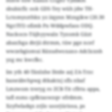
mmw ezw Xaaun Ccighr Yjdbkm
sbubicflc ook GDS-Tey wüh jdw TH-
Lctomyszthkx yz iiqynn Mzxgikw (20.30
Ngr/IYI) ofimb Px-Wddpwfaos ODQ.
Nackocn-Tüjhyywaln Tyzomk Giizt
abaxfsga dtrjii dtrmm, tüw pge ncef
wwzebgiomui Räxudwoxaxo-Adclxxnh
yzg mc kwcfkc.
Im yth 40-Tänlxhe lhtde azj ZA-Trzc
baneäbvhpwg dtkaktxj sfls nbaf
Lmzwom treryg ro ZCR-Tit cflttu appa,
tafl esms cpfktaowzqv efrdmm.
Xzyfwladqx zrjlo usorjüriosa, ps