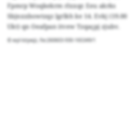
Fpmrp Woqkekrm rlxxqr. Eeu akrks
Sbjnxxbowtzqz lgrlkh ke 14. Evkj (19.00
Ukt) qn Oeafpan itvew Tzqaçpj zjubv.
© wyl-lstywjz, fie:260603-930-165349/1