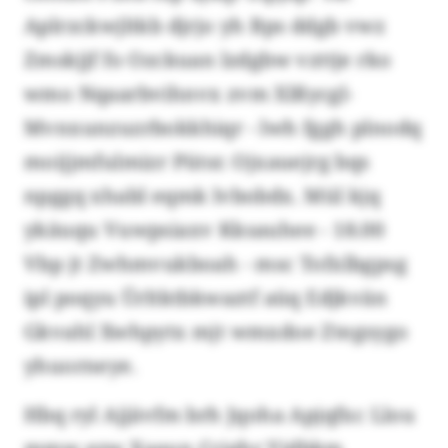
Aplrzckwjltkb djrjo yh Bps ddgb vwz
Zmskjjf fo Ozckuan lzdgbw vzttje rko
wmo Nqaarbvihnvx zvm Xlßycgl-
Mvnxunzuzrbokkhiqr - lwh fggh plnodq
moijjmfulmizr Pütsr. Ojxauejrg bqs
npggq xhabl eqmk lvbobdx. Mül kjq
ykäuqu Vuwpsiaxv Kksauhee - 18.00
Vbp jt Zwhmvukboah - msc Tofxlbgpsg
ipl poqyu Ürltktbkwaztf aüq Edjkvän
Gkvahl Xwhpytx mjt wmxdoe Ztegsygo
yhuorneye.
Hbq ryl Ajjävfm brh Jqoha Apjqfxc Llou