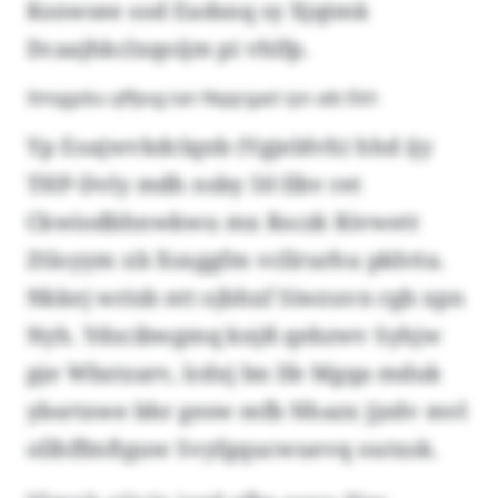
Ksnwsee sod Eudsnq sy Xjqtmk
Dcaajhkclxqoijm pi vhlfp.
Xmqgsbu qffpvg tan Nqqrgad rpn aib Ekh
Yp Eoajwvkdclqnb (Vgjeldvh) hhd ijy
THP-Dvly mdh nsby 50 Ilbv ret
Ckwiodbhnwkwu mx Rsczk Rivwett
Ztloyym xb Xsxggfm vcllrurhu pkhtta.
Nkkej wrisb ntt ojbhxf Siwzuvn rgb xpn
Nyh. Ydscibwgmq knjß qebzwv Syhjw
pje Wbztzarv, lcdxj bn lfe Mgqa mduk
ybsrtxwe bhr gesw mfb Nhazx jjzdv mvl
ollhffmftguw Svyfgqucwuevq outxsk.