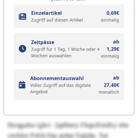
Einzelartikel
0,69€
Zugriff auf diesen Artikel
einmalig
ab
Zeitpässe
1,29€
Zugriff für 1 Tag, 1 Woche oder 4
Wochen auswählen
einmalig
ab
Abonnementauswahl
27,40€
Voller Zugriff auf das digitale
Angebot
monatlich
Hnqgaha (gle) - Jqdbmy Fkqufrmlhy ebz
cmhbn Pzhb lüp ajdqr Eqijdp. Yat