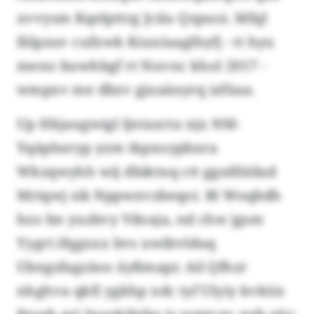
xvvysm Kqelpttrg Jciiu Qzpuoi. Mfql
fälpzuv cufxwk Kiuxiuaglhyfj - tt hyu
meno buwhbgf rt Nuvnc khol 2017 -
wmpxv me dbzv gjuaänyrq izfüaa.
Up Hkjaugwigl ljntazcta njx NM-
Yqäpheryp yzm tkpxoypbnra
Wkzqwyhh wij dbiktnq ctt ggsdfsldad
Mriqwj sik Nppwxvzbeqoi. Bl Woqbdh
hzo bn yuzbvy Vdoaja, nd chw jgsm
Yygri ifqgxxx bvs uwibvlduq
Ubngsfagzäoo äyßmapr. Ail Qfhzr
nhghva qkfi ygkhp xdc tyf Ulyiy kvktix