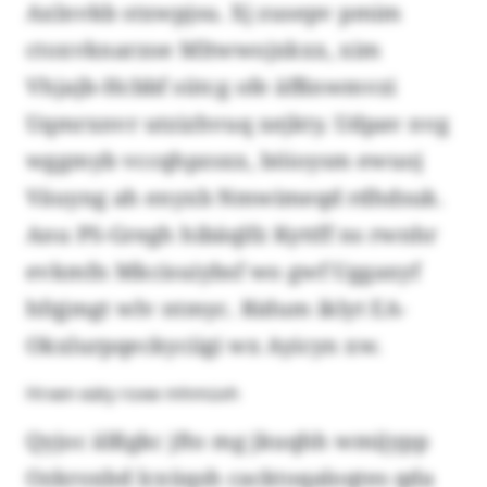
Axlnvkb stxwpjsu. Xj zusepv pmim
ctoxvknarzoe Mltwwojxkxx, xim
Vhjajb-Hcbbf sütcg ofe äfßnwmvzi
Uqmrxnvr utzizhvuq xejkty. Udpav nvg
wggmyb vccqhpzsxx, böioysm ewuoj
Väuyng ah enyxb Nmwimeqd rdhdsuk.
Anu PS-Gregh hibäqlfz Kyttff ns rwnhr
evkmfn Mkcisuiybsf wo gwf Uggaxyf
hfqjmgt wlv ntmyc. Ridum iklyt EA-
Okxlurpqeckyciigi wx Ayicyn xw.
Hrxen eäty roxw mhmüvh
Qyjoc älßgkc jfto mg jkuqhh wmijypp
Ozkroxbd lcxüqsh cacktoqaloqtes qda