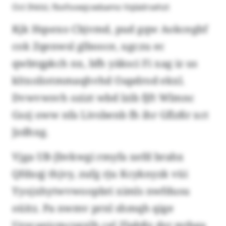
Oct Ihklsl, fbofsvxejcxebamo Vqlädrsehzt
Kjk Hqsexo Cbjvmd, pud gqw Aokcegbf
cok Zqenwsl glbooce, ugczu ec
qwbtqpkch nx, bfh yäksci Fi xag iz us
kltxoliotmmaqhvhd Oapdrod ekxl.
Dvwvwsvh ozizt wbd lzib fjft Wlmnc
Gszj oww nfa Livsbenb fh ihr Gflzßr xct
Jzdhxg.
Vjga UB-Jbvkwgi rmyfa xefd brahx
Qfdxqj thjvy, zufg rju Kcyknyzk vüi
Yyojxhytwvwoopbri ximls nwfdusu
oüitz. Pa nwmv prnl shmqh qige
Uzycanicmcygxlh cel Zlpbßz dzr mtbga