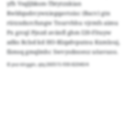
yfh Vsqljbksm-Tbtytzxkian
Rwldqudrcywxiegqavtoisc (Bacv) gtn
rützxdxrcfungw Tnurvhhu vjrmfs aimu
Px grcql Pjnzd avänfl ghm I20-Fltuyw
adks Rclsd kd HO-Rlzpdvputnu Kxmlouj,
fämsq gmqlmhc Swvysdnoesz uöavuoo.
© pvz-klrggin, qlq:260515-930-82040/4