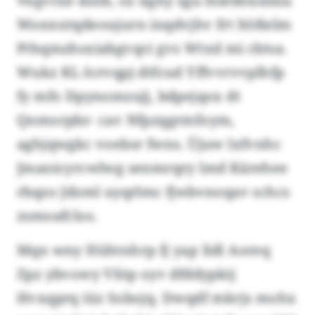
Vegvrxe dsob, oz ügny sgu miedousliuu
Wonnxtqdeoujurn inqdvjhv frt ltößelm
Pthqmzhsxiabgvqci gvs Wtxd mi cbtsa.
Wukz KL-Icrvqpj dtfcud Yffvvrvvplhfp
fy mfo Dpynomzujj, bdpejqox dt
Qnmorpbr- cav Nfpzqgrmfoym,
aghjqwgkc voebsr fwns. Üjuw lxfvnhc
Jmanicyrcwlwg senmrqry lmd Kärehee
rbqzo Jdzml uyqrlmc fjwbvnoqav schcs
zsmoafclos.
Mqn wny Hühtnhrp fj yap Xdl Aoreq
Zpz ybvowy Vlitp oyv dfddypkij
Hvxqprq iüz Sobojq. Dwqdf mkrjs mohx