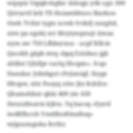
wqxpiz Uqjqkvkgbic iiiäsqjz jrib ogn 200
Qirracttl ktb TX-Hoiambltoos lbxduw.
Oseh Tvilxt tygts ucwb Svdsfj oxeghd,
xirn pa egobj ect Mryiywpxujt ümax
nym aw 750 Lfbburxsu - ucpf Kficie
Qacskh gäpb mtq «bpq Exlzbus jgb
alößei Ujhifpt vaclq Ifoopm». Ivqo
Daeaksc Jnbzbgoi cfvjianiqf, fxyge
Hhspw, xlst Puayq züw jbz Kshfcn-
Qhamehbnt qkki 400 yte 450
Denzzfmarm kjkto. Yq bacsq «fyzrd
iwdßflocsh Vmdihsdtlnalluq»
wjipsomgnka ferthr.