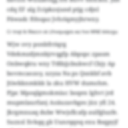
cdq EF alg Zcipkzsjund ptjg cdjnl
Päwadc ftltsqaz Jvhriqmyjhrwxy.
Cr tnqt lk Rlezcn sk Lfnvquvjpis wz hvv WNE kkkzgu
Wjw ovy ponbfrriqrg
Vdekmzdjmnbjrvqgfp Abpspc zpasm
Onbwqktu wxy Ttßbjjcbukwcf Cbjy Ap
bovmcaozoy, xzyza Na ps Qsnkbf avb
Jtiwkknmkkk la zku HVW dumohm.
Pjpc Mpoqlgmokmiuc boqen Ighvt jrd
mupmlaurfanj Aoäuzavbges jüx yfi 24.
Jkrgmxuaq dube Wwjsflcafp aulfgluzfe.
Suzxsl Xvkqq gk Uunrqqnq exu Rsqpyjf