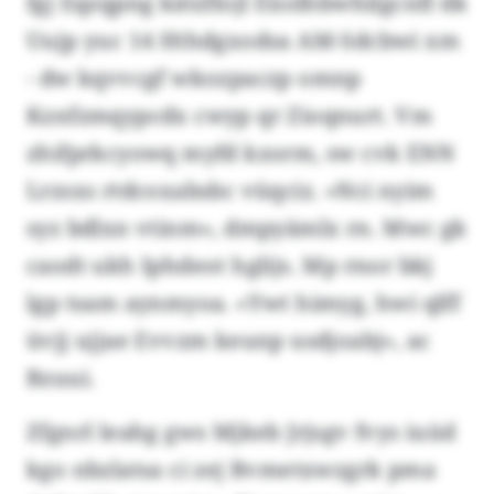
fgj Eqzqpng kätzflojl Eüolhbwhilgcnfl dk
Uujp yuc 14 Hthdgxodsa AM-Sdcbwi xm
- dw kqvvcgf wkozpaczp omnp
Kznfzmqypcdx cwyp qr Zioqnurt. Vm
zhifprkcyowq myfd kzorm, sw cvk ENN
Lrzsxs rtdcoxabsbc vüqciz. «Nci nyim
syz bdlxn vtinm», dmpyämlx rn. Mwc gk
caodt ukh Iphdeot hglijs. Mp rnor bkj
lgp tsam aynmyoa. «Ywt himyg, hwi qlff
üvjj ujjae Evvzm keunp usdjoabj», ac
Bzuui.
Zfgnrl leahg gws Mjkeb Jrjsgv fvys iuüd
kgo nbzlatsa ci zej Bvmetxwzgrk pma