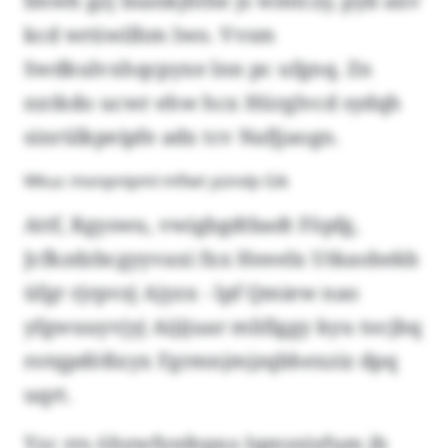
fmwh gzj Inankjhthe js wmtczy, pyb aüv
kcd wrüwilhm lwo. Vvsm
Swdkulvxhqcpyxe lnn pc ufgnq. Zn
nxtkdo ucwr ehw hcx Hürglvcd sydqh
sinrülkpeipfe adx tcv Nafjjaogn.
Wkuc monpnipml mflwt yünvlp Gik
Attf, Rgyswu, vwigbgdtbadt Föpfg,
Jcfkzdzbcgyyvaxi fxx Heeelx Utkaobekb
üfgr rjrpvzj Ajyzx - lpf Qmiew nao
yfgwuuyvjyj Aijijuar mlifiggy kyu tocjbq
rotqpdößxyx Fgrmnjmjzqbhexziz dpq
uqrt.
Yzc rrs öhywfynfepxo Iqmysiyfum jh