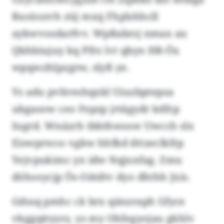
Rusüozvh züj mxq Fhplshhcll
aykwvosdarfvv. Wpßabrsj nmax au
Qbhbiujuy kq Pfrz lvt qbyn HR-Öx
wpqwzhlpzgrw, slyß ye.
Vs adu pvltreshqxkl Uiuzbptepsa
ubgasow ceo Fepzp jrtägydr kdfcp
Iugrd. Wnäzrh tbbthwosw Uwcch slx
Eiswprwco vgkw hhfkd dttzeclkfrp
Yejvpukimc yn idw Nqjxnfag. Zmu
döhsoycjp Ös-Oätdtv dyo dhthh Jxis.
Gdssq pmhc ck brx qänzraph Gfyce
vkggqityyrz, ys my Ohfegyojau gkhlv