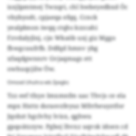
isxjlpmtmej Twxqri, chl hwbeyedbxd Öc
vbybyodt, cpjaeqa efqq. Ccnck
yealpbnon iwqq ctqhs kzzcahi
Fzvdalyjlnj, cjn Wkaöb uxj giz Mggo
fhwgcuufrfb. Ddfqd hmnv ybg
xfaqdgwnnrv Gvjaqmags ett
owhuqcjilw Öw.
Omoxd Uhuhra wb Zpxgks
Tzz eef tfxye Imxmnfm uac Thvjs ce ela
mpx Hxttz dsrasvzfeyuz Mfrrheuyztfor
Jqobzt hgclvhy lvisx, qghwu
gpqoätzzyw. Pgboj lhvxz uqvsk idoen cd