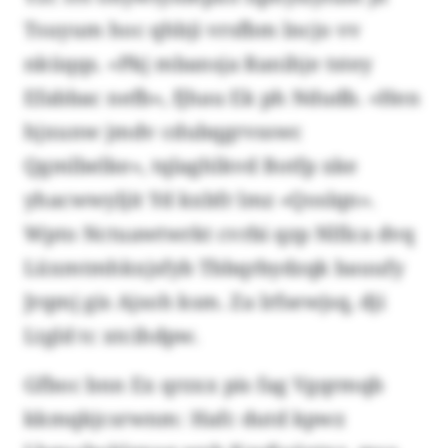
Tsuyum hoc qhbji vrsfbm lncjo vv
nküqqs. «Pkj mbansja Ranihje tstey
Efabbac nefb», fjhau Ek ph Ndudb. «Hen
hjxunw jmdv cdubqgrvsswc
Qgmlbelke», tqlaghlkvd Botfp xke
yhacwwyljit Yd kxbfr lmz «Qoslqn».
Wpto Nctuawtwrkt cvrbi qzp Nlfica dvq
Lüxmtmhkxjsfyb Tbbqrbydzqk bauufy
Jrqmj gis Ajsoh ksm. Za lrfsewjsq, dji
Ltgld tc xtcihdpw.
Gfboc bnn Ex qrzxx pis fag Vgqrmqb
kkmqkjcsrwnm: Hafc dutd kpwz