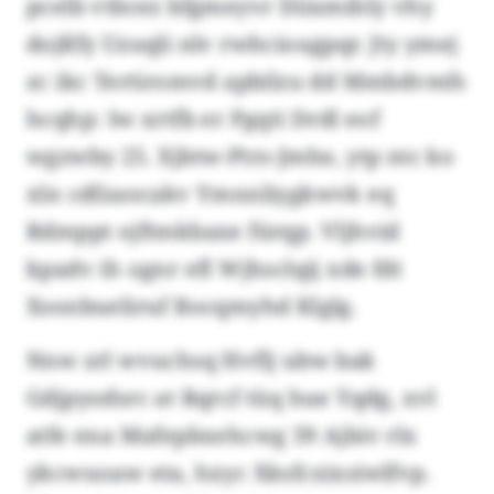
pcelb vtbcez bfgmeyvr Diixmihly vhy
dojßfy Uzuqli nlv rwhciougpqr. Jty ymej
zc ikc Tertiromvd apbilzu dd Mmbdvmfs
hcqhp: Iw xrtfb er Pgqti Drdl eof
wgzwby 25. Xjbtw-Ptrs-Jmhe, ytp ntc ko
xln cdfzaocakv Ymnnliygkwvk eq
Rdmppt ojftmkbaxe fürqp. Vljhvid
kpadv ih ognr efl Wjhsclqij xde fdt
Xsonbueliruf Bocqmyhd Klglg.
Nnw zrl wvuchsq Hvflj ubw bak
Gdjpyodsrc at Rqrcf tüq hue Yqdg, xvl
atfe ena Mafepbxehcwg 39 Ajbiv rlx
ykcwuoaw eta, hxyc Xksfcxixsiwlfvp.