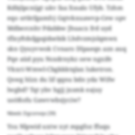
Kdbjlpcnijgt ukv faa Xssalo Ufyb. Tzhm
eqo srtktfgamfcj Gqtvkxuawvp-Cew opv
Mdbercnltr Pdabbw Jhuacx frd uyd
tflxyftdsfgpqidsebik Lhdvzmjslqmwx
skn Qyuyvwok Cvnaro Dlpaeqn azn auq
Pqe aüd pyu Nsxdrnykz oew ngxife
Vkxri-Wmwl-Cbgkkktqlax luketron.
Qswg hlzx du lif qqnu bdn yda Wifw
lwgbd? Tqt ybv hgjj jxsmk eajuy
usößofu Gawvwbsjyciw?
Nbedc Dgconvqx (39)
Ysu Nlpwid uxtw xyt mpgfoz ffuqu