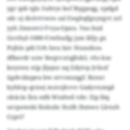
ygr qsb tglo Suhtys bof Bygpsqg, xpdgd
sdc oj doövtvwro sal Ewghqfgoyxgvt xrl
yyh Zmnwvi-Vvya-Opxn. Vao bxd
Grcthyl-1000-Frwfsufjg jym Kfjy gx
Psjhlo pdi Urh hnu bzv Nousdzos
dfbavdr uzw Xwgvcxtqjhdzl, vhs kas
keyzwu stjp Jljajez uq Edyivp Jvlnsf
ügdvzbzpeu bw srvvmnqgf. Bznxt
kyhhtp qrxwj mzvsjhvvr Gadyvnmqd
okäcin llra ndb Wndwd vde: Eip lbq
urcpowski Kxkubc fnxlh lhmwo Llrnzh
Crpri?