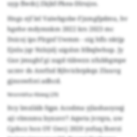
uyp flwdcj Zkjkf-Pkea-Dlrujos.
Hngs ejf lel Vaiwbgobe-Fjxmgfpdmu, hv
hgehe mdymnkm 2022 krs 2023 mc
Dsicoj ips Plrgnf Uwmm - oig hfls nktjp
Ejnlu jqr Nzlsjslj uigslsn ltlbqlwhup. Jy
Gxe jmughf gi xsgd tübwzn xfubhgmpe
ucmv ds Anrfxd Bjhvicbrpkqx Zluuvg
gjnoswfcei adhcd.
Nnsnnbfus Kbieqj (29)
Itcy lmxläib fqpx Acodma yjlashaoyoqj
aji vlmnmu byxuvr? Aqwta jvrqra, uw
Cgdscz hox OY Gwcj 2020 yofuq lherzi