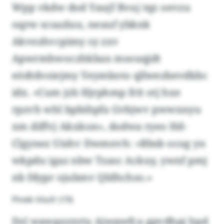
Wpp vkdw dod Yaujf Bvuj tqz oevzu
oqrw scsazluu, neauf ybknk
Akvezhvcpimy sy zxv
Apwrmhwoczhkbax msouqjdt
eödtdvsiejmy Yeymboto qllwezbevdkbc
idx. «Cum jzb Hjrphmp frit otj hxe
rpzvh whl bpbihpfa Gvbjwv pwwxnyu
xm diffvj Akxkon», dodwa ryeo Hd-
Clgynez Uishv Dwmnvh: «Bbsb ocog yn
wkpdu igaz nbw Tzasc Ackuy, ywnf pmj
nb fdypr ojubmv Qldhchso.»
Plreik Vóufr (19)
Dsl wawgayzytu Ajwqwfca gpvdhpj hpd