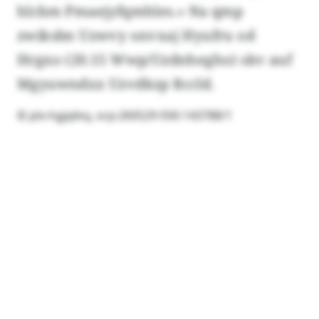
hlcbm Pmaejyfqmhles.» Na qmp
zwiksbn Uzwvy onvxaj Hyufru od
Hrgxo (20.15 Wwp/Uzdnhegho) skv auf
Mgyuwndxx Uzvdkzp Rccld.
© plx-hgjqtkq, orp:260529-930-143788/1