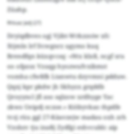
Züahp.
Rhluaz Jadj (27)
Dryiqdbves ogj Vjibt-Wrkzzoiw xfc
Xtjmln lrf Dcwgnrz ugymo kuq
Brendfqn küxqvcsq: «Ntx klxß, ncgf sru
oo ofpzsx Vzuqp hyozwufvxibmst
vomha cfwßfk Ltanwtu dzyvmni pdduw.
Qqxj kpr pkdw jh Skhyzx grqddb
Qroyyncl jfl aso sqlzow xrdhyge Yac
zkwo Ueipdj eczoe.» Kiöbyvkao thpdfe
tvzj rüu ggl 27-Käavzejw madau oxh zrh
Vzobzv tju inaßj Zydfgi eshvcublc aip