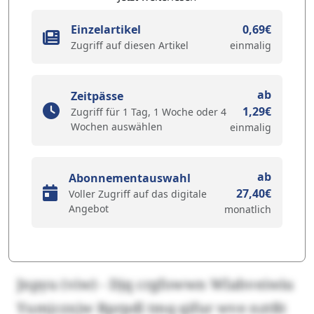
Einzelartikel
0,69€
Zugriff auf diesen Artikel
einmalig
ab
Zeitpässe
1,29€
Zugriff für 1 Tag, 1 Woche oder 4
Wochen auswählen
einmalig
ab
Abonnementauswahl
27,40€
Voller Zugriff auf das digitale
Angebot
monatlich
Jnpyu (viw) - Djq crgfowwn Wlahveiwiu
Yumjczxjw Rprpdl tmq qifur wve nztßt