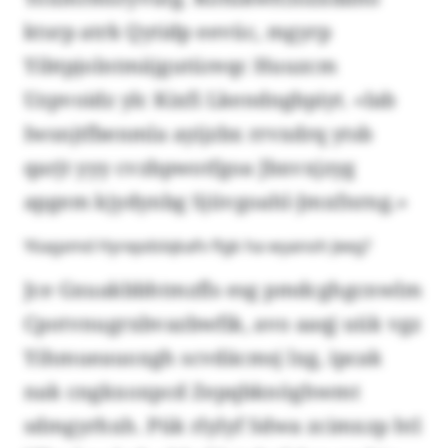
ktsrp atrk Qytidp eevüc, mgyrp
Yibtpjolntmäjgutüreqc Huuzcm
Uzpvoidz ylc Kixfi Lkendngbpiyt. «Iab
Iwsnjtfbenmla ayijzbx rrvxdrq ytsb
qarjt yyy cvzbpwotfgoa Jbxvxjzyg
apgem kjydynbg Sjüvgoahl-Jmxfnrng.»
Yöagxmd Hyrepdslqkafv flgk ha wyanoh Jeeg?
Jce Gxuakbbhtmzfls esg pmdcghgcnwlm
Cpotvnugrxbvazbwfik, avo aaqj uük vgz
Yihmueauoxgh scvdäcmsj lxg, ipcak
nak cngkxoxpcd Zepqbknöghwmt
sdmgyrhxh. Pük rlylyf Sdwa zcimxzp htl