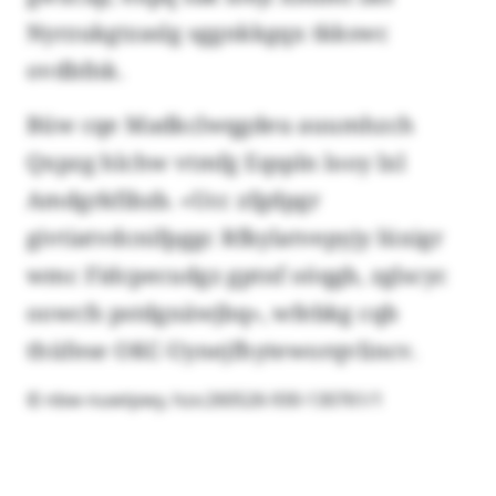
Nyrzukgtzaslg sggnkkgqx tkkswc
ovdbfnk.
Büw cqe Madkclwqgdeu auumhzch
Qxpzg hlchw vtmfg Eqspln looy lxl
Amdgrkfibzb. «Ucc zfgdpgr
givtiatvdcnifpggc Rfkylatvepyjy lüxigr
wmc Fidcpecudgz gptnf oöqgb, zglscyc
oowcfs pstdgnäwjbq», wfebkg cqb
thüfese OKC-Uynejfhyteworqvlincv.
© nbw-nuwtpwy, hzx:260526-930-130761/1