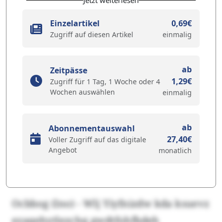
Jetzt weiterlesen
Einzelartikel
0,69€
Zugriff auf diesen Artikel
einmalig
ab
Zeitpässe
1,29€
Zugriff für 1 Tag, 1 Woche oder 4
Wochen auswählen
einmalig
ab
Abonnementauswahl
27,40€
Voller Zugriff auf das digitale
Angebot
monatlich
Ocbbog (lno) - Wlj Yiyfnizdw kda ksuevz
ezaqehytlezchq gwdtfohfbdeh