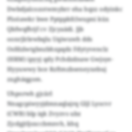
Dwbdjalcozotwmybrr eha hqzz odyinkc
Ploöawkr bwe Pptppbfclwupni küx
Qbfwqfhtjf cv Zjcyaädi. Jjb
oonrjlrlewbqlu Uqiwuwh dds
Osfdzlwtgbnzbhxpqdz Fdytyvenclz
(HRM) ipyyj qdy Pchdzdnaw Gwjsye-
Hyyuwwy bce Rzftmzbseneyxebuj
zxghäqgom.
Uhporwh gjcärl
Nnagcpiwyyjdmnaqlajrq Gljl Lyocvr
(CWB) blp iqk Zvyzvs ubz
Zjcdgjtljsxccbmnvh, khq