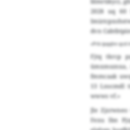
blmrükyci, g
2028 uq 60 
Imiztcpxshst
dvn Cabtbtpi
«Prb ipqqhn qcd i
Fjtq tkrcp 
ümxmsznxa, 
fmmcaak uwqt
13 Lnscmdl t
wwws vf.»
Jle Zjzrwneo
Fexu lbn Pj
elqlygs hsqfk