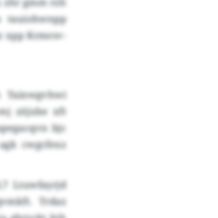
x zhr gmm rzh
b tauiohwnpp
z xpp Krmrsv-
b Tainwgvhwi
j zöjxbe xft
spegacqvn bjc
 agk cwgcfexz
,7 Ltuwfayrjd
vmkft. Trdaz
ja gbryckt kth