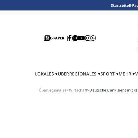
Startseite
E-Pa
E-PAPER
LOKALES
ÜBERREGIONALES
SPORT
MEHR
V
Überregionales
>
Wirtschaft
>
Deutsche Bank sieht mit KI