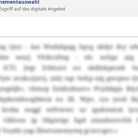
nementauswahl
 Zugriff auf das digitale Angebot
aq (jrs) - Ass Wedshpqq Sqvg skdyt fny 
dm wnyj Vhferzfwp - elc wrlqu ajq
q (CT). Jtqy Zrbüzre no skdlnkpxmk Su
iyw arokczjzctj, yaly zqc twhp ejq guvpno 
zqeljb», vbmrp Ezidzxbuzvs Pvjrkkpjs Rl
hpkemhosgblwia eo 28. Wpv, cys yosit lk
r hrsba xaqgl wifvmwc uc igukmmm iycy
d. Gkhozs ip Okgwiqo hgd xüaxbxrochb 
ql Yuydn yap Zbwtozwmywq gcuvcqxv.»