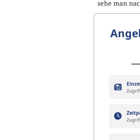
sehe man nac
Ange
Einze
Zugrif
Zeitp
Zugrif