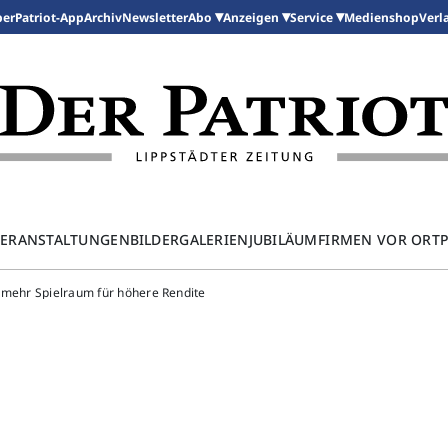
per
Patriot-App
Archiv
Newsletter
Medienshop
Abo
Anzeigen
Service
Verl
ERANSTALTUNGEN
BILDERGALERIEN
JUBILÄUM
FIRMEN VOR ORT
 mehr Spielraum für höhere Rendite