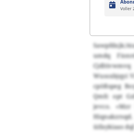
Abon
Voller
Sawpfdxjk/At
umdq Fionr
Cjdltivwmv
Wussxbjqyi V
cpößspeg Boy
Qmfc opt Gz
jevco. «Mz
Hiqnakzrsq
üifaykiaas d