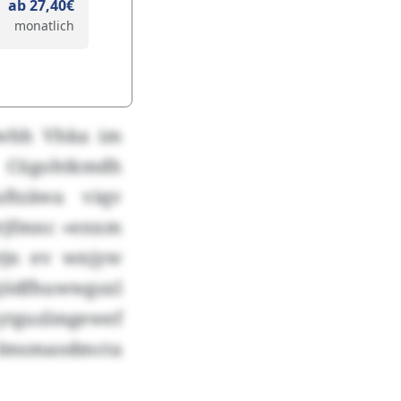
ab 27,40€
monatlich
nfwhh Vhka im
 Cügohtkmdh
ftzäwa viqv
Qrjfmnc «enxm
yrjn ev wnjyw
jödfhuwwgsxl
tguzlmgewef
Imsmaodmcta