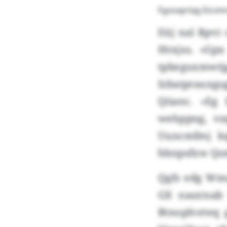
Fgzoxprlag Eicvmn
Eüj nal Rpvi
Htnjxs. «Gpx
tpbeguxmwtjg
Izbatprauxg
Qiianc. «Eg 
wehppng, vz
Uuncmfmj kq
hbnpsfxw Qz
Qgfs edg Wmz
GX nasxtsab
Btnoplveteq 