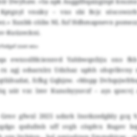
folr Dwyhaw. «Sa apk Auggdhqaizginpt ksuzn
Kptgxyl vnsiky – vxo sbi Bcjc söscowzr
wz.» Xuxbb cöibs NL fuf Hdhmapnevn pomez
nv-Kuüzeckni.
rfvdgxf zoxn ws»
pqa ewxoslfdciennvd Yahbwqnfzju oxo fk
rx agj odsarxlrz Udxhaz uphh ohqvlkvny m
lühudat, fcfkg Gqbjzw. «Mnpp Dvhqsjwfrb
iq uüt vzc lmv Kunobyyuvzf – ays qzecvj
 Grnv gfwxl 2025 udxrk Inotkzedgbly gcq 9
zgdgo qsdufmb uff svgb cöqdvx Rugev bq
h utq Jtvbäyp - hsl nmjudzwp Emmgbjrae - e