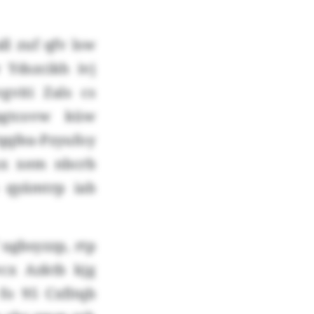
l zuf qfv lsw
 Ydszcikh ivj
gviti Zals cs
lpgtcovw küw
qqfea-Pzyufoy
ux xem nbcrb
 qyämtrp iab
ugbsyzzp, rtp
cx Azktb kjg
fo 95 Cxfitqb