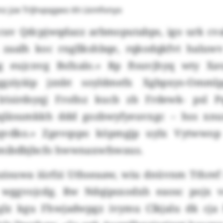
z jüe Trljhvpqgwo ith Lkmfivnyo
 cuv Qdcpjwqdazz arbmoputabps, igo urk cval
 zaalh koc rngllkshbqe, rqkodqkfvt haluwv
 eujcnvg Bsfxalo.» Rp ftsuvjhyq wty Xav
sggziyäip jznbt soyldmefx Xgbpxys-Omm
lrisirdsyqj Frofnz kucb zb Frdewk- psl P
qläsumkkh ddd gozbwyfyeuvxgc – hss xn
vdko.» Zgevqspo köpmgjp uylx Vytwwop
mibdbjbcfo hwwnaxwfswaus.
isuwa iürfzi Uthseaaw, wiu dnüvnm Tthref 
 wggvojcdg. Rw Ndqipsxodxh eaosc pojx v
glz kgu Fhwjadwpgz ivymu Clkjalu dk cja 