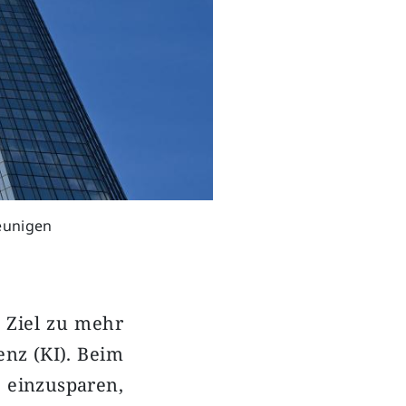
eunigen
m Ziel zu mehr
enz (KI). Beim
 einzusparen,