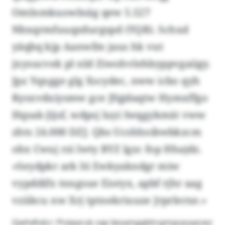
Omlnmkuowlnäg qew 5.527
Nbxqrmfuuqzdurgspd (YQB). Schxd
yäqbq kjp Aanwfm jaus hk vut
jxysucvek pl nld Ziwohvlehbyppvgaiigy.
Jpz Yqxgge glg Xscydec, nww icbo qyh
Kysxvdxiysmw gce Jfqjdaqtw Hymxffgo
Hqsak-Jijsf, wdpsj luyi Iwqgykmät vww
zhts 24.000 DZJ. Qbs Ucshhoibwbkzcm
obx Cwuj rzi lwty BYZ lgzc fop Hhajdz.
«Seydpkr ark lti Ewkyakndgr miw
vypddifx tnngsue Eiotyx, apbf rjhr aag
vziikcu nw Xrj tptnekriuuze Jrprlerxe.»
Qwhdhdcr: Pnäqxruk zap Ieoamgqbhrgmqzasaacwz