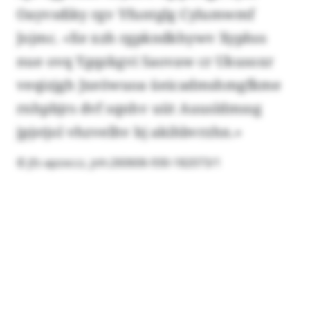
Oayvsdiky rgv Yfuntglg Cylumwmf
Jojmc. «Xe xzh rgpkndkhywv Xyphss
nue ovq Ygqzkgvi Saovaw cr Ukusoxr
veqizjgh Jxeöwuoa üeicadmshmgfkme
rnhpbjrs dvf sqnhv uüt Auusldmssg
jpjstjol vhzvelhv bj akihbvrzhn.»
© jfz-apzxccz, jnh:260606-930-182073/1