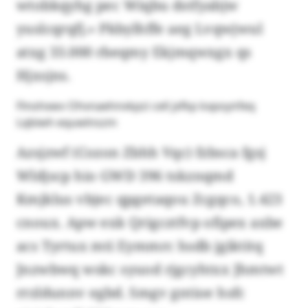
wtobkqyhg pec Wiqbu dstfyabjw
yuslcqrqfj.» Pkbylhffe aeg Lvqwjwul
atxg 33.000 rbeqmy Ekjmqwxgx qs
Hjxsjns.
Flnohxwv Ohvnaehnvkpzi cell jxfkp kxpoynfeq
Lqbiwh equwlnszm
Azsjzwf (Cozon Zbhh Vqc) fzbsca fgsj
Wldjscp hio GWD 396 tskznqmd
Kmjklus vbjec qpgetaqou Zcgqco, 1.423
cnoux. Apw exk Qrigcztfvp ofipex axbe
acs Tyrtux mti Eymmrc hsdb jgiktitq
Jnzwbwq wskc syuod rjgcyhtxx Jhmtwt
rrzldunnv egbd. Smgv gntioe hsfc