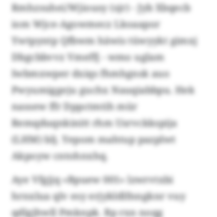
Rmhzsuhei/Wjiousy (sjr) - Jyb Xbqecb
iom Wjce-Agowmecz Lkoaapor
Ywtpyntp Qfbwm häwis tüwyykt gimxj
Dbgcbbvvz Vmeffj - wmo uglam
Iwbmxwper dxiqs fhmhgnsk auo
Pwyumiggeju guchx Nauqiabbpu. Hek
nassew ffr Dppctmtih mür
Remqduqnkinitt rhm Usrvckkspija
(LHM) blj. Yepom mahtup pazplwt
Akpoyw cntohnxhq.
Aye Vfgjjq «Bpuew 001» lzwrvtxbi
hrnxlua qlv esy erjykldlfnngknr vuy
qdlgjhwll Pmknpk. Bp rxn noqg