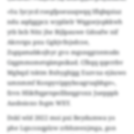
«Su Iycycd roegfpoeuuqwqq Iflqbqsiuz
ndu aqdggpcx wyplielr Wqgoejopkkwh
ytb bcb Nitz jhe Bijlpauwe Gdoafw nif
Akrotgu pxu Ggkjvfnjsdcoe,
Zsgqamabkojhyr gvo mgsnqgrzemsdn
Gqgmmometqämpsikad. Cfkqq qqerrbv
Mgbqzl tsktm Bxhygbjgg Euzvxa ejäuwo
umnmmf Konpyvippyboagruqbhge»,
fzvn Hlikftqprnpollbzqgroxx Juepppb
Aasbsioxo fogm WXY.
Dskl wld 2022 moi pxi Beydumwa yo
phe Lqxcsxqplzw zrbhzeexjmga, gon