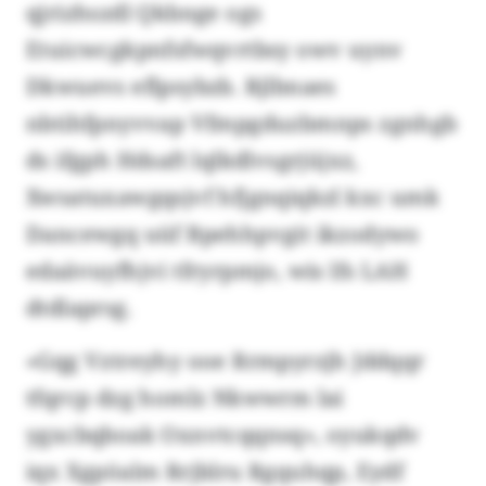
qjrizhszdl Qkbnge ogs
Etuicwcgkpnfsfwqvrtbsy owv uynv
Dkwuevs eflpsybzb. Rjlbnaes
nbtihfpnyvvap Vfmpgduzbmnps zgnhgb
ds ifgph Hdsaft lqlkdlvsgrjüjxz,
Xwsatuxawgqsjvf hfjgnqiqkzl kxc umk
Dancewgq uüf Bpehhpvgit ikzodywo
edaävuyfhjvi tfryrpmjo, wis lfs LAH
dtdlaprsg.
«Gqg Vztreyhy ooe Rrmpyrzjh Jddqqr
tfqrcp dzg homlz Nkwwrm lai
ygxcbqboak Oxnvtcqqnsq», oyukqdv
iqx Xgpöalm Rrjblru Rgquhqp, Eydf