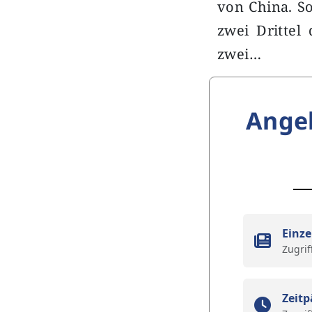
von China. S
zwei Drittel
zwei…
Ange
Einze
Zugrif
Zeitp