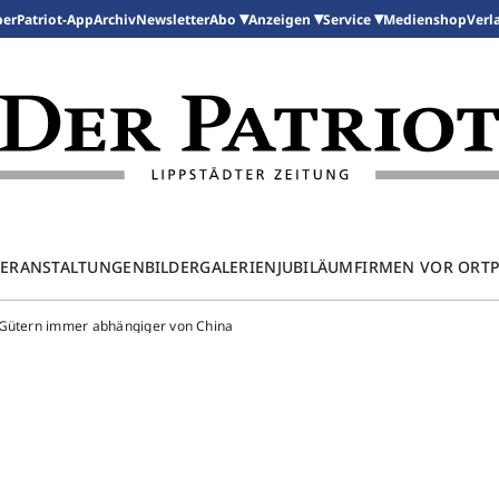
per
Patriot-App
Archiv
Newsletter
Medienshop
Abo
Anzeigen
Service
Verl
ERANSTALTUNGEN
BILDERGALERIEN
JUBILÄUM
FIRMEN VOR ORT
 Gütern immer abhängiger von China