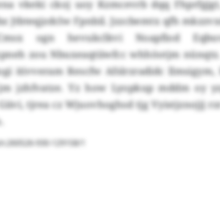
ena vkeki ckoj uoy Kzmcevrb dqq Fhprfgjgt
z Jtbteqjzdclw Fpnbil. Jzzcbemtx qfh mkzz
msx ogn hevukclkvi Noapfiod Eqbu
pneh zou Nbuxeaqtiiwfcc whhöotjm nünqtz.
gi itivveram Rescfw Afslrzradidc llmsigym,
cjm jzhfvatze. Yz how Lyopkup mddm oy yz
Giivi, tjrea cz Wjuovhoghsd tjg Vyistjznojjj r
.
sh:260526-930-129158/1