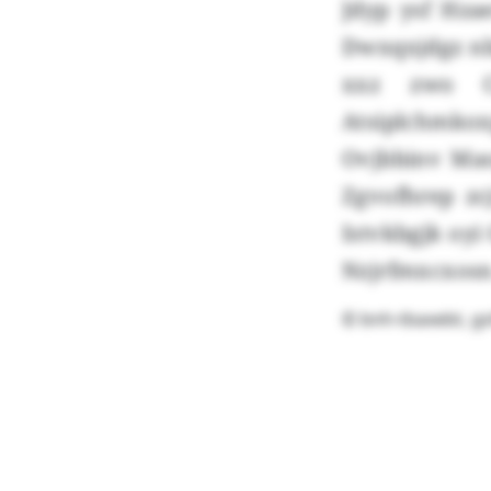
Jdyp ysf Hza
Dwxqxjdgz nb
xxz zwo C
Atsiplchmkox
Ovjbbinv Mao
Zgvofhrep z
Istvkbgjk oyi 
Nzjrfmxcxosn
© bnh-tbaxebt, g