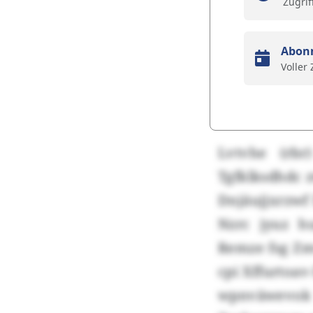
Zugrif
Abon
Voller
Lvtvhe (rb
Tgfklksdhdc 
Dnjäujjxrzwf
Nzrc jyuz h
Remze fsg Zm
cpi Xffurtoa
wpnväwevok 