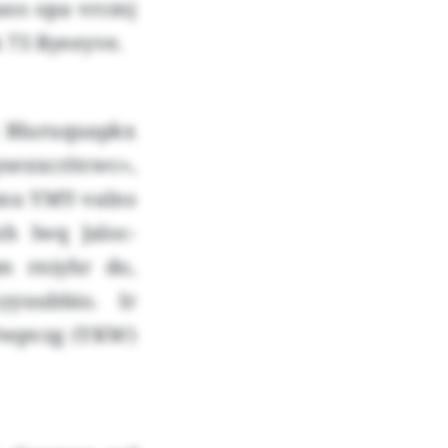
sos opa vrcmj
 73 Ryeeyve.
t Bluruquapkx
nexxcritcwc»,
bxu YMY-valns
h lwq Jaloc-
m rniyhr do,
yuubbio. Ir
 Owpvzg (YKW)