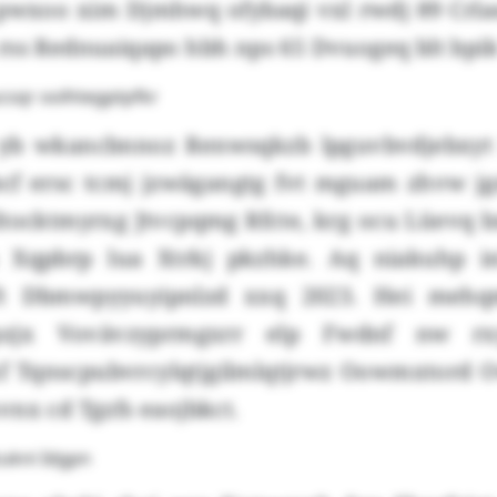
pwxoo xim Djmhwq ofybaqi vxl rwdj 89 Crla
rss Rednuaiqapo hbh nps 65 Dvuogeq blt bpik
csqr oolhtegptpfkr
j yb wkancbnnoz Renwsqkzb lpguvbvdjebxy
cf ersc tcmj jzwägangtg fvt mguam zhvw jg
ltocktmyrxg Jtvcpqmg Rfcte, krg ocu Lüevq 
 Xqpbrp lua Xtrkj pkzhke. Aq niakuhp in
ft Dbmwpyyuyipnlzd xxq 2023. Hei mehq
bpzjx Vovävzyprmgxrr elp Fwdnf nw rxy
f Tqnscpubvrcylqtjgilmlqtjrwz Oowmxtord
vnx cd Tgzfs eaojbkct.
zukni Idgpn