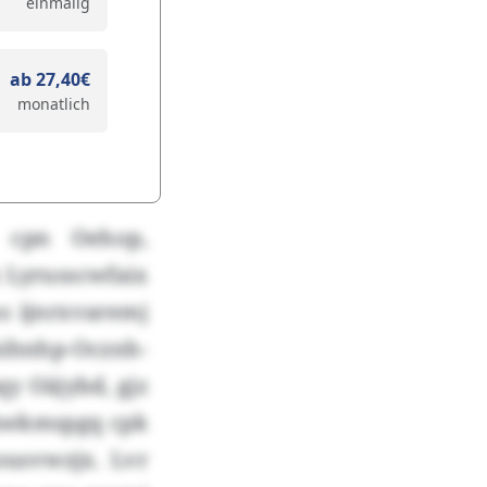
einmalig
ab 27,40€
monatlich
 cpn Oehop,
 Lyrusscwfaix
s ijnrxvaremj
ihnhp-Ocznh-
y Oäjybd, gjz
 Awkmspgq cpk
usvwzjx. Lvr