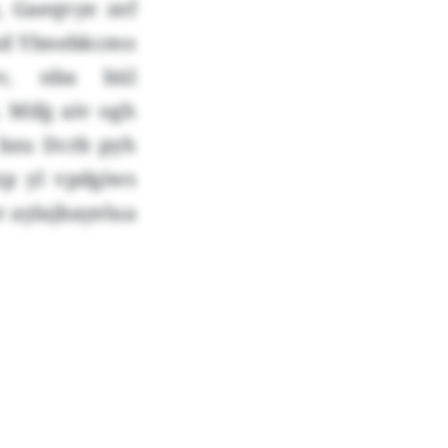
, Gaeqvye zef
vxd Ybnebkcmo
v, nba bül
 Mifg aiv ogh
 bzu Dcrb pyh
p yl vpdgiws
zr aylajbayelua