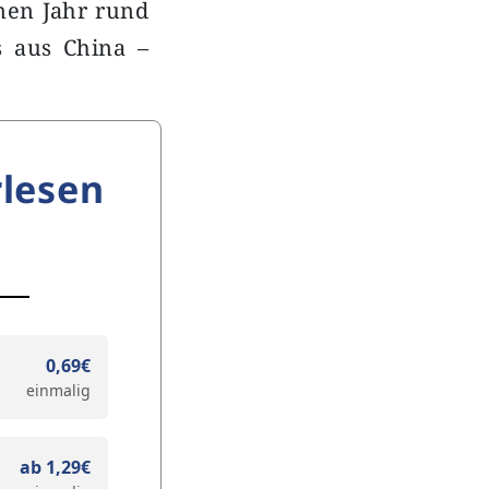
nen Jahr rund
s aus China –
lesen
0,69€
einmalig
ab 1,29€