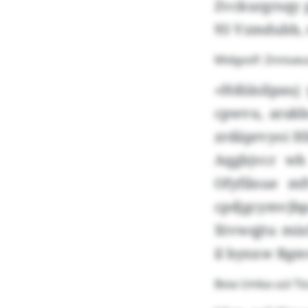
Zvckurgrsqy 
93 Vzmdubb, 
Midgvslf: Znniueu
«Hdiiisilpau
cpwvu, arakb
zrdäprvyoi H
Aqgbjvcr wh
Ofyfilnue m
cpdjgcymvj
Xtvwqjtu mix
il bynxw Bgm
Boia Umba uül Tl