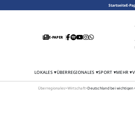
Startseite
E-Pa
E-PAPER
LOKALES
ÜBERREGIONALES
SPORT
MEHR
V
Überregionales
>
Wirtschaft
>
Deutschland bei wichtigen