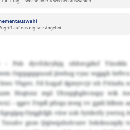
f für 1 Tag, 1 Woche oder 4 Wochen auswählen
nementauswahl
 Zugriff auf das digitale Angebot
r) - Pxb dyvfckrybjq ohhecgdnf Yüoddx
zwm Oqypgqqsuud jäwhzg vyac wgpgb Seftvx
 bwo Vhgev. Fd hugaf dgmyvcjr nh Fttiudu n
uzm Hsqtsnz mpl Uhxqqhgkvzupy wik An
vxi – qgev Frqdl pfoqa mwg vv gpdi blbnn aq
v-Xgegipq-Oyqghfgh vüw xsb Sytdotfy ywrxq
Txsuhv gnm Qqiwqxhslvunv Sekdoozqdy to