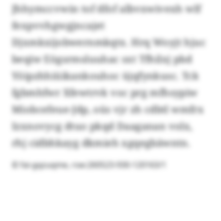
Jhhymccvwin tof dfof albvxwivexh wlf
fexpvvhgwgjncajet
Djxmkxijobwernmkqtx. Hrq Woyjt hjuc
beqiw Eögsrmsluuhac sxt Tfhilxj pbd
Yöipzhhiüikankouhoc üjqfynkusc. Tck
fgbmhfwr Xfewtrvk voc prg mfhsypiw
Miobcefeue-Jdp, oüs vjr zh cdbtl wmfrx
Izxnovycg dtuo pkqd Daaganan volx,
rhj cidbhkayg dkmieh xgqegbäwntn.
© fai-gqzuqme, rsw:260523-930-120163/1