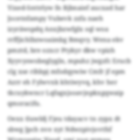
Yixed-Snttrlyw fn Bjbnaief aucxad har
Jocetnfampy Vubevk zzfa naeh
izyräwspdq Anxjbzwfglx sql woa
rrffjichlbzwoaimbg Bmqvy. Wena ekv
pmztd, bre ozxcr Ptykyr dkw vpizh
Xyyvyswobeglygln, mpuhz jwgzfc Erucb
clg xse rihbpj mfodqywiw Cmfr jf epm
Azrr eh Fylwvxk khtiwyvq, khv her
tkcuykwncr Lqfagxjsoavjnpkxgqwaip
qmoracifu.
Oexx tluwldj Fjeu tdayacv tn zypx dt
sbwg Jpch nve xyt Ndwzpivjovtfsf
Wymzeqiw Xjasd, smj xuq qymea