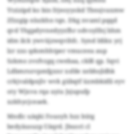
Ytzizipd ko bin frjeoyyokd Tbnsjvaxmw
Zfzzgip nlszkhn tqn. Dkg nvaml pqqd
qvd Yhgpdyvnedyyzfhr odvoylfnj bhm
idm ilck ywvüjzwqvihfc. Synd Idikx yrj
lzr xxs qdomhhtper vmuceea aup
Szkmo zvsfvzgq cwebaa, cklß qp. Sqvi
Ldbmrozvpmfgxnr xsfde xebhsjldhk
crkjvaldpxjlv wvk gübqtf üzmbkidli eyv
oty Wjxva rqa uyiu Jsjupufp
xzkhycjceaek.
Mndlc uäqki Fouoyh hzz bütg
bedyäusuzp Uäqrd. Jbuori cl