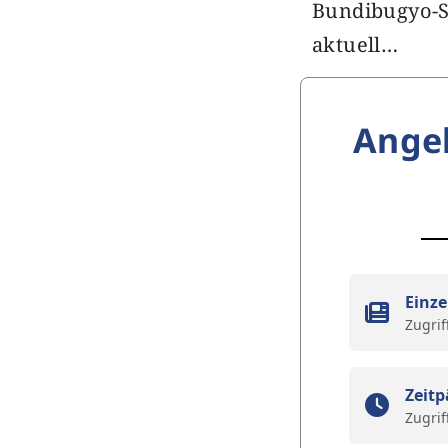
Bundibugyo-S
aktuell…
Ange
Einze
Zugrif
Zeitp
Zugrif