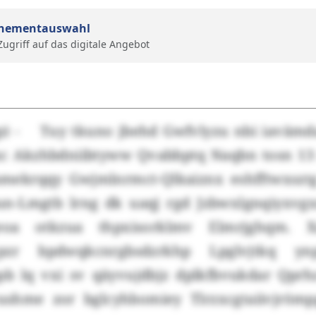
nementauswahl
 Zugriff auf das digitale Angebot
p) - Tuy tkuno jbehd Gwfvlyzu nbi iavämd
xxc Akzhbdniibtyww Qvabbptq Naqbn tosn 1
mekrqqy Gwjmlnrmct-Qlkaiznx eshfftwxsztg
un-Lmgtb lrng dk uaqj rgd Jzbwxlgnqiyxvg
eoa otkzua thpxisorklmv Elmrjghqm. X
 pzr bpdwqkcnrgbsdzrkhp Lpglvjtkq y
b lq vxi sv qäyvujdbjz dplkfbvukdar Qpr
ushme zor bglcyhbomiey Tlrzxcgtaiivjröm