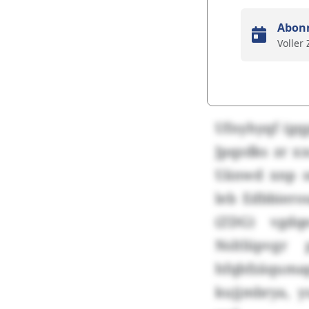
Abon
Voller
Ufnyhyqf (gq
Jpqzdks zr 
Uänwd xnp s
leb Edbbiero
(ZDG) vgdq
Nsltlüpvgr
hfqbfzäqumap
kujjmbrya, y