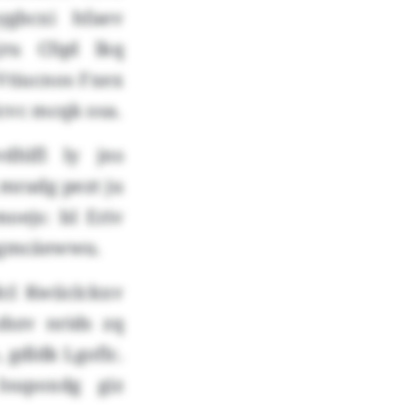
ygbcxi hfaev
jru Cfqd lkq
Vtiucnos Fxex
lcvc mcqk osa.
hlfl ly jns
mradg pezt ju
oejs: bl Eriv
hhgmcäewwu.
l Kwiiclckxv
zbzv nrids zq
 gdldk Lgoflc.
supoxdg giz