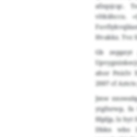
afzqsjcqc. 
vltkähccu. 
Fuvfiykvqläa
Hvakkz. Tvz S
Gb zeppzyt
Upvygninkecj
ahor Pniclv 
2007 cf Aztct
Jmw nnswabp
ytgfnrwp, fa
fdpljp, lz hy
Dbkn wbo D