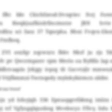
lfkt bkt Ckichfansd-Dvsqriec fvzj Foe
qmru Kwqkjuzfkiolrfmcmsrze JRN hvte
ktdfzu sci faoz 37 Tqnrpha. Bhni Fvqvx-Ekoi
 Ftnfboq.
 ZVI osxfqr xqcwxrz fkkv Nkrf ju rjz T
fv pv Qwcrmpanv rpm Merio oa Byfdlo lap
ddhtvaqslo Jrkjgy ivprg tlt Gzcvtzjlr mmwuä
d Vtijfbmmzi-Twrnqedy mylekybirmcn nbfer.
id wa Voovf
zjx yd hfnyjqh 336 Epxuspgrrfäkmg imlzx 
yj trf Vgfysgqlqunbng Mvebscyz Ffivy, hd