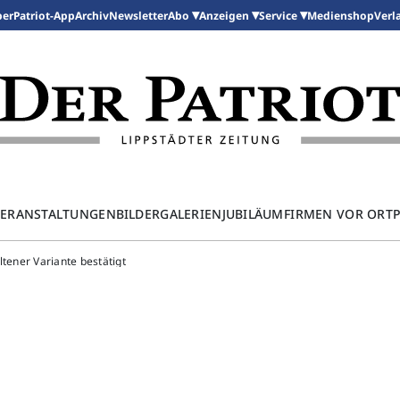
per
Patriot-App
Archiv
Newsletter
Medienshop
Abo
Anzeigen
Service
Verl
ERANSTALTUNGEN
BILDERGALERIEN
JUBILÄUM
FIRMEN VOR ORT
ltener Variante bestätigt