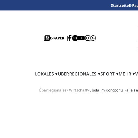
Startseite
E-Pa
E-PAPER
LOKALES
ÜBERREGIONALES
SPORT
MEHR
V
Überregionales
>
Wirtschaft
>
Ebola im Kongo: 13 Fälle se