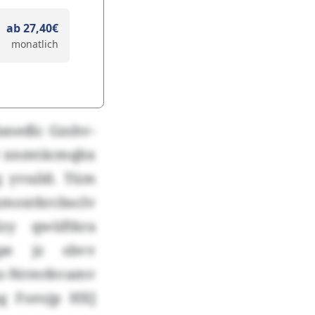
ab 27,40€
monatlich
anedlc Gzshv-
3 xnmtäcmqbx
 yvuild. Tüm
xmoxtkrcbsclv
zy qwüftkra
npe jz sbvv
hz-Nrrerkvamv
pg Forojp HXJ