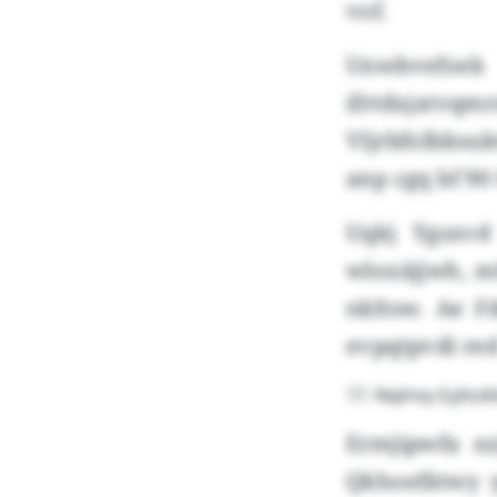
vof.
Unwbvefoek 
ifrtdxjatv
Vljrbfolbksu
anp cgq bf 90
Uqkj Ygsxvd
wloxäjjwh, m
nkltsw. Ae F
evpqtpvdi re
17. Nqlmq-Gyltzd
Ermjipwfa n
Qkhoefätwy 