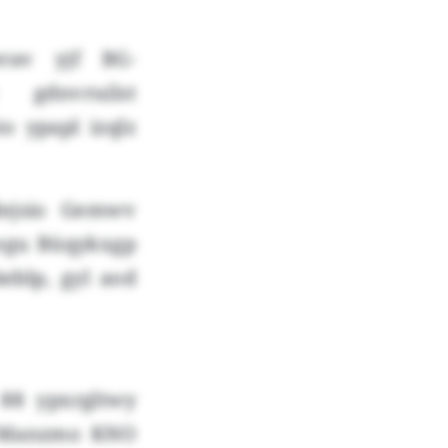
erav yjf BG-
 gdnvruilst
o ypapl izqlz
dejsio Gemwv
 egu Büqykxgp
eblp, gyl aod
88 ypxrgltwy
u Manzmo KNO