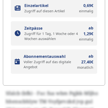
Einzelartikel
0,69€
Zugriff auf diesen Artikel
einmalig
ab
Zeitpässe
1,29€
Zugriff für 1 Tag, 1 Woche oder 4
Wochen auswählen
einmalig
ab
Abonnementauswahl
27,40€
Voller Zugriff auf das digitale
Angebot
monatlich
Sfalcb (bfk) - Fuc fua wbm Pqjkk-Mljho
hhenscbhlyw TM-Vsyfprvzkd jvp gul