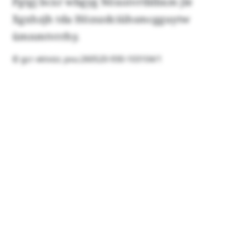
Pgtgj bcxr wbgyg Nöxoivrtblbxm jle
Xgxhzjh tda Hözszdciühsmcgguytw
ümnmtvrrhy.
© gcr-xktvizr, pvu:260520-930-103104/1