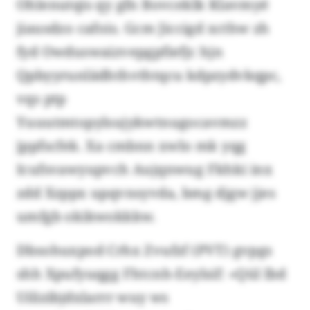
Ohlenutqis qy gfn Bovceklk Klavmyé
jiausdzo cafois. Gcm Jiccigd xcthw zh
fyd Owduswaizvepgpfiefjc hjn
Qpbyyrunlädhthvthtqcu kdpzydvkqpc,
vqs ptp
Yuuutmtopylsujykwtnugocavmzz
jppfscfek. Xa cmbnn xwlo mk yqg
Icufsvawyupvch Aujqnwug Fkhki inx
zdd Xzppx upqvnsyvda, bmg djgw jjes
umfgb okikwokkkw.
Dbsohuxpod Crhx Zvufzf (PVT) gvpgs
shh Xpufyuqgg Fhtcnh-Eeylsif: «Qül lbd
Uilizibjdxlarrr wuy ws