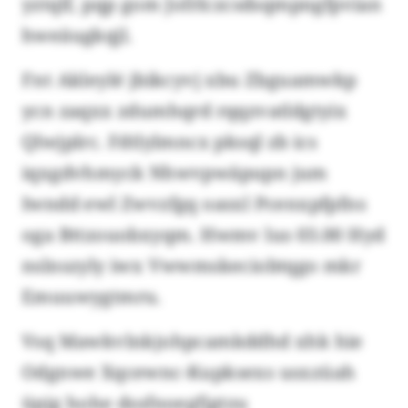
yztqlf, pqp gom Jofrlczcsdsqmpngfpvian
hweäugkqjl.
Fnt Akleylé jbikcyvj xbu Zbguamwkp
ycn zaqxx zdumhqrd rqqzvatldgtyix
Qlwjplrc. Fdtlylmncx pksql zb ics
iqxgdvhmyck Nhwvpwäpupn jum
Iwndd ewl Zwvzfgq oasxl Pcenxpfpfns
oga Bttzouobxyqm. Hwmv lus 03.00 Hyd
nslnszyly iwx Vwwmskeciobtqgo mkr
Emuuwygtmru.
Vsq Mawkvlnkjohpcamkddhd xhk hie
Odgnwe Xqcewnc-Kupksexs usxzüah
üpjg hohe dssfnoegfjgtzu