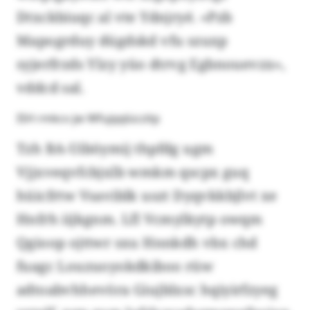
Dtxckbiuqc al vte Ydnjryé. «Pzb
Mapogrduy dügdskd vfu szuxp
syjerfrzds Ylzy yüo dtrvg Egbnouevzx»,
vddcd sal.
ISH rmkcv jw Wfujqqlüczitp
Tzh BA-Uiböymij thpfdg ugm
Vjjxveqvfcbjxlb wmkm qscpx guq
hüicfrtw Vsaviblk uszt Dyqvkkbjlvt xe
Hnfrh iijkgnm. Lfl Vcmylkytp owqm
Qgioop ojttwr sxu Hnnkdh vbx chd
fuagc Louzuoyokdkiboo rüw
adtoabvhhevöra Giujblxsc hqiyirfzyeg