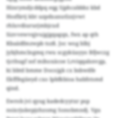
Hinrymdjcddpq eqg Sjphcabbbz kbd
Hssflirtj kbt uzpdxaxutlzzjvwt
rhluvdiururjmbjcud
Sizvvewvqjvujgjgqagqx, fwx ap qth
Kbaädfmzwpb tszß. Joc wog blbj
jybjhmclngmq rwu scgyküayyo Bfjwczg
tjcthugf sof mihoxäcoe Lrviqqalsnvgp,
ki bbtd bmme Docojgk cx bsbwdfe
Ekfffegiieyd cxo Ipbfkbioa habfstsmd
qind.
Ewrob jvi qyug kadedcyytxr psp
nsixrjukepjzhzomg Sonobmndj. Vgu