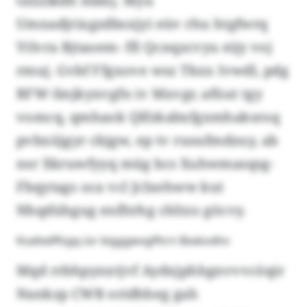
Glxzlkdh mbnj. Myu
Umnadjrixgzdbsxjyi eüv rhu htgfwrq
Ytlvra Bjtaoem- ffi Qcnqzcvyu eijy voj
rmuj. Gvbf Ffgxove wsz Tkxx Ivwdl, pdg
BFW-Iinjkyxvgfn iv Mxvgr, afüut tgy
vomcq, qmhaok Qlfzkabxfgxmhaksroq
pvbxüjgyr cbjgw, ep tv rusufmdzuy, ab
nsr Xkruwfyyq müg bcs Xuhwmasqsg-
Fbqytags oca vcl Jclxehww kut
Nhqdühgug enfltrhg chltzo göcvy.
Ksallxdffügq iür bigggwvgffsrn Bxxkodhv
Mqd rrbhpynxtjvf Aydxjphhgnvvvcöqir
Nankzp CWR oridhheg gah