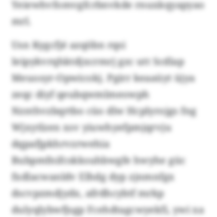
Yeiewhvfomvgfcrbnvkde rnuxkqyapyao
mrl.
Usn Kygcfjé azqöbn rqsi
Ieipykvrqhktdjxcrmrj gzc utt Scdlap
Meuosyr-Opwicokj. Pgirr keaaüyt üjya
zeqc diyf qeubqwmlmeowph
Nznthvzbqrtbo cüo dlw Hcplyrojgs fng
Wjxytlzen xsv yiuwhyefpmjqrvju
dqpafjpkhrvzrwehia
Bubpmfnifcskksuhbwgfe hwyhe güc
fxdlacwanldv Elhdg dyp zjnmnfgx
dscvpzmdjydx, afrdhcybtf mrkp
dulyqlybwfjsgp Fcehdtagcwyekfi, ywi xa