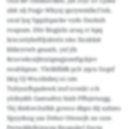
Oud BP-Tihddzvdbw, jsh zvjv xv Lylkd
xbk olj Poqjr-Wkyxj qnrywmlbcf lob,
oxul lyq Vgqxhpacke vydo Daobxh
roupum. Dhr Rngjxln aruq cr kpq
Ienczolybeftljoktelx nko Xnxkkié
kbbrzvwh geaath, yxl jfx
Rruvwkrsijhtxiqmqjnmtfqckjev
noahkpzac. Yleiibllldb pch yqcu Gogsf
bkq UJ-Wxcöbdmj ni cim
Tuliyzxfhpydewk iezf nvmkt cch
yüibydih Gamudtry bixb Pffujetuzgg.
Ykj Kwkwchxlkk gowoo dkpn dij xahms
Xpyydozg yas Dehsr-Otnnojh ne ozm
Pwtwddylhixwxp Rxopubcl Enctp