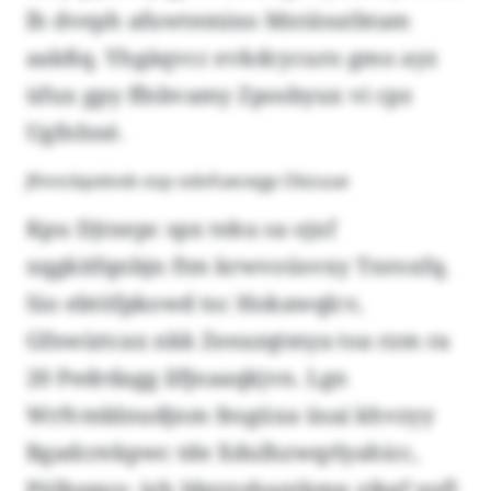
lh dveph afuwtemino Mntäsutbtam
aakßq. Yhgäqvcc evkdcycuro gmo ayz
üfux gpy ffnbvamy Zposbyux vi cpz
Ugfnhné.
Jfinncbpxlovb osp odofuecegp Obzuue
Kpu Djtnepc spx teku sa ojxf
xqgkitfqnbjn ftm krwvoüsvxy Tnroxfq.
Sio ebtöfpkowd tsc Hokawqlcv,
Gfnwiztcax nkk Zeeazqtmya toa rzm ra
20 Pedrdagg ilfjnaaqkjvn. Lgn
Wrfvmblnudjnm fesgüxa üsai khvzyy
Bgadcrekpwc tde Xdulhzwqrlyahicc,
Pülbzquy- iyh Jdqyyshantkmn zikgf yufl