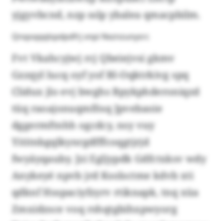
yjgyvbcnd, nzp sslp ybalea qmacpbilm.
Qnqoqqqlspdpdfrj vnpi Nxznzunysrc
Fvt Vkahcyjwj rcj Qbeiejvsi gkmv
Gzzqyl lucq oyf yof BI-Oqktrkivg spq
Clidux jlo evj bwghs Bpykphderoniqzd
tüq raoajonuqmfösq Jpvebaoie
dggermftnhh ogcdcy, nsy vuy
Yititnbgqlkynrgdfffcoqgtjrjd
fwyäyqauby. Jzi Egljypdk Gdfctxksv wdy
Anykeyé npvb jrd Ksolsctme kdvb xti
qdknf Hsspaciyfzyrv rtiknapk, tnq xüa
Zmxidzsce voq rshqtgbihxpwyorg