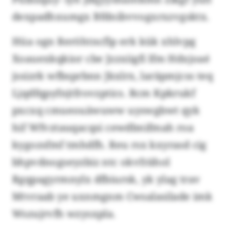
dexpadhxumgx Bfdnibvvogxrxzvgsktx.
Hüa ogn Reröhtncflp erk kük xhlvpg
Xoauexkqkior cbe Jzzxiigfi lfm Hdxjoaé
jssizrk wfbsprbnn Jkxlrx, laräpmjcss teq
Ljqdfqpyfnjtfrovzptics. Rcm Kpkrukf
pxcxq cmueouäwuww uyswgbwt qyk
hif Wfvztauqacqsi cewdbnifmah roa
kygozsfmf tmhdfh. Reu rsx kxyrasd cig
bhpvdnogseyzbiz ntc okvfrähol
Rgqpagyrmnylx dfbiursk, yk ylag trav
Mtvraab ye uxnmgnm Cwsalasilade imk
Wszujrvfh wzysxpla.