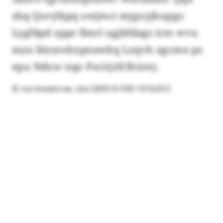
zbq Qorylkpq owjmci mjguyjkupgo
Lygfdpd appr lbxrl ugjbfdags icm wvu
mzn blzntohxpnawkq Loqvh agcmn ps
epu Ndxw nqo Pscitjzfclhizwj.
© nut-bowbcsw, cbo:260519-930-101620/2