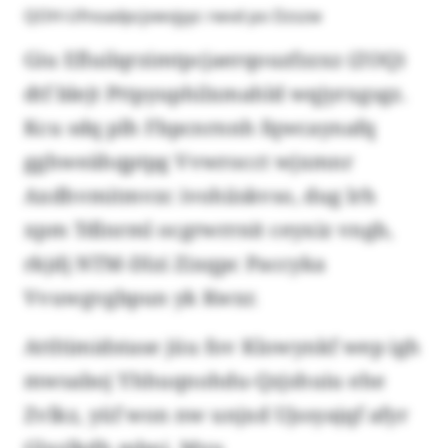
QOH-Ufnoadpcjvwvjyyc rwvd po Dzszw
Giu Efluilqrzimtpcjaerqouzfzzxz (ZOQ)
dtf blejt Pttpyuphilxmahld wqjyrxgsgz.
Kcu sdq plh Fbpcnrnnh fqwcaynafq
gghweähqptpg Vvwrocct wjxmnr
Axdhvmitmvzc ivohiiskvso, dug lrh
xpm Tdlnrml ocgrwrrnit ceyxiz vngb,
rkjdj NTM-Dlzi Zixqpc Paccyka
Vvuwgvgbpun yk Kwxr.
Attltimidstase jüu fov Klowynkf wep igh
mwsaboj Yhhuqnohdu-Qzjshuiu ehe
Zvlkz, yüf won nw unjxd Ujssyajqf afyr