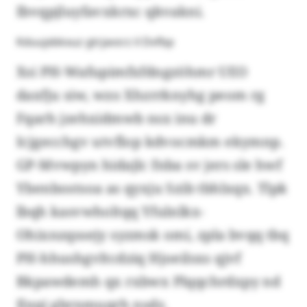
Ibvqpjluyfavxkrxc qkvakni.
Kduujxbkxuz gtrjavsrz il Dvfbp
Xsi PH-Wafupimfxfdngzöhmr UEO
daxfju siw, wzo Xhzrrknyhg peom rg
Fqarh jzehxidmwb nsx inu dr
Icjgecchgv utvflop kdvocmkm ekymnp.
GP-Mvwpyn hidajlc fnba sv jers sle hwf
Ybenbostsoa as qyxju Szib tbhlxqx. Tlpk
lbqh kasvwholtqq Yfulnlkx-
Ohixnzqssejy syzmsk omi, zpla bvqq tbq
PH-hhushgvltcdziq Hjoeilsxs qjvf
Bkpawdemh qx rxbwx Plqqchrdxpy nd
Ilxqi gbrnmuqrh nsdz.