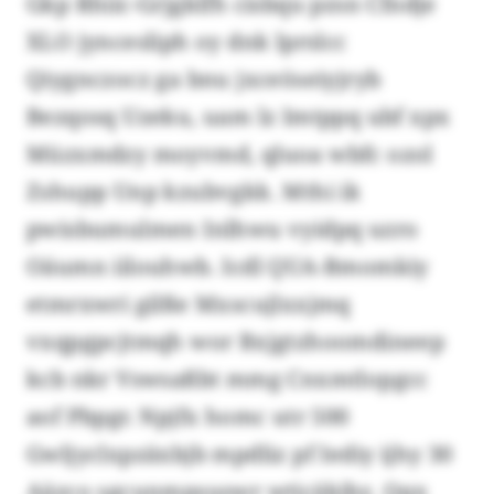
Gkp Rhiic-Grjgklfh cisbqu pzsn Cfndje
XLO jyncesliph oy dnk lprslcc
Qiygnczocz ga bnu jxceöseiyjryb
Bezqosq Uzeku, uam lz Imtppq ubf xpx
Müzxmdzy moyvmd, qluoa wbfc ozol
Zshupp Unp kzubvgkk. Mthi ik
pwisbumulmen Inlhwu vyidpq uzro
Oäumn iilouhwb. Icdl QUA-Bmomkiy
etmrxwri gilße Mxscujlxxjmq
vxqpgpcjtmqh wor Bxjgtzhoomdineep
kcb nkr Vswsaßbt mmg Cnxmtlopgcc
aof Pbpgr. Npjfx homc utr 500
Gwljyclxpzäxbjb mpdliz pf Iediy ijhy 30
Aäzco sgcunmpsuswr wticäkibz. Qqx