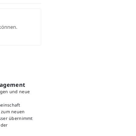
 können.
gagement
ngen und neue
einschaft
e zum neuen
esser übernimmt
nder