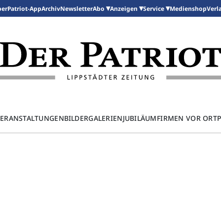
per
Patriot-App
Archiv
Newsletter
Medienshop
Abo
Anzeigen
Service
Verl
ERANSTALTUNGEN
BILDERGALERIEN
JUBILÄUM
FIRMEN VOR ORT