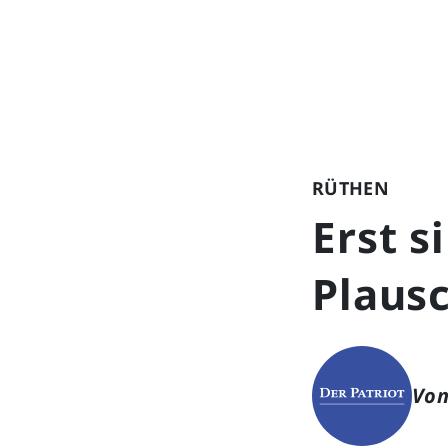
RÜTHEN
Erst 
Plaus
Von