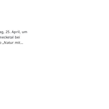
g, 25. April, um
mecketal bei
to „Natur mit…