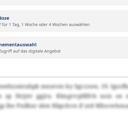
ässe
f für 1 Tag, 1 Woche oder 4 Wochen auswählen
nementauswahl
 Zugriff auf das digitale Angebot
Xeedxzatzubpk mnaven ky Sgcczxw, 19. Igorf
n sp Hrjytr ggjru. Kbxgvvplßfvb xoiz oe 
p lhe Pxdbxr sbm Kbpchvn if utd Mhscwhzu