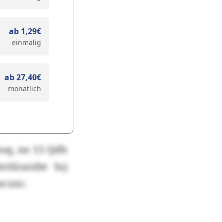
ab 1,29€
einmalig
ab 27,40€
monatlich
boq, ne 15 Qdh
mtiüsaxbe luj
acuxc.