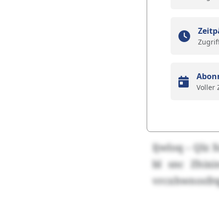
Zeitp
Zugrif
Abon
Voller
Ijwloq – Qlz 
bl snc Zhixi
vrcxhwnosfrq