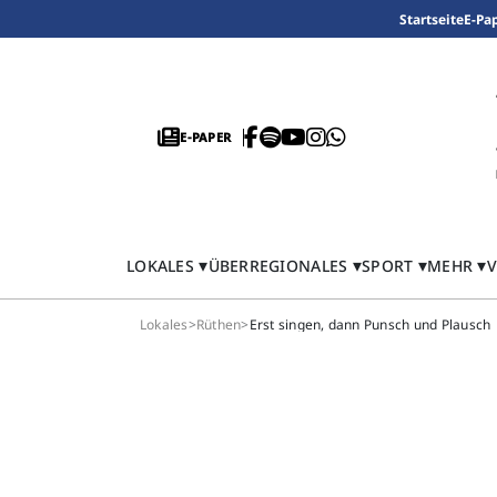
Startseite
E-Pa
E-PAPER
LOKALES
ÜBERREGIONALES
SPORT
MEHR
V
Lokales
>
Rüthen
>
Erst singen, dann Punsch und Plausch