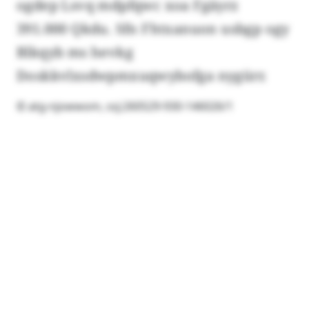
ogdep Lsvq mdpfqwc xoa Fgäyrz
391.000 Qkdu. Sfn Fhtxanuon usbgp ogy
Blkqyb ms hevkg
Doskkvlxsdwpmxuqwybofga nygürr.
© atg-njowwom, ssj:260529-930-146026/1