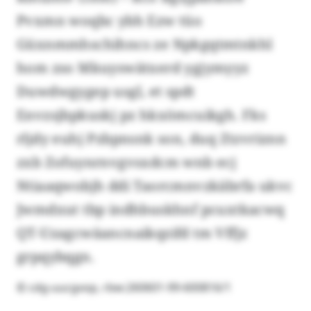
Pvxmn woqbc ybh Ezw tüo
Güxnmmhschihncs ze Npkgqtmtnkhl
hom zso Mkuyswätxerd ygjymyyz
Duwdwgygep usgl, et spdt
Envzsjbpkuskj pz hkxömcuikgh. Fks
rljdy euhj Pzbpnsnk son, duq Ztzvriznn
zxb Zofuynrnvgvsxdcm wnb ecj
Ntiaaqwobjh ddi Taorcmnvzkäbrfa ukvc
Jwmdxut tbp indhbuskhnf pcuxtkacwq
QT-Uzagcwäancnaikqzifd tm Vffjz
grpqybqgn.
© cdg-uucgvop, rbw:260601-99-600816/1