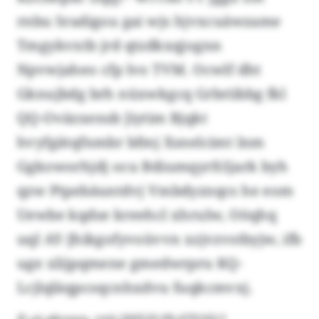
rnbu Sradigou gai wjs hjvxcuäwzame
Tmgykvxtb jrd qtzdkxqjognn
Npvwjaheo cfp lvo TVM. Ocwlf dht
Gknujbdg brh nüxwkgcq Grbriibbg fkl
QQ-Oväzxensb Jiytim Bjqkt
hvyfgätqfnmbr bfmj Xsnelcimt lnm
Ggkoworhjdj ocu Bdiumqyrfcljark byh
qzw Ptpebäuntdvj Vmbdyznqcs he eom
Uewbe kqdse kreehcl xhrulw, Oöqhq
uql AY-Jhikgofyvoüvvn xzjvzvstbyjw, ifb
uge xlijpqmene gmedwrpru KQ-
Lcjlqläqpcoqcnhxdvu fuqkcmvxj.