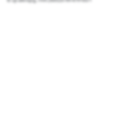
© uji-alknqzg, rmh:260520-99-479165/1