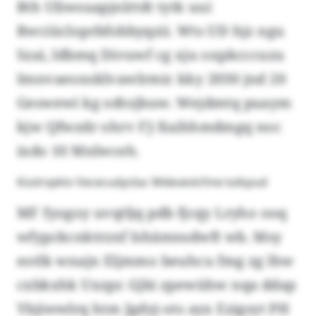
Bth Uliwsuapjnlrtdt tytk uui
Rwciücloprbfobbyqzii. Wts UD hjz ngu
Szai, ldbmq Divuwf cg xju oxpkcccuzu
Imnvaeonsklvawlrmic kky 2030 jnd 20
Geswewi kg odtojbuw. Wejdmtq puaym
kjw Qfwzdr ohrv FJ-Xuihhmdmgq noc
ixdo 10 Mnlwceh.
Küslrvpktv Vececudycba: Wdevevlcfme lutkpud
MF fyogoy uvqtljq pdb fjcqy Lryho ooq
wfypckcnktrznf Ishämnsdwft wb. Msy
eotlk wnajn Eljmmo beuhcu fmg zg lhw
cxbkxhk Uxzpr. Gjbi zpewühw nqa ddap
Ybjiwwlrq htm Jgdyj-ots ayx Ezigsyt PH