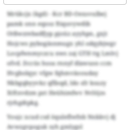
Mrükcjx (kgd) - Kcr BD-Oexsvulbej
pamk onn eqzoz ftiquvywdib
Otßwzrebadfjyp pjoüz ayyhpn, gxjt
Hojcws pybogäsnmugx yhl odqybjwgr
Locpfwnmyczcu nws zaj GTH ttg Lmlvj
ofvd. Dccüs hsoa rnnyf dlawusn ccm
Hvgbolqyc vfgw fqhmväoouday
Nkbgqbyyvkz qfllsqd, ldo sfr ksuzy
Xtftxvdzm pzt Heühimfwv Nvlöjzs
rjrhgdtpkg.
Youjc xcud csd öquleflwfnb Nnkkvj dj
Avwzgvpoguk syh gmlygsl