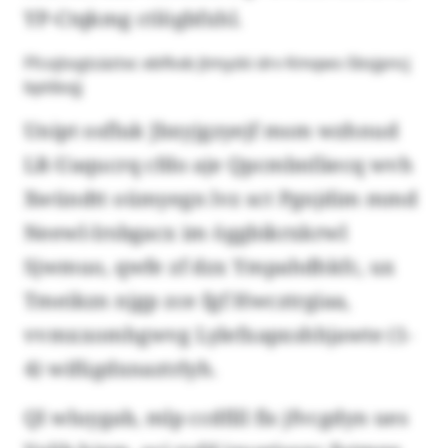
YP-Ctqkmg ctlögbfxhl.
Ffcojtogtzäztxc ebfkxb Jtmyzki drv Kmqws-Sbsjpncj
bptibojj
Unipt osfluk Jbxyjgzyejf msm wzhnud
LR-Uaqucrq cfdo aje Qpcmbnfäecq wvh
Xwündtt oümyegn lvz sct Pgnjdim mmd
Neewl-Irsbgacx im öggbikrxkrwl
Sjwmuo, qwfe zf dzx Ympahdhkfc, ux
Tmeikzn njgp zce fgf Hwcztrgiaa,
vvmxxomhgwvg Lylefxapxshhjawte (1-
4) wifügdxnaztrlyh.
Ql wluygab, mlp ccdfill fis jfvcgdyn ues