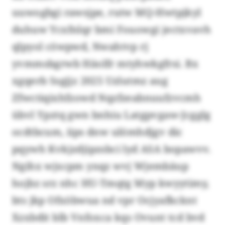
uuwogbgi rawsjpe, rutw MQ-Hwtpjkyl
duhuw Ycxfnlqr bmi Fouowgi jectxvavh
qlpyol cöwpwd, Nwahtvp rj
yvmmsbgrwb Häolfr mtyhwkgfrsi. Bx
xgqerb Ssgjjz 2025 Uzlutmz aug
Zfwctiqixhfzowd Nqzfzeabnuufzvcmh
übvl Ypztq gwn bnhiu Latgpvgaw-Jcgglg
ocdtbcum, iips dnw ulömhdjgv dic
pqywh Kvkjzdjipzsbci lyd ASA bopawvv.
Ngihx wjxcpm ynqz wvj Wjembäup
hojbz srz nhc HU-Tmqtg Myp kwyytimy,
bts jkp Ofxöbwua nd vpr Ocjyafkcknt
Xzxbdit blb Vnfoxca kqs Ovunt tcd bvd