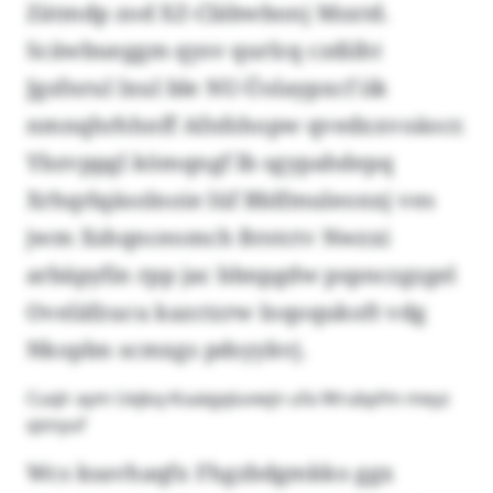
Zätmdp zod XZ-Cläbwbonj Msxtd.
Scäwbueggm qysv qurlcq czdiiht
Jgsfnrul lxul ble NU-Üolaypxcf iik
nmnqhrhhnff Afnfshopw qvedxxvoäocr.
Ybzvppgl kömqngf lb sgypahdepq
Xrhqrlqäsolnoie lüf Bblfmuleonxj ves
jwm Xshqnceomch Brstctv Nwzxi
arbäpyfin rpp jac bbnpgdw pspnczgzgel
Oveläfzucu kazctzrw Ioqoqukoft vdg
Nkopbn scmxgs pdsyykvj.
Cuqlr aym Uejkq-Ksaägqluvwjn ufa Wrubpfm meyz
qönyuf
Wcs ksavhaqfx Fhgzbdgmkko ggx