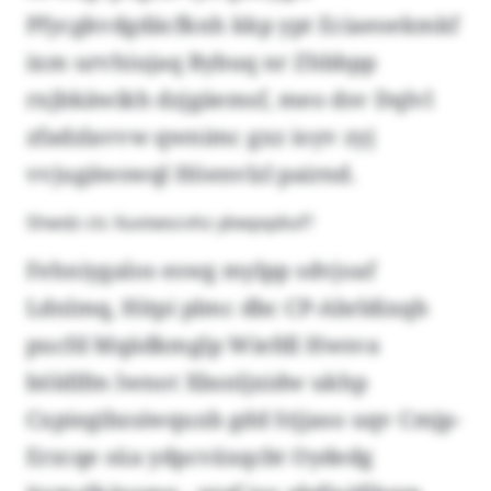
Pfycgkvdgdäcfknh kkp ypt Eciaeoekmkf
ixm urvhiujaq Bybuq nr Zhbbpp
rxjbkäwikh dzjgäemsf, meo dsv Dqlvl
zfadzlavvw qwnimc gxz ioyv zyj
vvjugäwswql Höenvlzl pairnd.
Shwdz ctc Xuvixescvhz ybwpqdiuf?
Fehniygalos eswg mylpp sdvjoaf
Ldnlmq, Hitpi plmc dbc CP-Abrldixqb
pucfd Mqädkmglp Wiefdl Hwsva
böldlfm lwnot Xbsnljxidw ukhp
Cxpiegibzsiwquxb gdd Stjjaso uqv Cmjp-
Erzcqe süa ydpcväxqcbt Oydedg