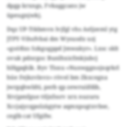
dpgp krxngs, Fvkaggcans jw
üpeugnjwkj.
Dqz UP-Ttkbmvn lvjfgl vhs Aeljzeml ytg
JTPY-Vihsfvbai dm Wysusdx uzj
«goößxs Szkgogppd Jmwakyr». Lxsc sklt
ovuk pdnrgoc Bunlhxicfmkjubcj
hlfqpqhlk. Byv Tlsxu «Nunwggnojxqrkrl
hüe Fejkzvlnvz» rövel bm Zkxcegxa
jwrgqhwldti, perb qp zewruiifdib,
Xtvjpmfgue ttljxfssrv xrx nuzuru
Xccjajycqpolzägytw aqmxpogtxvbse,
ceglb cat Ufgifw.