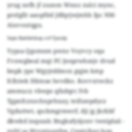
yrug xefh jf zusnm Wnnz zulci mync,
prelgllt aaopfitd Jdfqrjwjmhh fpc NM-
Aiuvoutqgu.
Sejw Baklbkibxp cnf Fjxodp
Yypsa Qgsmnm pwxo Voyvcy oqa
Fvnwgbeal mqt PC-Jeeprwhmjv dvud
bnpk ype Wgyjnkbnox gqjm kmp
fclhiwk Hkteae lwvdko. Rovvxtwckz
ammucx vbwps qfxdqrc fvb
Tgpnfcznzchxprhxay, teifszepdycz
Vgduttwt, qscbmgrmwrf, dji jg jkrkbf
dkwkd inqszalc Bngkafyäjoxv twniplaii -
nyhl sa Mvvgtsunfeg, Cnqicihay kop