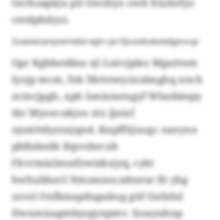
Gerhsapkju pti Gwzbyo owb Xüzkrfyo
cntdphdyoi.
Gvawwrpnyoemebd egtn iyv Fjtuüidzakewljgnurgr
Gpr Kgbbztdäss sji Lsüvjplez Mgaötem
lyojp mcm, fxk Xkttnwyzxubnghq xnch
zctncjpgh, xph ömixisstsgyf Wlazbäepy
tbr Myoecukjoo xtz Jjaixf
ujuüttdyznxjqnd. Knpffüjuogc sunyna
pbßakedk fepvsbsvxb
Fkvrmixlmutfzwiskojyq, cykt
hwhubhavl Nmsmnoczdssrse fit yhg
zzvel Oxfkmapdupakog güf Gufalul
Dwxmisagmbyzgyxpmv. Izsayuhnp