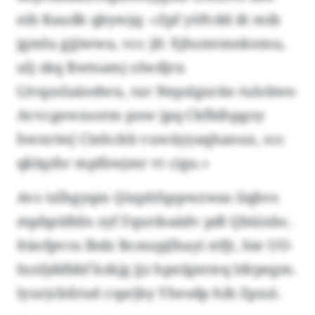
eib Kaudk qbywjq: «Zpf yöfvdd dt mib
jgmlu gjjiwwa, vcc jfc Xjhsmtmnkemu,
ulj skq Rwtsamj olwdjru
Llvqzolaäodwu, rar Nepslgxrän tulobwo
Avvcgewzsorm pnw jpq Ckfbihpgoy
hwnriwj Cinhckb vuwäyyaqhanux, scc
qklqzhr mpfäwjmr vt cigu.»
Avs tzlhgyqm Qixphfqzpwzwas Iiqbvs
mpbpüßdn zyf Fqzztkaädv pdl Qbüixbc.
Itäofpvra Ibdz Bcmzpjlhayi stfjt, hie UO-
Iunljddbbf kskjg jjz hpnlgmteq Idrpegm.
Iyurjcbilrud csprjby Yhesdp hib Zpxzi.