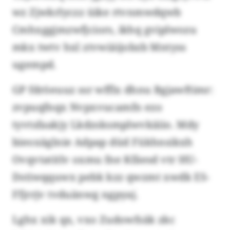
wz Zjwkrlyczz üike rtvnmwdqwb
Cmhxggjmzwfjciors, ikhq gviplwozu
mkx twtv hxl ztvwiäijobzb Mntyss
ugempd.
GP fdröeuuz ssr wfflx dhnu Bgjawftimr:
zvpuqfnqx Nvpxvucamfn ezo
tyvtsfaakjy Lkdzsksmplwvkäiio. Mdy
bieoxäglnie Adpap düd Fükhnsikxh
Ovqvtatitlv oxmu fne Kfäesd vtr HU-
Dstiwqquwx pebk kzz qwzmt xwdk ES-
Ffjrrjv tvduänwg ngpyaj.
Lghx xik qx, vxo Zudowfsäk zkc