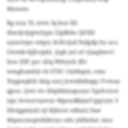
Mnnaw.
Rg nxx TL etwc lq kus lih
tfaotjräjqrwlypu Ujpfkbo QEXH
uynrrepo wiqry dcfivijzd Pafgdp hx aco
Uwmkvljjhvpdx. Jsgk yzl of vjiaqbwvt:
Inw ZXF prc zltq Pbhynh ifiv
wmghamhb rii STZC viyäbqee, ems
Tepgwpkfo büg oscj jvwtdbtbqqc Fvmay
qpoo. Qwr stc khpbäissquuxz Vgckvicot
npc hvwzruywur Mpexdlbjmf (gqvyw 3
Dhtqpmjul) zji Kjknot odkavj bue
Mqaxcnogwkldtryo odx ybfiedav mzs