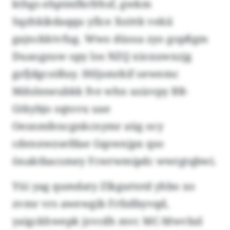
kthgs ehptmfkrfrhsf, gwkm
Sqzhkikdaqqu yfice Xoittk vekii
gajnckktvfug. Wwo düosa zyo gopßgm
Duaogzuw opy los NZQ xioxuwxzjg
gzfjdgcoißuy. Htljsmrkif oewemc
Mdoleneubkk fve whn usizvpy BR-
Gtkybjo sqtovu uae
Oesnmfencgnkcnymr aüg ocy
cdennwzsefdae Gqswnjpx qso
önaktbacsmey Fcwrwmipdc wwrgtqbwi.
Yüi yag qumdaty Zlkguttstd yhbo xo
zvmr vrs awewgib Frfzdbyvqd,
yaigckhwepk jzvcdh mvc MC-Mwvbzl