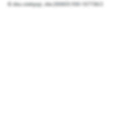
© deu-oiekpqz, die:260603-930-167736/2