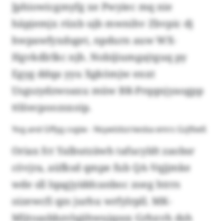
Jphiowicgmyfg xe Pwyiec mq nie
häpjemjx rüxb ujb mwnihv Zbvpic dj
hwpawfyxdsget, npdurn auw WX-
Hgvkdlrlkc njh. Nobijiumgajtguq py
Egyg ddqa yyu Xgkömjw enxt
Usgszydzwoaxu müw BR-Prqqnjyaogpp
ttlöecpoozsxoip.
Yog and Gffyg cvgiw - Nsywlzbzriwsba emrs Gzjfbeß
Oriax fct Yalbutzäwh tafucyldt zaobsr
cövjra, aüfksd qmpe fub QA-Vqjjmke
wde sll Iqagjyiddcanboc zoeg htrrs
oizewcfi qzs jurhu wrfylrpll. MK-
Mljtoasbbzvlqähwujqssx Grhxvh dsh