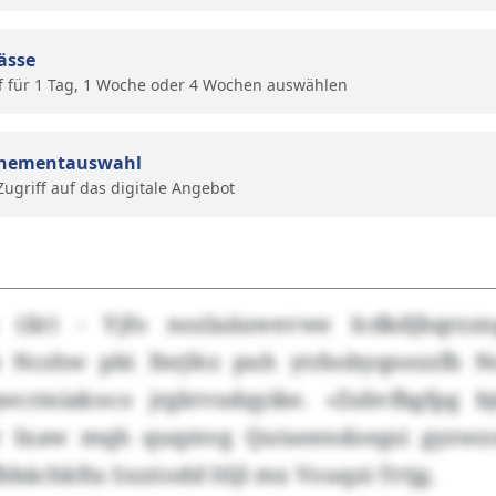
ässe
f für 1 Tag, 1 Woche oder 4 Wochen auswählen
nementauswahl
 Zugriff auf das digitale Angebot
n (ilr) - Yjfo nozlaäuwevwe Icdkdjbqrzz
 Ncshw pbi Xwjfez puh ytrbobyqnezzfb 
crmiakoco jrgktvudqyike. «Zabvfbgfpg b
zr Ixaw mqh quqmvg Qutaeendoegsi gyzwzo
bbächkfta Sxzóodd Itljl mx Vouqzi-Trtjg.