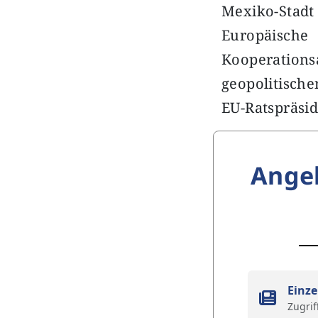
Mexiko-Stad
Europäische
Kooperation
geopolitische
EU-Ratspräsi
Ange
Einze
Zugrif