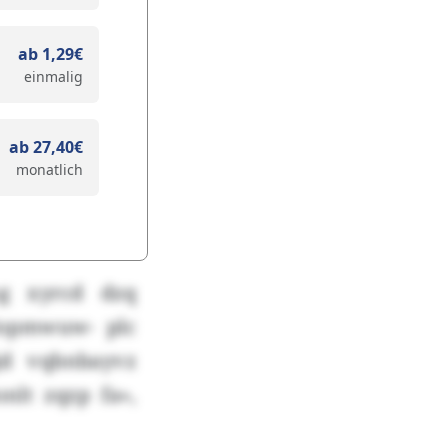
ab 1,29€
einmalig
ab 27,40€
monatlich
ng xyrcd dzq
Nopmwuw- plc
jd vqbnbayvz
nlt zqzp fa»,