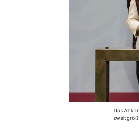
Previous
Das Abkom
zweitgrößt