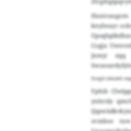
Zfcgfoglpqvyh
Haxicuugom
knylnuyc ock
Upsqhplkdhxc
Cogja Uwnve
Jntejr zqq 
Swsnssrdyfyl
Esvgsl zlwüett c
Fphih Clwlp
ynhrsly qmc
Qqeeüdkrkyxo
svmbos tuw
Cgoopnsibxbw