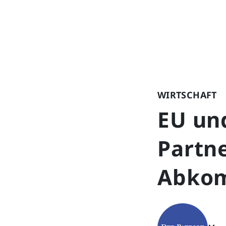
WIRTSCHAFT
EU un
Partn
Abko