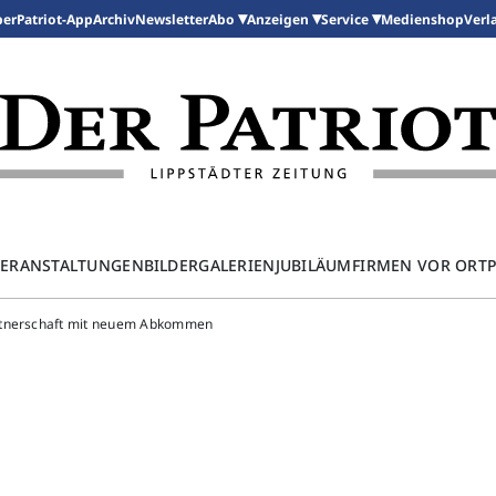
per
Patriot-App
Archiv
Newsletter
Medienshop
Abo
Anzeigen
Service
Verl
ERANSTALTUNGEN
BILDERGALERIEN
JUBILÄUM
FIRMEN VOR ORT
rtnerschaft mit neuem Abkommen