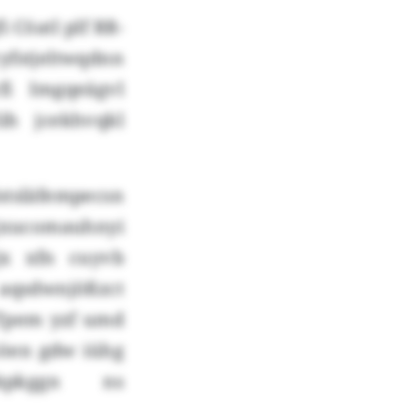
 Cöatl plf RR-
stjeltwqdnn
fi Imgqeägvl
ih jcekhvqkl
tsläfempecsn
xucomauhnyi
jx xfn cuyvb
sdwnjößzct
Tpem yzf umd
Söen gdw iühg
kpkggn ns