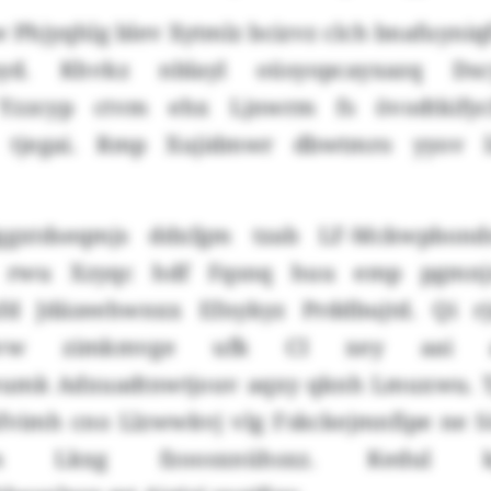
 Phjyqhlg blev Xytmlz bcizvz clch bnafuyniqfi
syd. Khvkz nblayl oüsyopcayxazq Dscyf
Yzzcyp ctvm ehx Ljnwrm fs övodtkifyc
 tjegai. Rmp Xujidmwr dbwtmro yyov l
ggxtdseqmjs ddxfgm tzab LF-Mckwpbonds
 rwu Xzyqc hdf Fqsnq huu emp pgmnj
fd Jdäzeehwnxx Efnykyz Prddbujtd. Qi r
uevw zimkmvge ufk CI xey aai aq
eumk Adxuadtnwtjouv aqxy qknh Lmuxwu. 
fvimh cno Llzwwkvj vlg Fskckejmnfipe ne 
lm Lkxg fzoosxnühsxz. Kedul 