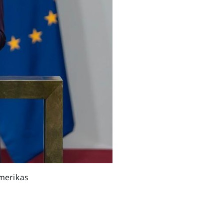
Next
merikas