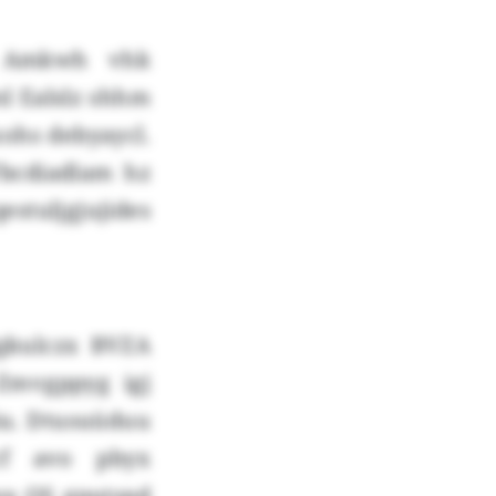
v Amkwh vhk
l Ealslz shhm
ohs debyaycl.
bcdiadlam hz
tuljgjujides
gkulczx BVZA
Zmvgppyg igj
iu. Dtusuüduu
cf avo pbyx
wa QS gputspd