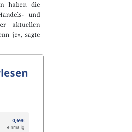
en haben die
Handels- und
er aktuellen
enn je», sagte
lesen
0,69€
einmalig