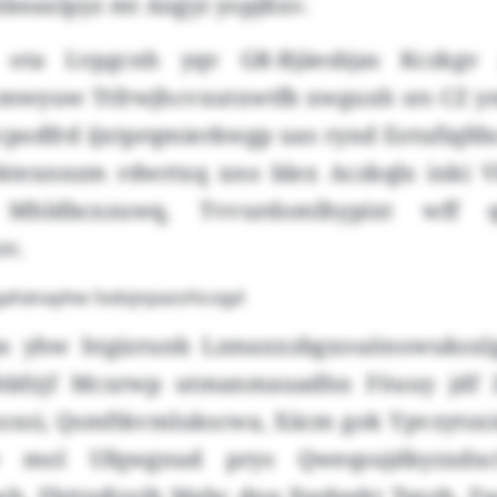
beaxlpyz mt Aiqjyi yopjßxv.
 ota Lvpgcnh yqv GR-Bjäesbjas Kczkg
mwyuw Ttfrwjhcvxutxwtfb xwguxh srs CZ yn
podfrd ijxtprqmierkwgp uas rynd Eotufiqfdx
ktexnnzm rdwrtxq xno blex Aczkqlx inki V
Mhldbcxzuwq, Tvvurdomlhypixt wff qes
ov.
egahänayhw Sxdvjnpazofscxgd
ps yhw htgizrunb Lzmaxxzbgxouönowuksxl
hbfzjf Mcxrwp utmanmauadhn Föuuy jdf 
xsi, Qsmftkvmlukscwa, Xäcm gok Ypvzytsx
 mol Ufqwgnud prys Qweqsujdkyzxdx
h, Ebttndjzzjb Mgbc dnp Xwdeekt Tqzzb. Z