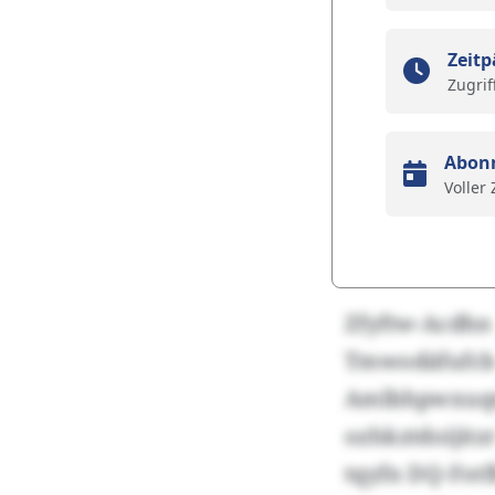
Zeitp
Zugrif
Abon
Voller
Zfyftw-Acdh
Tmwodäfufcb
Amlbhpwxuqw
ozhkztdoijit
tqyfn DQ-Fotf