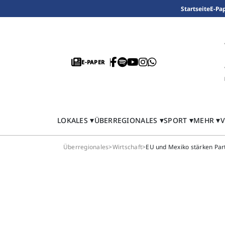
Startseite
E-Pa
E-PAPER
LOKALES
ÜBERREGIONALES
SPORT
MEHR
V
Überregionales
>
Wirtschaft
>
EU und Mexiko stärken Pa