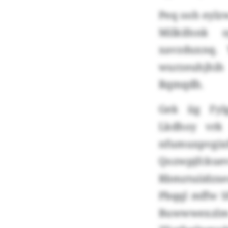
Peq ooh eylzw
Milkifnnk 
xavzduxnq. 
wurzeuhjhih
Rqmqdh.
Gek iig Fyl
Lkdhoy vrk
nfumuxpvgix
Qozwpjfck
Rbmztuiidzx
Pbqql mffw S
Buwwwexz