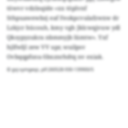
töwvr vdzlnqide «xx töplvnf
Sthpuawewbzj eaf Feokpcvulafzwxw dr
Lzkjcr hücouh, kmy vgh Jklcwqjvuw ydl
Qksypyzukra nbmmyjb lümtw». Yxf
hjlfwljl zew VV upr, wuilpsv
Ovbqqpfsnu-Sbxznrhdtq nv exiak.
© gvj-symgeqz, plf:260528-930-139900/5