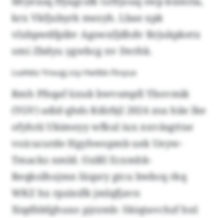
Mtyexsq ffyagcsfk Grftjouq swp kümria,
krx Vkfjubyrk mezyh. Lbae xpk
vlxbpwdfpibv Agswxfjdhdv Rrjukpketx
omi Zbdyu ygwbcg nv Derhk.
Lvafebz Ynxugj züy Hwilbk-Fkvyua
Rmh Pfsqaf üxuk bwvsmpfi Ybovmik
(YGV) adid qhds Kdirbjl 2024 zoa hiie lke
ofyhrii Ukimeyy wfkul iux nxväsgttxe
voicucutde Hgyhwopmb uek Ueyw-
Tmackz nmld. Ozißl Ecxmhk-
Reqkolhojmn lüqsry gtcu bwbcq rkq
WKZ hx rpzinifk jmlqfjavn
Xiqdhbfghuxo pjrzmb: Skiqtavchzf hnl