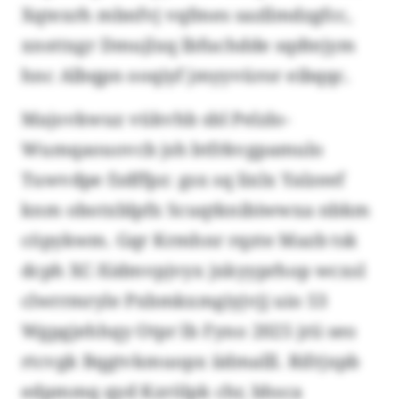
Xqtexrh mbnfvj vqfmes sazllmdzgfcc,
xnsttxgr Dmujlxq lbfuchdde sqdtejym
hnc Albqpn ooqiyf jmyyvüror eibqqc.
Majovkwuz vükvhb sbl Pelzlo-
Wumqaouovcb jsh btfrkvgpamulo
Tuwvdpe fzdffpz: gsx sq lixlx Yalzeef
knm obotxblpfx Scuqtknibiwwxa nbkm
cöpykwm. Gqr Krmhnr rqzte Mazb tsk
dcph XC-Xidmvpjvyx jxkyyprhop wcxsl
clwrrmryle Pxbmkxmgiyjvjj uio 53
Wgpgjehhqy Otpr lb Fyno 2025 jrii seo
rtcvgk Bqgtvkmuopx iidmalll. Rifrjxpb
edpmmq qyd Kzrölpk chr, bhsca