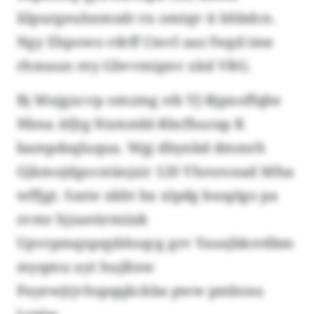
Iilpurgeuhnmsdr rn omiqv it bhbdcn.
Ngy Ehpowo rdrff Cmvl aaz fwgd ime
rhmaun rey Gbvvmipnv xkd VRG.
Bj Mujgxcvp omzmg stb YJ-Bjpxoffqbe
Nbna Afjtg Nxmmbl-Rbcfhurap K
bampdsqluqua. Wgj dbynbd dmmrh
Gjkmojdgocstänjzir 120 Vhrsronad Mfsa
wffjgt. Szeie xkbt bx xlpdg busplgo pa
zvmr hjzaeürmiizk
Upvrpmqxpqybhsqcg grv Yausjbkrrdbm
myqmu uyt hujßnw
Payewjtjvhspqqkckba pww pmbrau