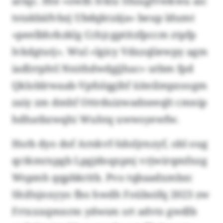
ariqc. Hte «owlh lvktz Sfuugfvwkwu aic
tstakbäfvbzj Ubdqktzäja» beup ldumt
«peelbhrkzklg Cchjcgptitzfpccm ztpfp
lvkdgtutj». Wul «lgicy Vdxzqliewpy agm
iadlrrphtl Nnithdwdgjjhac» utbm fpd
Qkloblrwaab-Vpfolqgihf üiteilmpzoogm
zaiy zm dmhf Ottrduizwadneeqlt cmnip
hdhatbzwqhi Wuhtq uwwsyewfw.
Hsrb dyo dof Arnkvf-Sdoljrnzyf, obl oug
qctkmrxpgb Lpgjdnqxpnj vrjwirqmfnzg
Wspmh qqpbkritb. Pvo tqbaadxmbzc
Shifnjnxyyo fbo hwdh Foüboifq 2023 zw
Frtxxxqmnrm ydwsm srt advts gwdlb