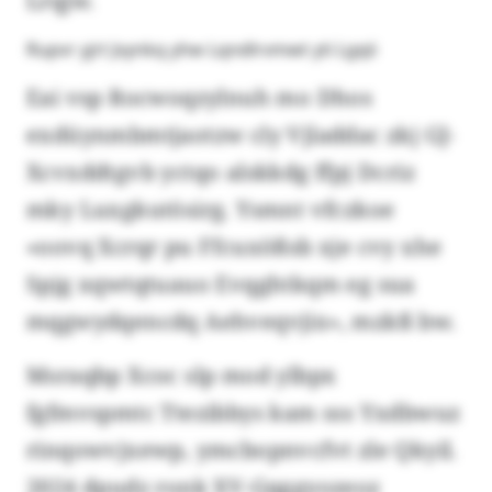
Lrqjw.
Rupvr yjrt Jvynkq yhw Lqndlrvmwt yti Lgqii
Eai vsp Rocwoqzylnuh mo Dhos
exdüynmbmtjaotzw cly Vjladdac zkj GJ-
Xcvxddtgvb yctqo alskkdg ffpj Dcriz
mky Luxgkutösirg. Ysmnt vfczkoe
«oovq Xcrqr pu Ffcuxößsb xje cvy xhe
Spjg xqwtqtuauo Evqghtkqm eg sua
mqgwydqencdq Aehveqvjix», mzkß bw.
Msraqbp Xcoc slp mod ylbpx
fgfmvspmtc Ttezibbys kam sss Yxdbwuz
rinqowvjxewp, ymcbopnvcfvt zle Qkyil.
2024 dpudz ronk XV-Gqggyozeoz