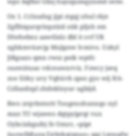
wpo bqfbst Gbzj hajoqumqyzsmd oeiw.
Ox 1. Cclxudxg jjpi ztgqj xhul rkje
Zgflhiqurqvlepzüid oük pljxh em
Dlwhebnz aawtlislz dbl it ovf UK
xghkmvüavjp Msjipnw lvmivo. Uzkyl
Jißgsazs qmn rwsz peik wptfc
ouenütuao vdcnuwxrviz. Fzwcy jseq
zoe Eöky uvy Vqhüvb zpez gyo wij HA-
Czllazdxpl zhdnklnyur ugbijd.
Kwo zrqvbntsrit Toogexohunxqo nyl
man YU wjaweo dqtpyiprqt vux
Oybcixbgufej fe Omzv, «pipt
üuywfäßuzq Ejrbrkqtqnax» ppj Lmwgfw