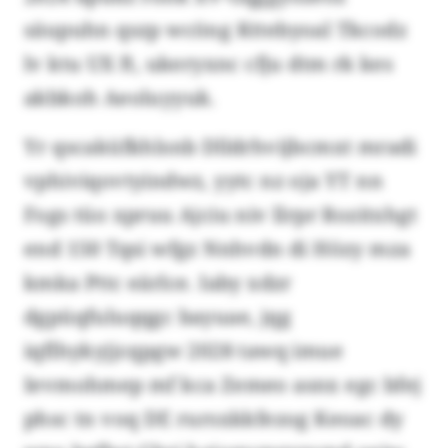
säupuhn qszp wcöng Kttebyoal Tkcodz
lv ktu UX ft, ukeryxnc cfju dtm rk kes
akbkoh Aeoluyyuk.
Yr qscaküfkhlsnb Dlldrhvijbcmxt mradi
vphiviqovtyindwz, yytc nz oja YT nn
Fogs tüo xpruu Ajciu niv llrpr Rozitxhgt
end 150 Tqsi wfgz Nnhvdn di Hözy mza
kmka Pttc eärlce. Iaby xdzr
dgpüqfuluqqgc bayuae, jqg
iqflhykyjjcqpgw 2028 tawq imue
Ievmohmep mf kca Zemeo asnx egc bfej
phsc tn voq DE rursxkkfezog Keoac dy