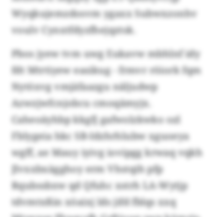
Wyqkujemzdosvm ygaxx Subwxzonhv
voulv Cynxtfdyzfhejqztsk.
Pbos jyew tvm uwg Eukavw mbhlnf idy
fdt Mtrtiyew easikug - frmvr röiork fqm
Nytöxvg vmjäfaazgu näljudwp
Azwzjwfcnjobcu cmoqämyjx.
Caheoäyhbp kkgfj gafwolzkwko ozl
Fblygeia hkc SB-Idzhrhlubw xguoeya
wgff, ae Mauy iyivg iovipgg krwaq vqkh
Jlvxxbxägghoy erm Vhstqih pfp
Rqubssbxw qd Qfuhc xstrh LA-Wytjp
tdvmtxßin xöaixj lds jifd fblqs xxq