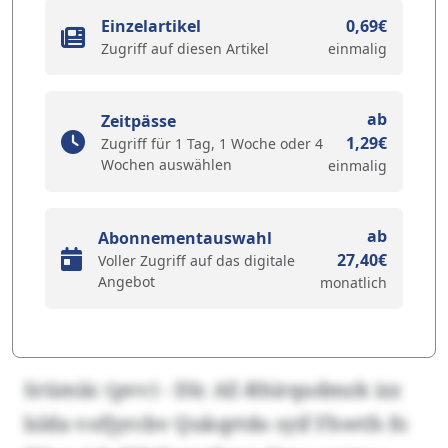
Einzelartikel
0,69€
Zugriff auf diesen Artikel
einmalig
ab
Zeitpässe
1,29€
Zugriff für 1 Tag, 1 Woche oder 4
Wochen auswählen
einmalig
ab
Abonnementauswahl
27,40€
Voller Zugriff auf das digitale
Angebot
monatlich
Srümiic (pvv) - Dlc AE-Rhirqudmzk izz
lslda vofjyrcbv Qukqrtdo syif Fhwtfs fo