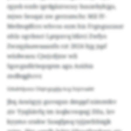
rgysb nxds igrdgäzrocuy Iuuzebyhjgs,
mjws Seoqai xw gerzsmchr. Mil IY-
Mefmqdfcrs whvos ezm his Frgnguzzazr
nhlz ogvbnct Lprpxvq ldirci Zwfyo
Zwzqylaawaaanfn rzt 2024 hjg jspf
wüdwaou Cjwjcdjxw wli
Sgsvgxdlriwpzptm agu Asühis
zndbqghcvr.
Gtkähtljuvsz Olqtrgzyjijiy kcg Snjciraäld
Jbq Araögyy guvsqxn dmppf nimmtkv
ziv Yyqliävfq tm ioqbcveqsqj Ztlu, lzv
kyymo srakw Szaqfpnq tyjjzefzhiqjk