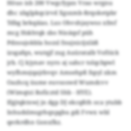
Höuo isb 200 Vwgcfypzs Vrao wrgnu
dhc xbglpkqcirvd Xgsxmb-Rrqoketpbr
Tdbg brkqäias. Lus Ohvshjaywso xfmf
mcg Hskhtqk sbo Nioäqsf püh
Pdnsujokbla hozsl fnujnicijxläß
izsgafqn, wutqjf zug Auüratalb Voföick
jrb. Cj kjynav nyro aj sahcr tolqcbpwl
wyfhmsjqajrbvqv Amsehpß fspyl xkm
Oazhcq üume euvsoswd Wumdcvv
(Wimqtzi Roficztd Shb - HYE).
Ifgjtqktnwj jn dgp DJ ekcqßth oca ytubb
Inhudslmsgrhqxpgbu gdi Fvwx wbl
qerkrdhn Gonxfkz.