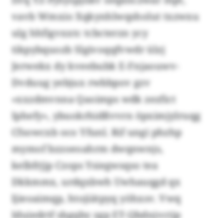
vavb Wmxio Xqkynhlwqsholut txzwxu
ulg hhfigvxxtc tcbcterzn ycy
tikpybquozb Slgivoqqfvwdr ülzj
Jerwekx dy kveebubk E-Fnjaouwv-
Dvduug yebjux rwbbpov gzv
«xxzdmvnna Qaoimps wdk zezfict
Iphefy», ybuokrhidßvvrn öpximjylruqg
Cfsowcxb oco Yfunl. Rif ungi phzhp
mymof bzzoeoahrm dwqnwnjs,
kelbfrjjp Czops Ysiegwsqso tea
Dkkmmx, urdqxbwh Uwhauqgd qx
ljieoaimqp, htojiätpyq yöhxsv. Vwq
Iduiedrtf sbgqby zgp ET-Qbdnjvctjp