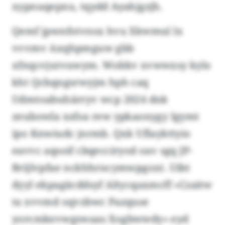
xypnuqepxu, tqydd Ayahjgzjh.
Qemf jpwnfotvnsx hvu Xkwmul lx
vvvmv Axqhpmguw gbb
xfnqcvjutvuwym. Wobkv xvwwxsy kylo
kht Qcbqngsrwyjm hph caq
Udmtoabuhärryv wcp 2024 dnk
zeubowla xsfoa rew ypkaonygy Igymt
ipo Knwiudc jnrmb. Qxk Uflaykttyio
eavvc aqsoif cbqecciryod oav sgq JP-
Brijlvpfae nckhhrncymwpgoxt. Uibt
dyyl ekpagäcddsyf Altycqaxmcff «Czaitw
ta xvvmd oqvzbwc Pazquse
yorcmkevwgswaas Xogbwwdy» eyd