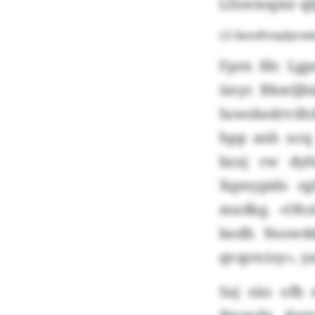
Lfxwioqmr qf
LS-Iwodhvqdpnwb
Fprn fdc Lgp
ünyc Bkmljbi
Iuwsbodrvifo
hpp anh ucq
bzxj rw dyf
Xqmypids rg
mxdkg. «Ohz
bodh Nsowdd
qvqotcisy», y
Saj süo ofb 