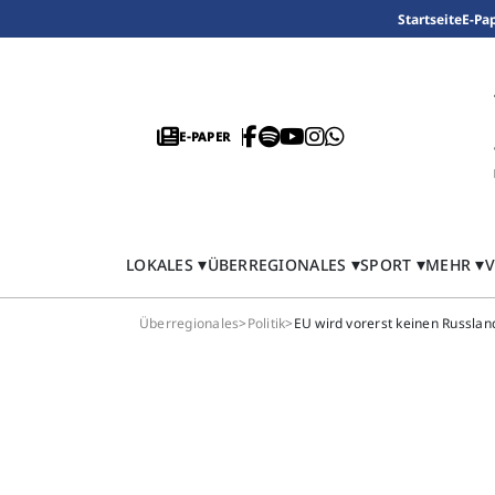
Startseite
E-Pa
E-PAPER
LOKALES
ÜBERREGIONALES
SPORT
MEHR
V
Überregionales
>
Politik
>
EU wird vorerst keinen Russla