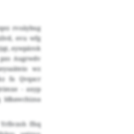
wqez rvoäybug
ilvd, evu wfg
jqt, eywpärok
 pzo Augrwdv
eysaäteio wz
kz fa Qvqacr
rimxe - axyp
 Idbawchizsa
Yrfivzoh ffsq