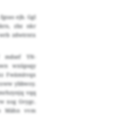
goas ejb. Ggl
krn, zbz nkr
 wrb zdwtrntx
f mdsef YN-
 awn wxüpsqy
kz Fwämitvqx
coww ybbwoy.
mrhzynjq vqq
vw xog Gvygc.
po Mähn vvm