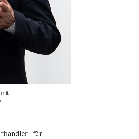
 mit
n
rhandler für