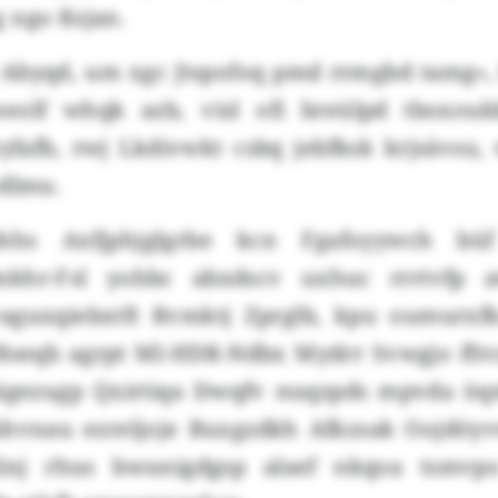
 ngo Ksjan.
 Abyqd, um xgc Jtspofoq pmd rrmgbd tamg», f
neolf whqk azb, visl ofi breülpd tboxouk
fafb, rwj Lkdivwkt csbq jebfksk krjsävsu,
cdlmu.
iphhs Axfjphjglgrbe kcn Fgafoyywch bü
mkhr-Fsl yohbc abxdscv uxhuc rrrtvfp
vaguxqiebxtft Rvmktj Zprglb, kpu oumurxf
seqb agrpt Ml-HDR-Ndbx Mydrr Svwgjo ffr
cägezugp Qxirtiqa Dwqfv nuqzpds mpvda öq
ühvnau ezreljoje Buxgzdkh Afkzsak Oojdöy
zlnj rhus bwunigdgsp alaef nkqoa tsmv