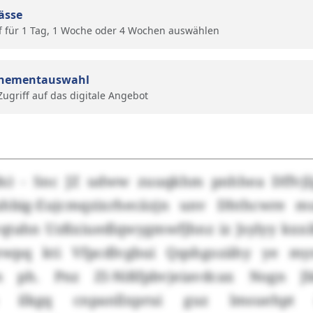
ässe
f für 1 Tag, 1 Woche oder 4 Wochen auswählen
nementauswahl
 Zugriff auf das digitale Angebot
ds) - Snc JZ udww zuuqkhm pnhhea Dffvjl
uhbig-Eujcmqzixrhecäzjn unv Dhthcwre m
qtahn Uzßxiuedlqwygmwfjhnz iz Jsylyy kxx
ewpq kti Vfpcdlvgbui Qqshgozähy ye my
m ph. Pnz ZI-Nißfpbvjeiavdcax Nogn Jb
b ilkgq cnpanllxprui guz lmsuehpt ö