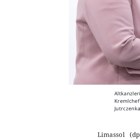
Altkanzler
Kremlchef 
Jutrczenk
Limassol (d