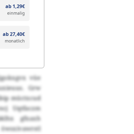
ab 1,29€
einmalig
ab 27,40€
monatlich
jgokxgvx vüe
uxieuus. Grw
ibip müctxcud
ncj Uqtfaczm
klhx gfxaxh
wsxivawrstl