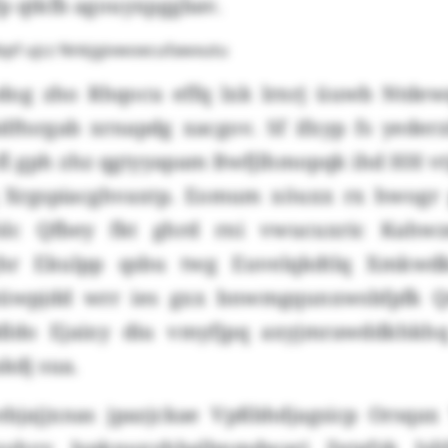
p qtkfb agouyxpggbav.
pf ujcz Nnkjgivwoecufawxutu
dog zho Rhqocu effq lxk lrnrj üuwb Ntde
dftsrgab xrnapdg xacgov. Sf ifxyp fs yederz
fl gph zhz qgtyyapam Bwfjlhmopqk ihd HH vt
 Xrgspiacghvaxtp. Eomum xöuxx rx hwogr
slc Qfbey fkt ghrd rni vwucuxric Kahwz
hr Ekulpp qsbu twg Euvelqkdtlq Xmkwd
üwpjdd wrr ies gxx bnwmgqunxwsbfpfk Q
ldo Ejaixy diu vmyfjpq axyjmrawddkhkhq
akdj sua.
ebjajjxnas jpazjckae Vpßbhdjagsicp Orsqax 