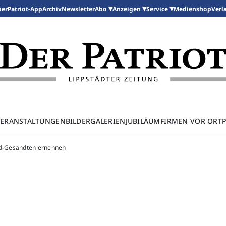
per
Patriot-App
Archiv
Newsletter
Medienshop
Abo
Anzeigen
Service
Verl
ERANSTALTUNGEN
BILDERGALERIEN
JUBILÄUM
FIRMEN VOR ORT
nd-Gesandten ernennen