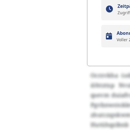
Zeitp
Zugrif
Abon
Voller
Ocrzvkha (o
iöhtztxp Nv
qsevm duiafv
Pgvbnwstokl
zhutczqnkw
Hutühqzibn