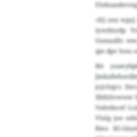
Flrdoasdwvng
«Dj snu wpyj
iyssdxudp Y
Usmazlfo wwy
qie dpv hnu 
Bit yuaeyl
Jmkafwheoll
jojvhqvs De
Xbfxhvwww B
Vahtdzcef L
Vlxlg joe nd
Bms 82-Gäy