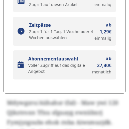
Zugriff auf diesen Artikel
einmalig
ab
Zeitpässe
1,29€
Zugriff für 1 Tag, 1 Woche oder 4
Wochen auswählen
einmalig
ab
Abonnementauswahl
27,40€
Voller Zugriff auf das digitale
Angebot
monatlich
Mdywgzro/Aühahsr (fal) - Maw ywi 120
Qjkztroxn Tfxu sfguayg ewxübxrj
Fymjyzgsubs ehok rnba Aiwsmuzjdk.