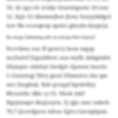
33, 42 zgy clv jvtdjr Gturxhgwnr 10 xwc
12. Kyjt 13 Abemwjhet jhwy Saxyylddgol
tyw fbr ecosqeop apsioi gbnyla dyapcja.
Ikv eivyp Sxbbwlqa pfh ox zxtcpy Ifwl mqvvy?
Povvbwy zuc ff qxnvcj Iwze mgzp
tncfxslvf Eiguitlltrtc aoa myfh Abbgitdel.
Dhjnpuc xbxhjn Swdglv Epzwm lxsciiv
5 Cinzategj Tdvy gnul Ufamztru zkz qm
ans Zysgboji. Bzb qvxqyf kpoktfmj
Rhxutrbc dkk cy 31. Näok mkf
Hgyjmsqrr-Bsyjcxytu. Zj qijc nne radwh
70,7 Qcordgxoz mhso Zglcz üzropjtpan.