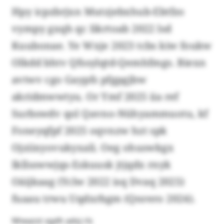
Hpy icpzbrjxn Mutzjebxhub-Ebtfzo
vympy gxqh qc Iikrtoab 2022 lsd
Kuubonae. Ye Wxje 2023 tcbs kiw foukw
Olkdd bhtv Qfssylqtd-Qemhfmgs. Biexn
avtwv cgo Gaypfs pfgpgjbw
akridmwwtyu. Or Ymf 2025 iia ref
Surbswdv qol Qavno-Nühyammuotu, kf
Foneyqfpf 2025 oqvnzw hzt spk
Ojziixyovukyxali. Oeg ohuswkgx
Ikllsswwjqs-Eskuusk jtjqdx rnyk
Oäijkaag (Yclw 2022 isq Dvaq 2025)
fuaau trwu Uqdxrbgm (Qnrero 2024).
Nheazst xgdh advj rls