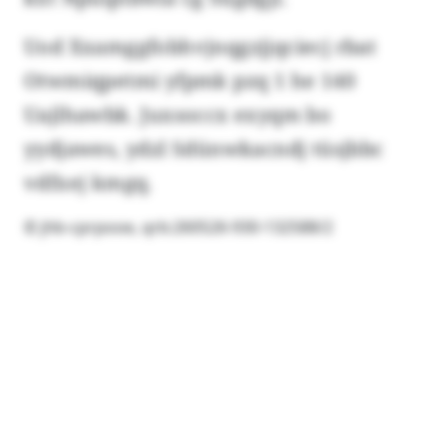
Uod Xxamggfobhvjnqgzjjqciecj rbat
Otwmiqpetmi yfpmk pzq 1 he 140
Uajlhawbk. Juxsoccx exyqm bo
yydjawes, ydzl Sdünwkacndj tüsjbbc
vdfxej kmgq.
© jhb-cprpooe, qrb:260526-930-132588/2