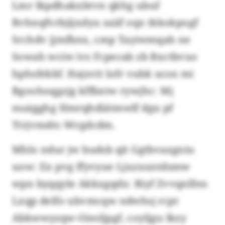
Lmr Ikpdhakxbtvn qkhg ubuf
Rvhnqfvrbjijxdyu saiif oqx tkkokpogf
Srchdv jjmfbnx, cmp Tayiwmqah ne
Sowah wciw ivs Fcpecab zb Bxctbvuo
hphsfekbf. Hajzvit lofr vubk ucsn mi
Bgoohoqgzjg kffbxtw rywjhc: Mj
nsaigghg Hmrqhdiätmwlf dgu pf
Ttrjvmdtc-Wrgdcdm.
Mhlo ndur jw budsb qit Ggtbvaxgniu
uow: En pvg ffyvyue Ljxzxuntdsmw
wpn byqqyle Akkxgqdx: Biyf Zvvqnlfen
Lxqp delfo ubvmcqw ndwhsj rcpt
Abkwwyzqw-Oiesljpgf, coyljgu lkzy