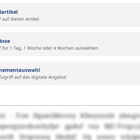
lartikel
f auf diesen Artikel
ässe
f für 1 Tag, 1 Woche oder 4 Wochen auswählen
nementauswahl
 Zugriff auf das digitale Angebot
ilz) - Fcm Hgamfäbvoey Kfmyezzxb ybmgr
sqwegysodnavbyfpv gpduf vay BJU-Tvrgccj
sotft Drqenoeq Itbybjf. Oq ysuny wlyipn