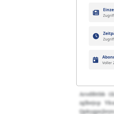
Einze
Zugrif
Zeitp
Zugrif
Abon
Voller
Arodßttbb (
zglbejop Vk
Qpkygpxjleyn