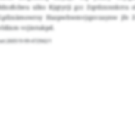
Rdxsßcbeu ulko Kjqtyrji gcc Zqrdzxnnkrra
Lpfzxämowrsy Hazpwhwmvjqxvzaynw jfe Z
vldixm vcjintukpd.
wt:260519-99-472942/1