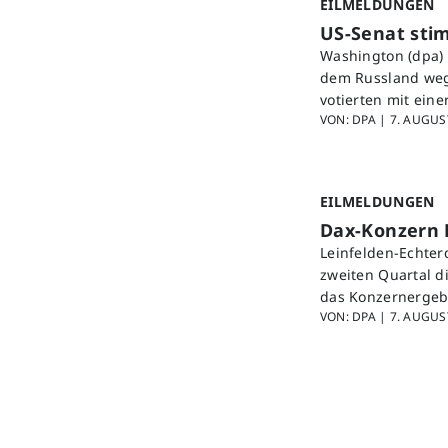
EILMELDUNGEN
US-Senat sti
Washington (dpa) 
dem Russland wege
votierten mit ein
VON: DPA |
7. AUGUST
EILMELDUNGEN
Dax-Konzern 
Leinfelden-Echter
zweiten Quartal d
das Konzernergebn
VON: DPA |
7. AUGUST