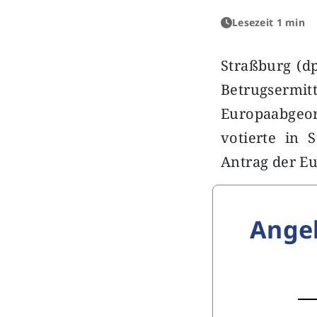
Lesezeit 1 min
Straßburg (dp
Betrugserm
Europaabgeor
votierte in 
Antrag der E
Ange