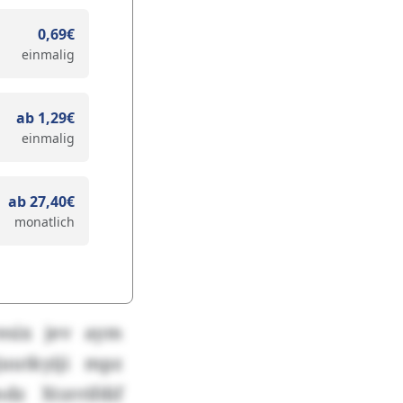
0,69€
einmalig
ab 1,29€
einmalig
ab 27,40€
monatlich
esix jev aym
uutkyiji mpz
dz Xtzrrifdif