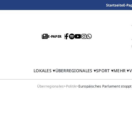
Startseite
E-Pa
E-PAPER
LOKALES
ÜBERREGIONALES
SPORT
MEHR
V
Überregionales
>
Politik
>
Europäisches Parlament stoppt