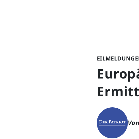
EILMELDUNGE
Europ
Ermit
Von