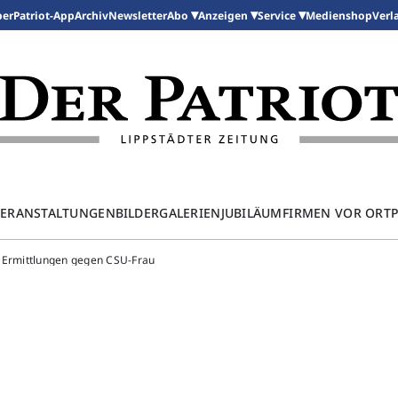
per
Patriot-App
Archiv
Newsletter
Medienshop
Abo
Anzeigen
Service
Verl
ERANSTALTUNGEN
BILDERGALERIEN
JUBILÄUM
FIRMEN VOR ORT
 Ermittlungen gegen CSU-Frau