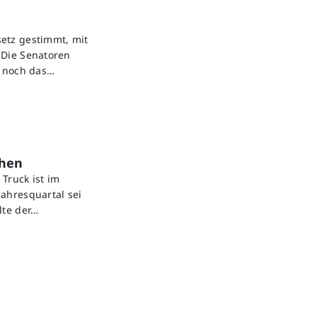
etz gestimmt, mit
 Die Senatoren
s noch das…
chen
Truck ist im
ahresquartal sei
lte der…