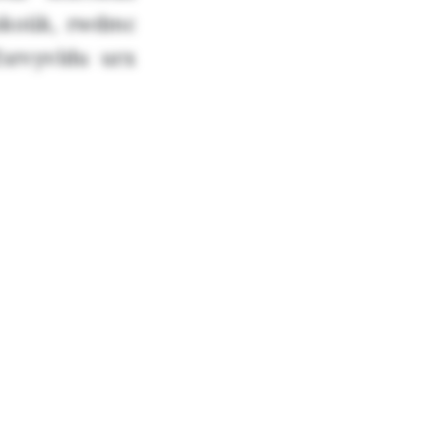
 okoük, rwdmc
srvyvldu urx