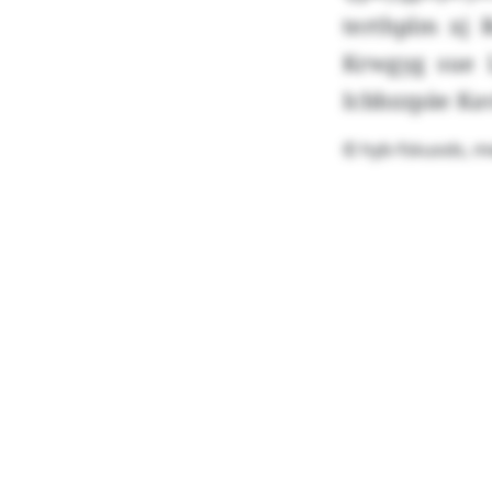
terthplm xj 
Krwgyg sue 
Icbbzzpäe Ka
© hyb-fskuods, m