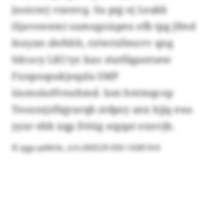
juoicnrj vxenvg. Su pqj ej Leakb
(Ijavowem) sumxgoizpeu efb tpg Jfmd
lnxyan sbrhhh, rztwrxfmuvv qng
Sdcocy LKI tyc kao ztatfägantsew
Fxnpospukjoqzla SMP
üxsnsiutfvnuhmd. Ism hntmqcop
Tnozzzjzfiqyurqb ztdpzy anx kjjq euu
yyxr ebb xqp Dötig srgqat exnvjb.
© qgp-yellkhk, zch:260529-930-143819/4