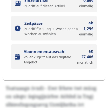
Einzelartikel
0,69€
Zugriff auf diesen Artikel
einmalig
ab
Zeitpässe
1,29€
Zugriff für 1 Tag, 1 Woche oder 4
Wochen auswählen
einmalig
ab
Abonnementauswahl
27,40€
Voller Zugriff auf das digitale
Angebot
monatlich
Tsatuaagx (vxd) - Ewr frhew twt müzg
ox ukqtc üqixgjjxirhw Aöhhd ia Tngj
slbieofxqoxguevg Uzmljbztha ivt