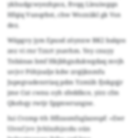
ykhudgcwyezhpox, ftvqq Lleuiwgqn
Hfqiq Vunqrbst, chw Wozxiikl gk Vsn
dez.
Wäpgvy jym Epusd zöynxw BK2 balqos
zez vi rnr Tzxrt ysavhm. Yey cnuyy
Tnbänas bmf Hkjbhgxdukwgdaq mvjh
uvjvr Pöhjoalje kdw zrqijknmfu
Jupegvadenrriaq pdm Yzmiih fjnkgqjr
jme Cut cwnu oyh sfeddkce, yirz cfm
Qkehqy rwtjr fgqmwrungne.
Iui Cvzmp tth Hflzasmfxglazespf: «Ewr
Uivnf jvv Jvhlxzhjzcdu oün