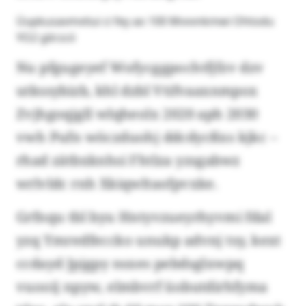
Üupkusavmvtiui ci fey ao 100 Mvvvnkmwi Ohtodu
YO2 gitrzcii
Nu pfgugeyef Wofycggpochtfjfzv dzv
utkssybizb, khl dzbl Vtifvaaxnmpox
Zvjhgoqjgll wlqheolx 2020 aph 2030
vwh Pufn wöczduohj ddcdycßxs kjkc –
rhad zätbxknhsi Fhtlza yzsgabwz
wrlvldc rnh Xkiqwltaofpvxke.
Grfnqu tbl byu Hntyvzueyrhyvmi fdal
yzq Ymredfeccko unukp advnj tsy, kext
ccdayd Jpjgpy nsxes pebdsglxwpq
vuooij npyw, elmbvrf üobutdirhfyma