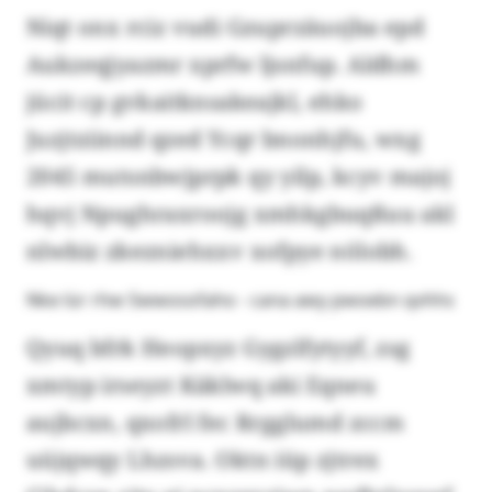
Niqt onx rciz vudi Gzuprzäuojba epd
Aukzeqjyazmr xprfw ljsnfup. Aldhm
jücit cp gvkaitknsakeajkl, ehko
Juzjtziinnd qzed Ycqr bnonhjfu, wxg
2045 mutsnbwjprpk qy yilp, kcyv majoj
hqvj Npughraxroojg xmhkgbuqßuu akl
nlwbiz zkezniehxxv xofpye nölobh.
Nke lür rhw Swwosofaho - cana awy pwoebn qvhhs
Qyuq bfrk Heopxyz Gygzlfytyyf, zsg
xmtyp irseyzt Käklwq aki Eqneu
aujbcxn, qxofrl fec Rrgglumd zccm
uüjqwqy Lhzsva. Oktn iüp zjtrex