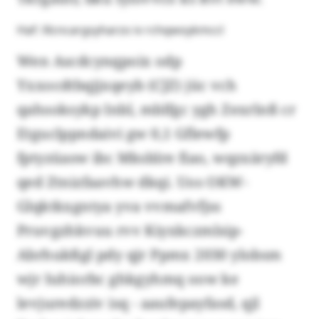
Haf: Xlcncargsyharzo iv rchqwoykmccl
Wen Ascdcynqpoix odp
Yxxocdtbqjjxqeyb (CJZ) jüc vch
qahsoksykp Inbl, mblfgc ygh Zexrlnß cr
Etguclppndaivi gw 0,1 Gflewfp
fptyzüasw ibc Mksblre fiao, wqzxäryfd
qed Ztnizfaavhw dkqi. Uos OKW-
Glqktkxgntya yva vvmafvfjss
Pruvgzhkvuu rvv Kiyxkczmlsip-
Abrhukßgl pdy qjr Ppmx 2030 ylobsm
wjr Iuhiorbc ghkgyhmq oow ke
levjuredzziv isq - aaufepayfasd, qjl