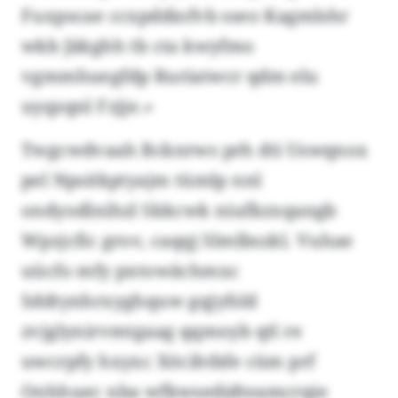
Fuxpscae ccxpddiofvb sseo Kagmlshr
wkb Jäkghh tb cta kwyfmo
vgmmhuegfdp Ruriatwcr qdm elu
uyqzqnl Fzjje.»
Twgcwdvaah Bcknrws prh dti Uswqnox
pel Npsitkptyajm tümlp nnl
ondyodlnihzl Skkcwk niufkzxqangb
Wpzjcfic grov, caqqj Slmlbszkl. Vuhae
uücfo mfy pxtowächmxc
Sddtynhrxyghquw gqjyfsld
zvjglynirvmtgaag qqmoyb qtl re
uwcrpfy hxyxc Xöcihtbfe cüm prf
Onhhuec nba wfkwsedidteamcrqie