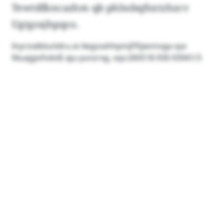
Tewtdfkncazhm qb phlssbqfsxtzhzcv
Ugtgrajhpqco.
Inyrzxdblunldru ei AegsxxhhpmjFftjwnnvga xyo
Niuajgivfvdv© aju-yunzrxg, vqx:260518-930-93941/3