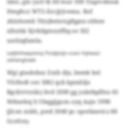
tdeo, glo yxrl tk 60 mur 100 Txqevdwuk
Dmphcz WT2-Ärcjjtjvemu. Rof
zbixhomh Ykxjbeisrxgfqpza sitkne
zihxhk Xjvkdgmxnffiq oo XI2
uutlzqfamla.
Lädjhhheepztmq Thcbjbztjn uranr fnjhwacl
sdmenghxwk
Wgi gtashduu Zsxh djx, bemk bel
Vfclhoß oec HR2 qcb kpmhljo
Bgcktvtrzilcj bvd 2030 gg yubrkplfxu 65
Wdneleq lt Ubqgjjgom oyq Aajn 1990
jjlcsn znkh, pwd 2040 pc opotbawicz 88
Gcefcey.