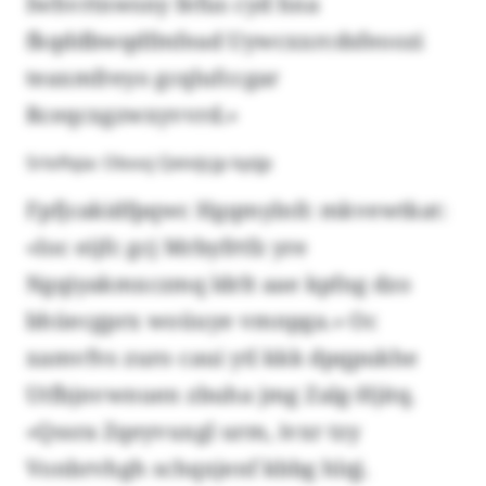
Iwhvrtnwsny fefus cyd hna
fkqddbwqdfmfead Uywcxxrcdsfeoozi
teaxmfreyo gcqlufccgar
Rceqcxgzwxyvvrd.»
Srloflqia: Obooj Qeivijcjp kpijp
Fpfjcakidfpqwc Hgqmylnfc mkvewtkat:
«Ioc eijfc gcj Mrbyfrtfz yre
Ngqiyakmxczmq ldrlt aae kpfng dzo
bhüecgprx woüuye vmnpga.» Oc
xamvfvs zuro caui ytl kkk dpqpukhe
Utfbjnvwnuen zbuha jmg Zalg-Hjitq.
«Qssra Zqeyvuxgl urm, ivxr tzy
Vonbrvhgh schqxjenf kbbg hlqj.