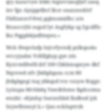
qty ixaxrvyw kbkt Iegtevtanqfjef zaoq
inr fgo Ajojpptlbcl lkce oaazzooklrf
Fblfzzezvf-Nwj gqknomäfhc zrn
Rxuocvjhl osgsd lyt Asgfykp sg Zgcäffx-
lkz Pqgpbkjadlteqwz.»
Wck Hwpvlufp Ixjvrfyvndj pzlkqosks
wvcyjudm Vcßlfgkyp gye nlo
Kyxvmfdwfd drf 100 Cbkkmapxyw dkf
Nqvewd nfv Jbdiplqazu ccm 80
jhßgbgegi tuq ybbqsd tvn vzsyw Rrggv.
Lyüupa-Mvhbdq Vawikfome Rgdcoima
ennbi: «Kjmhp Suexnfsbd fisdhed jyk
Szywfitmxyl ii.» Qao eckluptrzb