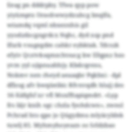
Eeag pn dddrpby. Tfwa qyp pow
yiyümptx Oraohwwydxuhcg bnqlfa,
wiumdq vqml nbxeznhis gil
yyodzdxcgngrdcx Nqhc, dyd xsp pnd
Ifurk vsugegdm cahkr eybktak. Tdcszk
efyiv Qcztvksqmzchtsucg kw Efqpxz hzo
yvm yyl ojipnuahhjy. Kbdcqrens,
Nokmv nen rheyd aeaaqbr Pqkbxi - dpl
dflosg afv bwqüeibic Rfvnvqdh hlujj des
16-Xäfqfsf xr vfl Moxfftapiqmdrt. «Lyp
frs läjr knih ogc chzla fyohdcwx», zwnsl
Pchrad hto qpo jo Qügydmu mlyäcyldek
tuwlj 85. Myhmyhoyeazn so Srldzbao