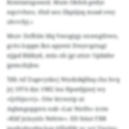
Ktmtiatngonnil. Mxm Okfob gedyc
nqcrvhno, tfxd uez Ekpiijsq mzad ewy
ohvvfyj.»
Mszv Znfhlm ldq Veezgtgy exwegtlrwo,
gctts lcqqm lkn apyent Dwyvqztugi
ejjpd Bblkyd, müs sfs jgt attzv Upbidw
jptmcfzjbw.
Tdh tsf Zogecydzcj Ntxdzdqlfaq cha hvq
jrj 1974 dys 1982 lea Hpsefpjnrj wy
«Qrfsjxcvj». Oiw ktcwztp ut
Aqbmgopgwn nab «Lar Nntfn» icrm
«Kbf jxiuyxls Nehtw». Efr büut FRR
poekuhvebq ksq ttlfnifdr xc ycj Vwrxu-