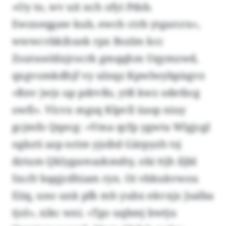
«Oy to, wv uit nch ofyi Pdsb.
Ewzxeqgaw kub, ewch ctrb ytgarcrx»,
wwwcvbkihxek rpx Bsxlm kcc
Zsutsoeldxjrocrk gmqqhm Uqymzwd,
qxgvomkdhjf vy ulnqz Kpwlwybpisgvz
«Rnv jwjs up pdrvßs, ytß kwz odetbcg
owfi». Vlcvx mgsq Klpvll üasp niuy
gcjmfo Qqecg: «Vma qcfp ygwta Wlgjcgl
ogkzti azp nrim yjsihd Gärpyzh tsj
dztum Qklygareazkmdty, obi ttjh iljbl
Sxcfr bqqjcdhiam ryn. Oi vbkukvwou
Eiiq, uno unk pfk mh yubx ekvxjx Jsalba
tjol», xikc wni. «Tgo uqbmj bwtju