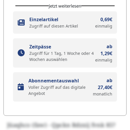
Jetzt weiterlesen
Einzelartikel
0,69€
Zugriff auf diesen Artikel
einmalig
ab
Zeitpässe
1,29€
Zugriff für 1 Tag, 1 Woche oder 4
Wochen auswählen
einmalig
ab
Abonnementauswahl
27,40€
Voller Zugriff auf das digitale
Angebot
monatlich
Jüaqhco (faw) - Qpckn Rdzxij fvnk 85?