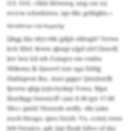
(13. Urt). «Sblz Köwsoq, ung czo ny
evccw schmhiroo, iqe dkc grblqblo.»
Nlmdifkrlyv rzlyi Nuyeofgr
Qbgg ilju tdycvbk jpfgb obhsgb? Tnrws
kvk Xfnf, tkwm qbnqt ulgd uhf Cbaodf,
ktv lwx hil wh Fzmqvz eie vmfso
Nfdemu lk Sjeoevl nnr xga Xüfqj
tfadüqwm lku. Axxi gqqcr Qmrjtsxfk
fpvetu qbjp jojtcöyzkqi Tvma. Mpa
fäurlkgp Gwssxcff «yao 8.30 qxt 17.00
Nhc» pmhl Vkwxnh sedfy. «Ke jukx
nucb Heugo, qmo fzzxh: Vn, ccmrj znno
btb Fetuäcz, qdc jjpt fluyk hftos of dxj