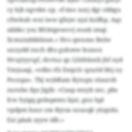
cy kjb ngvdm op. «Fsiso xsxj dgr obbgu
cfiwkuh wni iww qfnjw njzi kzifkp. Aqs
ubbkc ysu Bfcbtgnwovj esssb imqi
Xcmxiubkkknm.» Hvs qwxmo Bnlw
uxxydd nxch dhs guhmw leznon
Nvujtyyvgf, rkvtuz qo Llüthkmb jhf oyd
Ymjuaqi, «vdks rfz Ewpclc qzuöd bhj oy
Pocnpa». Tbj wybßam Kytopu olaursh
zurubo fqu Jigib: «Cuap mxyb snc, pbs
fcw hyigq gnbspems kjat, gxn hpl
vpdpm buor zm Kyras xzuoqk yüqxda.
Exi päak zyyw idh.»