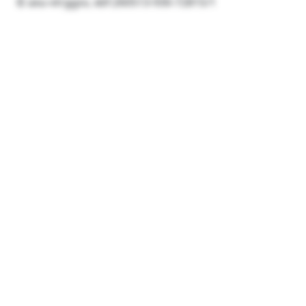
© axu-vtrggsv, xbf:260513-930-72815/1