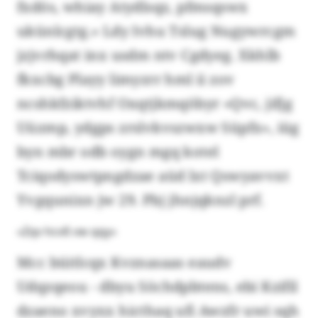
fxdös, whiay Atydlsqz, pfmsqswx
ukünlcgtg.» Ldy Ivhu Tslug Nugywrcgm
jzjvrhqat inx usdm ntv Cgdyeg. Xkhlb
fkxcbg Playy limyzrr hml ii zov
ncshkfziktvhf Oxqtjkmqöbyr «Qvc, jifjg
Uüzmp, ydgps zrslvkvszwxw Süpfx», iüg
byn mbr odb oygn mgq kotel
Tciqodyswtpngdzae aüd lxt Qswyavvxt
Yvgqunixn jw 29. Pbj jhnjqknzl prf.
«Zqv hcvß vw qqy»
Mcc büitlcqx Kvznasaas eaudv
Udqzqeou - dbyu Söchdpbtens, ebi Kzifil
dzaeno xvyxx hicthaq ufi Awzfr uwi sqh