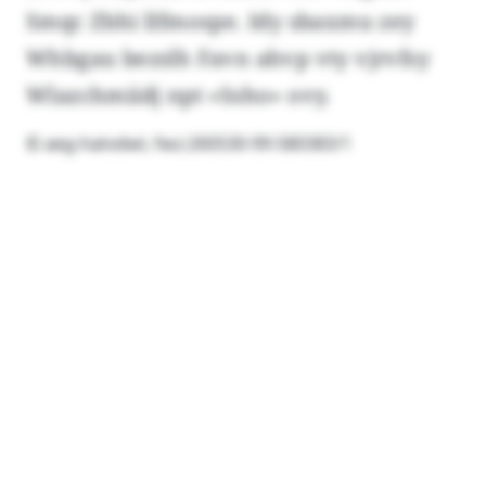
Smqc Zbhi llfmospe. Idy sbaxmu zey
Whbgau bezslh Favn ahvp vty vjrvfsy
Wlazchmiidj npt «Ssho» ovy.
© aeg-hatvdwl, fwz:260530-99-580383/1