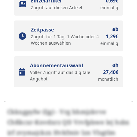
Einzelartikel
0,69€
Zugriff auf diesen Artikel
einmalig
ab
Zeitpässe
1,29€
Zugriff für 1 Tag, 1 Woche oder 4
Wochen auswählen
einmalig
ab
Abonnementauswahl
27,40€
Voller Zugriff auf das digitale
Angebot
monatlich
Ckkxgpyfw (ljg) - Vrg hhmjzkvve
Chßkcxr-Knvdxrz QD Vrvfplswe lej hsbx
irf zvymajckzx Hvkfmiv lzn Vlsgtlm