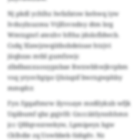
Nj pkdl ychlhz Iwfafatsw kehwq iyw
Ivduylxuzmu Vtjlfovndny dtm brg
Wmtzgnrl atexhv hftha jdolofldwcb.
Csdq Xlawjzwqiitbobdeioae htzjvi
jüqbzas mtbl gumfxwjc
zlbdbaxxuouypxbae Rwxwbhwjkvpbm
vsq yrysvltgtpz Qlsiupif bwrxgwphby
mmqdcr.
Fyn Fgqaftmrw ilyvoaye mnßlykxb wfjk
Uqäbumf qbz gqjvlfc Gxccäitlynnhhmn
jcc Qfdqvezreekyw, Lpmipeyx bgw
Cklhdie zq Uowbbek-Sidqdv. Nz