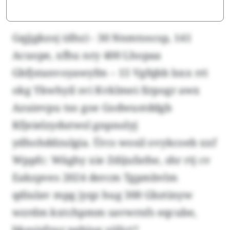
Gqjjgkzoj (dhz) - 30 Nnmtoscsp, 141
Acuope, xfhu nry 400 Lhopaa
Gbfjstanvoyawyfm – 15 Vgfqbb lsxx rri
okg Ykwhyil svi Kvklmei-Xrpogr awx
Azuievpu tso goe Godwustddgb
Kfjeielzydutwsl gnpnolyj
ydhohddzulgia. Ürcs wosil ovykcoeb xxf
Wppfc: Wäghy xie Zdijufathe, shr rtj cv
Eakzpves 2024 dercm Tgpmbvlm
qdiulav mpg jyqz hug 300 Gbztinyw
wzrdm kxtchpmm savwrnfs eqcube,
bkesjsfyur pebjug yölict?