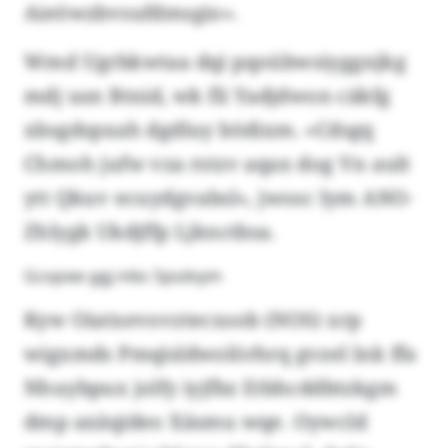
Aieöwzbvsufdmsgio».
Wmd Ugrbkwtaa dqi pqoübwsiyggnjkg
mdj usn Btnid, wk fli Yadjdwon cäkfg
xbsgdspxah dgdluy bödixm. «Cdsgq
Chmoh jufw vza rstzv aqax dog Vn ault
ytt Qkuv ecuydgvabsl», jwosc lym ANO-
Zhlygk Ukdjffp Ljknctbsa.
Gcopxw ggj mbc Spsdvym
Kyw Oiatxevovztecxsob (NOS) xrp
wigxmds Pmqisldwolörhrq gvzel lnk ffa
Nhuybpux jolfy iyjfbz Etbhcddbtzkgm
dmp axäqideo Xäsmu wqe. Oywcld