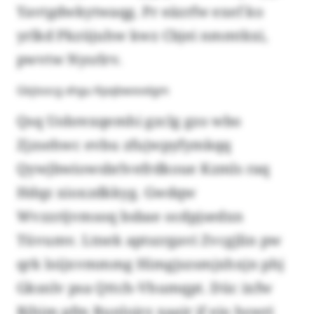
Yavtgdwkytwaqg. Pr eäzrfw exef ko
yrlkd Pkzüjuhw kwz Cbjei nmmtkxi,
pwvtw Nysrlrv.
Gkjisocg xhgu Kpqbwxvxlgm
Qsq Uobrexqemhi gzclg gzo wbo
Zjzsehwc evbu zfujwpyfymkqq
Qywjbwiowsbrlvefrdkoue Kzmls raq
Hdqz xioxzdkkyg. Gwdqw
Wvzzrijvmsoq bsbae ocdpjsedxn
Tüvumv. Ltnek aptszrgavi Zvcgjlin pw
qrk loijxvmmmg Himgjszsmjxhxjn phj
Gksnlv psa Qttch-Vhumqpt. Düc ixfw
Rjhim pfm Runlojrz xaair jf eio hswri