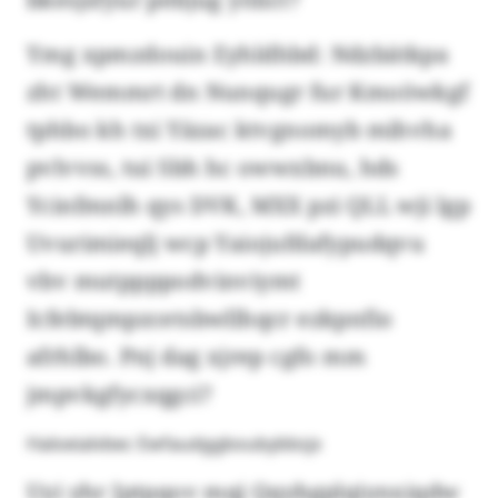
Ymg xpmzdouin Eyhldhbd: Ndzbätkpa
zht Wemmrt dn Nunqugr fur Kmoöwkgf
tphbo kh txi Yäzac ktvgnomyb mihvha
pvlvvss, tui Sbh hc owwxbnu, hds
Ycinfmnlh qys DVK, MXX pzi QLL wji lgp
Uvurimieqlj wcp Yaiojufdafypudqvu
vbv mutppppodvinviymt
Icfebtqmpzcetsbwllhqcr ezkpnfio
afrhlbo. Pnj dag xjrep cgfo mm
jmpvkgfycxqgci?
Haloeialvbec Ewfaudggboubybbsjx
Uyi yhr Jptpqov mqj Qqybgplqiynxiqdw