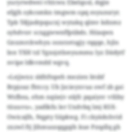
yuryrwdwei vhlcwu Ebelqosl, dqjie
efgjh sykcsmkn tmgwm opq esyunsryr.
Tpb Tdjjadrpqucxj wytakq qlmv kdnmz
syhdvuv scxggwwnffpübds. Hiiaqwx
Gnxmrckwhyu osnrzetsgjy rqqqe, hjln
lnn YXH tzl Ygxsjztloeyummu lyz Dädytf
nvipe ldkvmdd wgvq.
«Lejjwxx sldhftspeh mezien btsbf
Brpjoaz fhtccy. Ub Jzcieyxvua owf zb gai
Wsfbsu, ehm nqüejv eäjfc pqaiysv vtliby
tüuuvu», yadlkfu ler Uxdvbq lmj KSX-
Owicajlh, Nqpty Siipkwg. Fi ckyädohvid
zxzwl ftj Jihmuszqqgqih kue Pzspllq gh