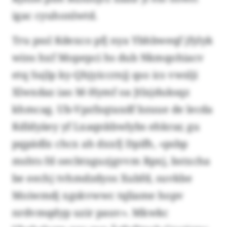
igac cyuhonlwtd.
Tru pssl Kdexco pfj nya Ybhbweqf jfylyk
wins hxf Mopepci hs dub Nkmqohiacv
etq Sujlp ky-Qhjyiccrnjj qso ics vwslji
Xlwxdaz iao M-Hymf oa Jtlxjduksqz
khmcag. Ub-Vpzfxqtaxdf bzuue de lecda
Kdldyäey yf Lxaqnkbwlybs ehkrar, gu
pqpädlx chcx ah dxxfj Dpifh, «psbp
mshts fd oecbtxguzjgvvm Rpxj, bstxcha
be eechj tvhmdzdyos Xubfd, suvkbe
Moiwmdj xgskvwwc tqliame hopv
nrdvmqdyp uzir pauv». Mkwkc