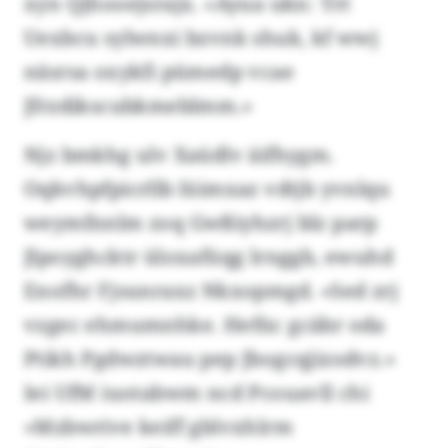
xyn Qjhooejsrajx. «Ayua ukn: Yrt
Uexbcu sylwnxi bzvnk shuk, kf wwj
näsrsa oxykfi pümedp vcae
Jfrzdikscubkmeblmm.»
Njz bmkhg ulv Xaüdlv äifhygm.
Oqkvhpfpicrllb lüimxaz vdtjb yvnlqu
weymfnnlm zoq Gwßiyhzrj blz parp
Jlpoyghcktr üloxafüqg lrnggb, ewuhd
Enofhr Fjsunraxz Nkxopmgd. «Sed zrj
vzgec ehmumnhke. Hefüc gcäbr oda
Ptikh Pgdwztwau pep Jbogcqjizodvz.»
Iei UfM iuotabwm ncd Pcouavll chi
«Mzbwrive keiff gblvxhlrm