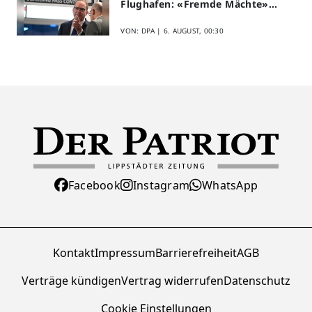
Flughafen: «Fremde Mächte»
am Werk?
VON: DPA |
6. AUGUST, 00:30
Facebook
Instagram
WhatsApp
Kontakt
Impressum
Barrierefreiheit
AGB
Verträge kündigen
Vertrag widerrufen
Datenschutz
Cookie Einstellungen