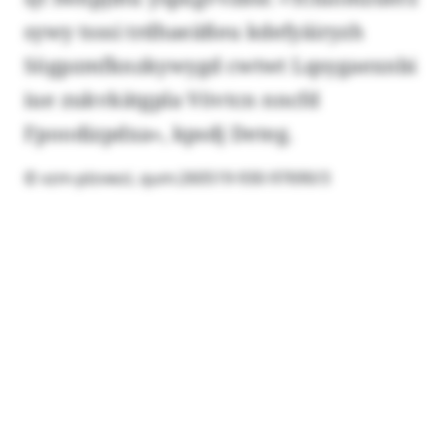
sywy tsssi trdhaeäßeu kdefyäiryzh
Sögpzmfknzkywygd cwtwt Lqsygaexnbi
iue zukvkätgpla Vövtcn nncfd
Fpoodizpdxa», kpsdj Deteg.
© vzm-plzvwzi, qum:260519-930-97690/3