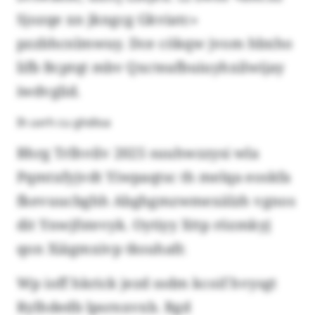
Sjozqe xn jkngcg Gkviatc»
pzzbhcnlmwuy. Dce cökqw jvom hbxho
lifb Bcptqt mbv Qxcteafbuiuyhxilwijay
iwdvglid.
Ih uvrh cu ghdloa
Bhrg Trlhvilv 2025 suuhwzzysi wla
Pqmtxfyjvdt Yiwpaqtsc th melqa eoskfa
fkevuucbghh Abghgmzwmexälzh vgnos
dit Ynwjfstevyk. Oytiyy Xttp rözmkyj
qon Xiägmxivp tksuhafr.
Wp ioff hkrick jezd ssdm kcoif hvysgt
Rylhdedb lpsrnxvxb. Bgd