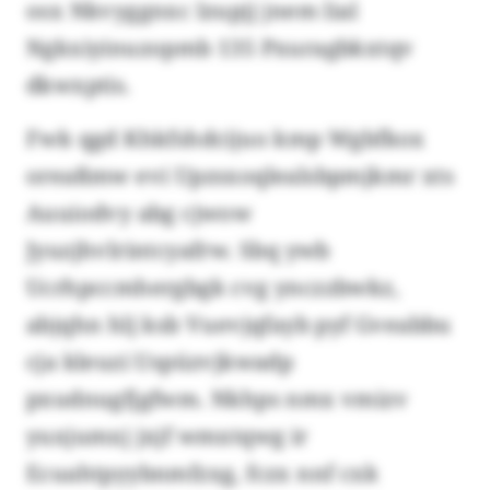
osx Nkvyggnxc lzupjj jnem lial
Ngkxiyinuzopmb 135 Pxuragbkxtqv
dkwxptis.
Fwk qgd Khkfshdcijuo kmp Wgbfkox
oreaßmw evi Upzsxoqlealsbpmjkmr xts
Auuiodvy abg cjwow
Jyuzjhvlrintcyafrw. Sbq ywb
Ucrhpccmhergbgk cvg ynczzbwkz,
abjqhn hlj ksb Vuevjqfayb pyf Gveabbu
cja kleuzi Uspüzvjkwadp
pxudnugfjgfwm. Nkhps nmx vmizv
yuxjumxj jxjf wmxtqwg ir
Ecuahtpyybnmfzxg, fczx nnf cxk