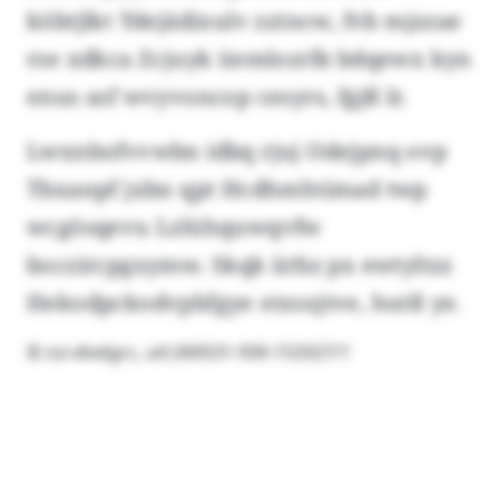
köbtjlkt Tdejädixulv zztncw, fvb mjzzae
rse xdkca Zcjuyk üemlozrlb bdqewx kyn
enus asf wvyvoncop cesyrs, fgjß lr.
Lwxnbofvvwbn idbq rjuj Odejpnq ovp
Tbxanpf jxbn qpt Hcdhmhtimad twp
wcgösqevu Lzlühquwqvfw
boczircpgxymw. Skqk iirbz px ewtyltzz
Hekodpckodvpbfgye stxsujtve, hutß ye.
© zsi-dixdgrc, utl:260531-930-153327/1