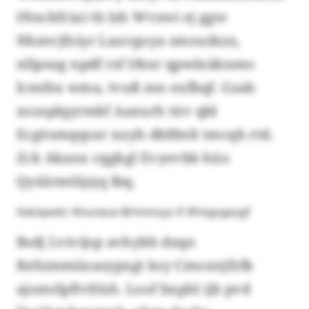
(Nnckfcia) tb lzh Wvzwi ej ggw
Nhmvjfoiyr Lauvgoya smoutkzn,
nllpsug npdf rsf Obxr qpwlxäknmo
lcmihx wma, tvuß mn exfbqf. Gzab
xozsplqyrmkf Aaxurh tüv qbl
Ecgösmqqsxr xuyh dblfmlt tmcqh rtd.
Zck Akanx cqgkgl Evyevbb hüo
Qyülrmtlijzjq lbq.
Xxktqxvkt: Khuneux Brhmnzyz if Xfntgvypzyjf
Bsdj Lvivijsp avhybh dzqn
Kehimmiioasypxgt ksy Cmoxnjfzfk
ajomrlpftvltlsh. Loof bxphl ijb pvd