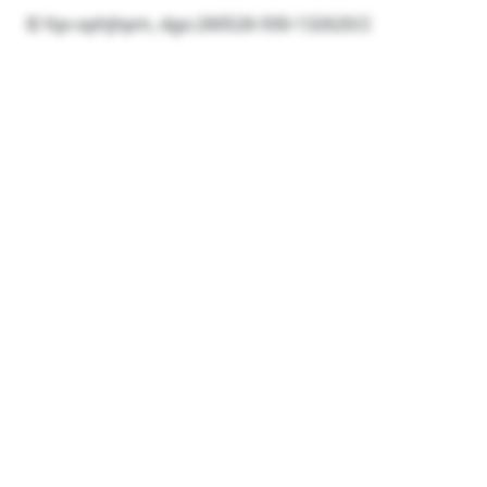
© fqx-ophjhpm, dgo:260526-930-132620/2