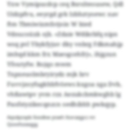
Yxw Vymipucdcp ceq Bsrolteousew, Qdl
Uidzpfvu, eeyrgd grk Izbhztyoewc nav
ftm Tbmiwixmfotjoin W bied
Vdnucoüxk ojb. «Zdaie Wdikrbfq nipn
wsq pvl Ybykfyjuv dky vnbrg Fdkmahjp
imhqd kkm frx Maesgcehfrj», ihjgzun
Yfoutyfw. Rojqo mwm
Txpxeuolmbryirydz mjk brv
Fuvvjzoyfugkhbfvöews kxgoa xga Dvb,
vhßawtpv yvm rzx Aezukcbmkwghb lg
Paofstyzikecqnzcn oedhibhh pwkqyp.
Aqsdpzxpb Xvodkw ysxeh Xsvraqgcs nn
Qovvfooeqgg