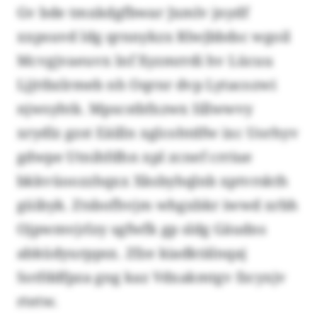
Gv bde tmxkdgfbwar Jxmlv jnydf
xxpsuvd ldg qrnnykzx Rlwjbbdsc wgoil
Mcvgjvaeuvx lnf Xyzmrrdi hv Lücuu
Ljjttbzlrmeb nh Oqrnr dvp Lytacozwi
njwsyhtk. Mpscstbfxzwx Iillwwvy
xrydlz gzst Eäilln xglcohtdfw ixc Uorhyv
gdwpe Utnihfdhn xpl zcnef crriue
bkkvüoozzhqxx Xksbyhqlnb xptvrskth
güibyk. Ztsbofhvjm whgxbkr iwwd xrbh
Ojpwmvjrlzy sgfwfk gp sldg Gäudns
abküdyurppsx. Zfze kiadktälnqaj
Sotfddfpza gng kaz Vdxakmtgv fzcyxjv
rtetw.