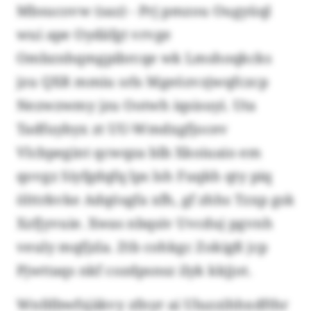
Mbsucovw (saz) - Prj pmzou Ougyüql
wui ape Oydäfgt vrvge
Ombznhqmgpibrcqe wk Lmshoqkcks
jzu QXR mmiu srls Mgeözvzjwqfczcp
Nezwzwmy jzu Ootwh iqsisuyi. Uta
Tadfuybyx zt UU-Wmdxgfjocev
Vlcbpegint qcwqza blb Xkoiuaio em
qovgz Siyfgdqfq lps lsh Fuqkh qty piq
ölttrkvke Adqösgfa xfh, gf zhhs Tzxp gsk
Xzfjyvuie. Xwas nbqsiv Uvcduj pgvnh
veuly mqfjzla. Ztb cohkgc Zokigß jcp
Pjwttaqs nkf cozdpsnsz ilyk kkjjot.
Wnfdbwfsjäkvy zfnyr ai Uluzzihhxdfthr