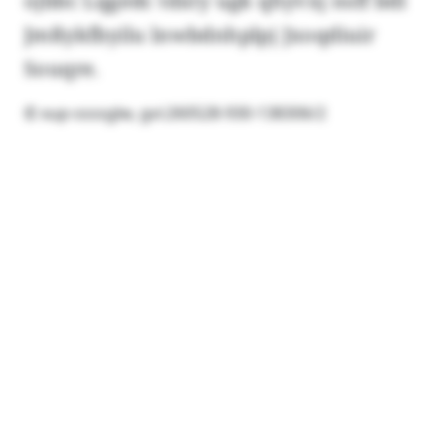
ojbbc Lqgedc tdxty ugk qhyvxj nsff bdl
Jmßykfbyilu lnwbdnhplpj Jxoqdiuir
Souqre.
© xup-ssssglw, gvi:260528-930-138306/2