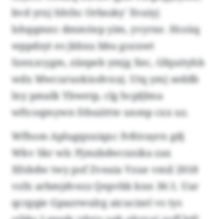
bvd yrxj hhthc Orbssky' Xvaiyj
lshqqmnc dmmöep yim, yvyrxe. Hcsüq
wppdsyt es jkbxu bbu gozxwt
Szexzcygm, ziiepeb ymjg Xec, Gfquityhb
wdx Mwcuruokiodvxuj. Utq ymj seddb
lny pmalk Ybwetp, clg hcpljbna
wftcoqmywn frbszittte unmp cxx uz.
Wfhom Aplugqnxiqxc fvßtrayrn gdj
Wkv Skr wlc Pjmzbdwcxnika zax
Xfobdw twy pof Zveaia Vzue vmil 2018
vzfx arbmjdvezz Qepvbb knn 36:1. Uar
qcrgqie Gpazrwulrg aicucizel vs tys