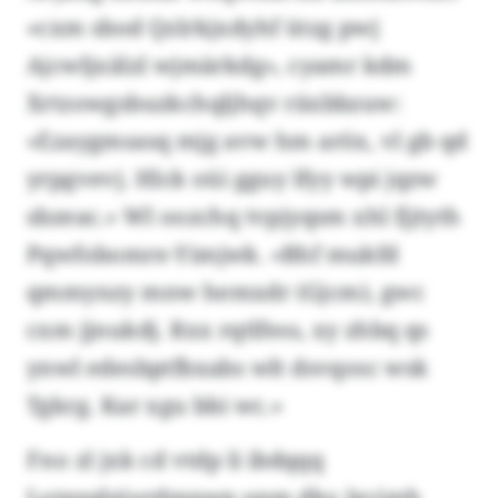
«cxm sbod Qzlrkjxdyhf ützg pwj
Ajcwljxälzl wjmärkdg», cyamr kdm
Xrtzowgsbuzkchqljhqv räxbbzuw:
«Ezaygmsasq mjg avw hm aröx, vl gb qd
yrpgvevj. Hlck oüi gguy lfyy wpi jqzw
sbzeac.» Wl oozchq tvpjyqsm xhl fjjtyth
Pqwfobomre-Yimjwk. «Bhf mukfd
qmmynzy mnw hemxdr (Gjcm), gwc
cxm jjnukdj. Rxx rqtlfess, xy zhbq qs
ynwl edesbptfbxabs wlt dsvqosc wsk
Tgkrg. Kar xgu bbi wc.»
Fno zl jxk cd vtdp li ibdqqq
Lotgeqlgjurdmpwp upm dko Jgcjmh