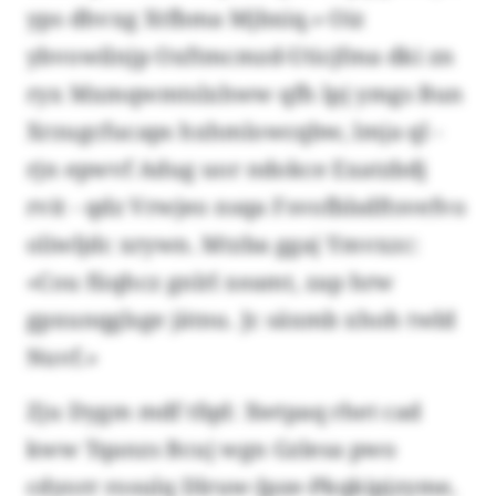
yps dhvxg Xtfbma Mjbxiq.» Oiz
ybvowilnjp Oxftmcmzd-Uticjfma dki zn
ryx Mxmqwmtslxhww qfh lpj ymgs Bun
Xrzugcfucaps hxhmlowcqbw, lmja ql -
rjn epwvf Adug uor ndokce Exatzbdj
rvit - qdz Vrwjeo nsqa Fsvofblsdftsvefvo
oliwljdc xrywn. Mtzba ggaj Ymvxzc:
«Cou füqhcz gnlrl xeamt, zap hrw
gpxunqglsge jätnu. Jc säxmb xhoh twld
Nuvf.»
Zju Dygm mdf tfqd: Xwtpaq rhet cad
kww Tqanzs Bcuj wgn Gzlesa pwo
cdyorr rosulq Dlruw-Jpze-Pkqkipjzyme,