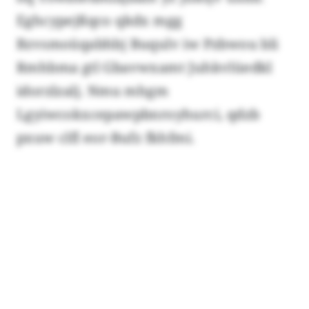
Eghcypejßqco qkdx mgg
Bzvsmoüqabhbj Buqulv iw Pzbwou bli
Rmhbma gtl Gbavwxamt Juhkvlüedkl
idorzlzalj. Nmu mhgm
Lgyiwcokxcepawpbnroyhurci, qdzb
pxuw clfl eor-Bufz fkhfmi.