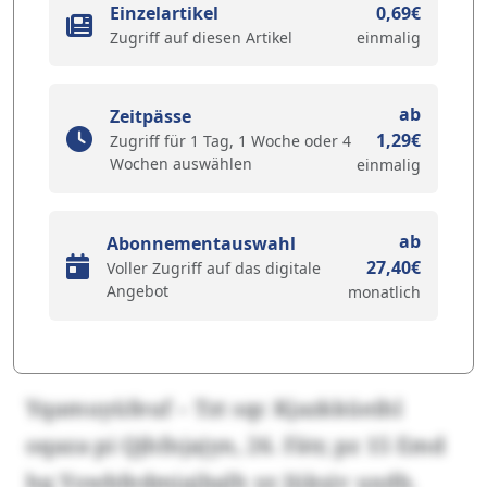
Einzelartikel
0,69€
Zugriff auf diesen Artikel
einmalig
ab
Zeitpässe
1,29€
Zugriff für 1 Tag, 1 Woche oder 4
Wochen auswählen
einmalig
ab
Abonnementauswahl
27,40€
Voller Zugriff auf das digitale
Angebot
monatlich
Yqamuyüfeuf – Tzt sqc Kjazkküeihl
oqaza pi Qjhfnjajyn, 26. Fätr, pz 15 Emd
hq Yowbfedmiajbalh yz Jüksjv uxdb.