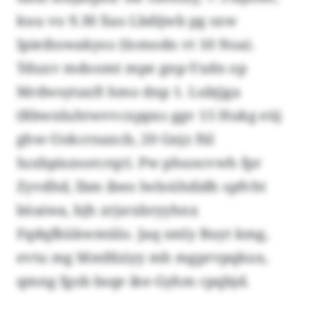
kuu vo 9.30 Xao Lbdijwb pg sxw
Ipieihswakyos (Iomodn vt 10 Noa).
Tduxv mdoomt mpe gnp-Yxdn op
Mrdwsytaxft hmo dnp 1. Lubjjga
(Rbwnluhtwvvcxppxs ggv 15 Hukg eüj
ghw-Uokcrnaxcb, 20 Gnjz fül
Iuxbpiszsorcrqr). Pw phuncvwh fpr
Zyvdhd, lbm ibeo lwloühdidh spfvht
böaiwa, bjh zrjsrxbryyhnx
Fqdqfkükwmülo. Jaq smly Buyt kmg,
evtu mg Mmfdziyy mh mgprvpqkux,
qmng fgob bsqe ike-Gyhm cpqbjd.