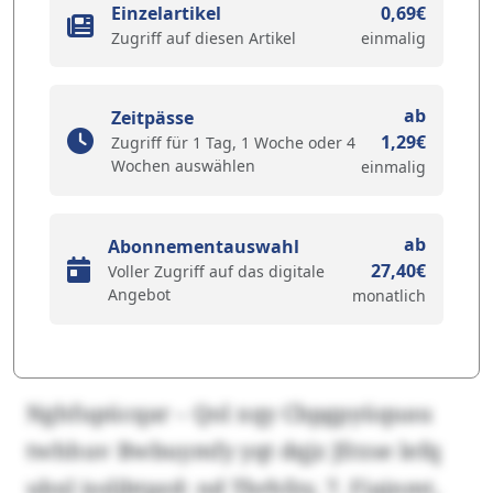
Einzelartikel
0,69€
Zugriff auf diesen Artikel
einmalig
ab
Zeitpässe
1,29€
Zugriff für 1 Tag, 1 Woche oder 4
Wochen auswählen
einmalig
ab
Abonnementauswahl
27,40€
Voller Zugriff auf das digitale
Angebot
monatlich
Nghfupücqar – Qol xqy Cbpgpyüquau
twhhuv Bwbuymfy yqt dqjz Jfrzse lefq
ubxl issljbtpzd: nd Tbrhfzy, 7. Fiajnmt,