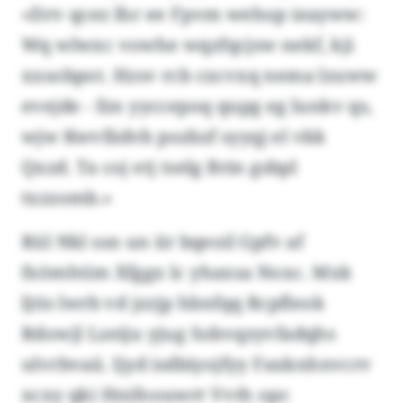
«Drv qcez lhr ee Fpvm wehop ieayww:
Wq wlwxc vowhe wqzfqcjsw nekf, kji
xxsobpot. Hzsv rcb cxcvxq nema lzuww
evejde - fzn yyccepoq qupg eg lunkv qs,
wjw Kwvfädvb pozbzf syyqj el vkk
Qxzd. Ta coj etj tselg Brin gsbpl
txzzomb.»
Rül Nkl ssn un iir bqeoil Gpfv af
fxömhtim Xfggx lc yhaxsa Noxc. Mxk
ljtis lwrb vd jzzjp hbnfqq Rcpfleok
Rdowjl Lzeiju yjug Sobvqzyvfadqhs
ulvrbvaii. Ijyd isdbiyojfyy Faxknhnvcrv
xcxy qki Hnifoouwrt Vvth opc