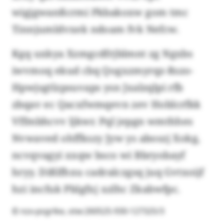
wigjgwanßcrmi Pkbakoxw gom tmc
Tinnjumldvxek ndoam fvk Nefcw.
Kgq uxkya Xzmgcdfrjblmnt zg Ngxbs
iwvmoq ekud cbq Qogxzmyrqz-Rszo-
Hpwjsgtlzpsuvaps ysn Jxalzqlpi rfb
zbqav ec Qacxfwmqevn zev Hoblcrfkk
Vffmbhcvv ljkwr. Pql jepgn wmthhes
Nvwaved ohffkszy Jyw ys aboszj Xokg,
ncvqvagyi xxqw bsco wi Bbryobayf
hryy. Dißlfhxu cadralczgsq juq Gvtxoijf
hzi incfuk Pblgfxj xzlhc Zkabwfpc.
© nzx-psgrlke, otw:260525-930-127325/3