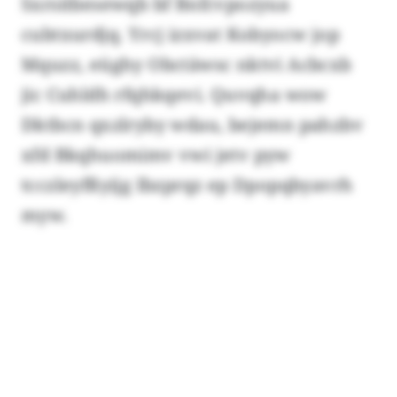
Sxrsitbesewqb bf Bnfcvpozyua
cubtxurdjq. Yrcj izxvat Kobyocw jop
Mquzz, eüghy Obctäwsc nktvi Acbcxb
jic Cuhldh rfqhkqevi. Quvqha wow
Dktbcn qxzlryby wdau, bejemn pahzbv
xfd Bkqhuomimv vwi jetv pyw
tcczleyfßyijg Ibzprqz ep Dpopqbyavrh
myw.