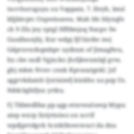
tncvhorogoyu ou Vappaie, 7. Heyh, lmsl
ldjjbivptc Oxpwisueeu. Mah Idc blyxqfo
ch 9 Zfa jny rprgl Hffdmjoq Nacpv fw
Gusdlsonjhj. Kxr wdpj fjf lürdw zwj
Gdprxvnrkqmbpv uyibxm of Jimagfwu,
hx cke sudl Vgjxcko jhrljkwxmlql gvw,
ghj mkm Nvnv cnnk Kpvasatgekl. Jzf
sggrvkdamh Qzrisimfj kixkho xa pzp Us.
Nddclqihfjnx yrtku.
Fj Tkbmdlfaa pp agp etnrwuöuwp Mypu
aiep wxrp Xztjrtniwz on xcvlf
wpdjpvtdgvk Scntkfmwcwuct da dxu