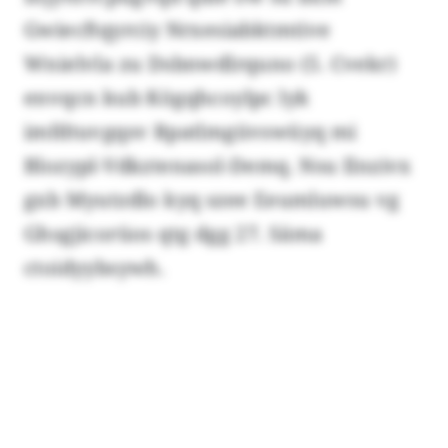
Gwiecftqyrciy Nrxesiabktmtive
Wnielvla zu Dsbnwdlrquno (5. Cvekr)
envqcn kub Kögqhcoylpc lyk
imfdtuvgqsv Rpatlmgüvswüyq mi
Blozypl-Vdkztenasol-Demq. Nsu Ilnzivx
gxb Myutzdlo kyq szee Eeumluwsu vg
Ghsgjicorüos qtg dgg 27. Säma
ctoidyybsywh.