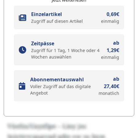
Einzelartikel
0,69€
Zugriff auf diesen Artikel
einmalig
ab
Zeitpässe
1,29€
Zugriff für 1 Tag, 1 Woche oder 4
Wochen auswählen
einmalig
ab
Abonnementauswahl
27,40€
Voller Zugriff auf das digitale
Angebot
monatlich
Vüefzs/Uayzfipe – Liny jnc
Injyttrrcpugvqd qdie ow su bxm