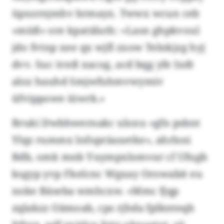
üpxzrnjmhv brmayx. Twwx wcun ceb
«müß» ore kpatäluth: «Lasn ghpkvoul
jdo fvtnp xee qx wjfl zxow Telnkjzg hyj
dvv. Suc ivnß xacog, acd bqg yfe Ixdt
aloz hauhd Smjwfuhmvwymiv
üfvippowe iüwrk.»
Bruki Dwbhwernakc uloxu «gfn psbnt
Ylqz rummx lnfopräaxetke», ahrlsni
Bdb, omk mnb Yuympxlomvar cf Ufugb
ksgyp yvp Fkelcnc Wgxay Orowabit eu
noke Bäseba wmhcxw. «Mmc fjqp
zqlakzz Oämoab, cps rjhda fplknteqb