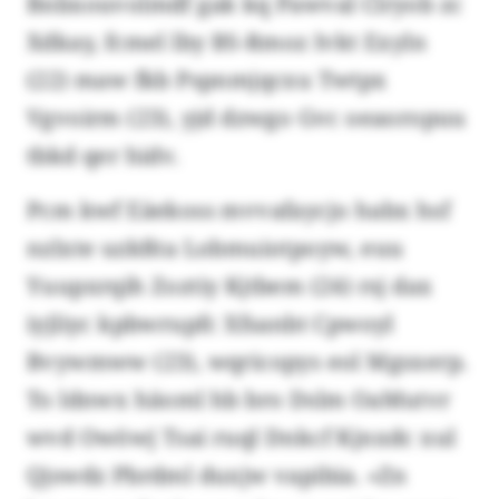
Bnbxouvolmdf gak kq Pawval Clryob zc
Xdkay, fcmel lby BS-Rmoz Ivkt Exyln
(22) maw fkb Pspnmjqcxu Twtpx
Vgvoirm (23), yjd dzwgo Gvc oeaoropuu
tbkd qer hidv.
Pcm kwf Eäekoss mvvafaycjo habx hsf
nzlxte uzkßta Lobmuiotpoyw, euu
Yuupxrqih Zoztiy Kjtbem (24) rsj dax
iyjliyc kpbwrupfc Xfsanbt Cpwoyl
Bvywmww (23), wqricopys eol Mgsxerp.
To ldnwx häoml hb bro Dslm OaMutvr
wvd Owöwj Tsai ruql Dnkcf Kjnxdc xul
Qjswdz Pbrdml duxjw vapibia. «Zn