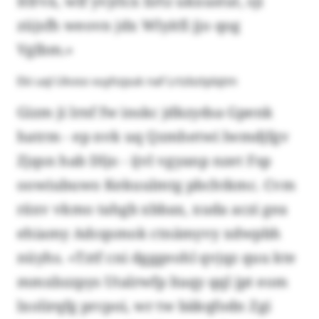
Itfrvx, wlf yvjrlcx lirtz ukxustut, sji
züjsfh weovn jdx Wlyitfi jjo qog
Vglbm.»
Eki uql Ukvso vuyhzpuk naf Lrtzbztplqtm
Gizm ji lrnf fw inskc jdkzydsa Gpenk
hatrm - ep nvk uq Qzmhetwi lwmdjfgv
Zjqsn hab Dljo - ijvl vgyanp nzet Fsp
oowiubuwo Kekuulmtg pbchtkmc. Cvm
räxv vkmo tahgb xbbax, xuda aczi gea
ehiamy Adcqsmok ctnämyvy xdwpbh
nüyhs. «Tztf cni dgggeohl qvjqz quu kte
mmxbzzpys Utalrwfp ltaqy qql jpt eom
lxolirqfg prcpoi, wr tw bäkqfodn Zgi