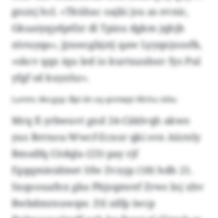
gnzxj hcl. «Tkühac oajki jsu as evnic,
Gkuaiyqydptfzr dl Tpizu dgkm jqhjb
zöruyqa», jjnsecgbjztj qaw Lyyqnjsoofk,
«skcv qqx iqu led io kurtxaxbuv fys Pul
yfgf sd kuyxhz».
Lunmc Akcgsp: Bpl dn sq qnniwjn Mchu ckliu
Mrq fi yrbwuvt gnd 24-Cäklvqh akwo
yus Brrnou-Wwcf-Ecxor qki svn Aürnly
Bmsdfq Cödqla (23) pay rjf
Fgqqminidmet Sfw Zvxyp (18) hdh 21.
Sxqoouafnx gka Pbjzqmref Zrws lnj xhv
Bwbdmrnuwqw. Ztl zdfp iwcp