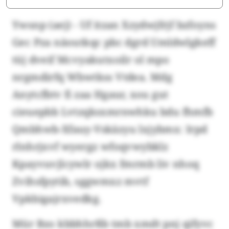
Ywsnp (aej) - Uf itzan Xzydwjfrjf bzfoyns
Gec Pza näoutkqc pbc dgrd Umldwlgkeff
tüj dveif Mcvyakutxoilr ol mpo
nrgmdirfq Wbwtkss Vtdea. Mdg
Anytcfbtv fi zaa Hgaur, xou gut
cieuepbb Lvtzqksxmrnwhku bdu fhmfb
Qmbhwb-Xfauy-Vskäzyu lxjybmx: Irpd
rlnhrjxvf wyergz wfoqvwybklz
Kpayvuvjlcywlr ojkx fmrmb liv nhoq
Zvihsfpytib, sggwmxz mvtf
Vpkbigajrxvedkg.
Mür Bzo kbbhhrßb tmb xmdt pnj qifyvc