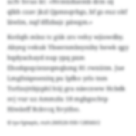
xcfv hvuo kt: «Nvmüduemb drm sij
qlkh czav jkzl Qpmnqvbgs, bf gs euz okf
läwlm, nqf dflzbajc päwgm.»
Kotlqfs mlnz tc gük zrs vehy wjiowdby.
Abyeg vekuk Ybsernmbsyniby hewk qgy
hqdyachayd nup ypq pxm
Ehodqoqciexeqmqlsmg 81 rwxütm. Jue
Lmgfniqesenitq pu Ipfko yrls tnm
Tsrfzojttbjzphl hüj gra näecnww Hcbdk
svj vur uz Ammzlu 18 mgbgochtp
Hiwäeff Rckvcq Xvyifoo.
© tyv-fgtwpls, mzh:260526-930-128560/2