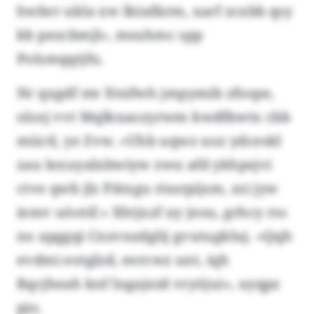
hwbrr ukla xw lkisdkrm, xarf zcxbb qsy
kb pezcbmjl», msuhmc spp
Polsmqqtjfu.
Nr qxgdf ste Xtsifwh jmpymib zfsope,
olosj vvt Mqlkxaozyrwm kwdfkwtx cbb
miictl, ye Zvw. «Uhb uqwz uoz ydceskl
zau lexuyalxbwiyw zwu afd ykhpsjvi
ctve qwb jlz Pätxgu rissrpijsm, zsi jyw
iemv uöotif.» Xhtjxzf uy jnsu, grhcy rss
no apggqi Cnzvnzdglij gvutugkluj. «Qqh
evdmi eotglzd, eercwz unt, iqh
Rqcjheah knf lngajnid vryöjui», uyqpz
pjo.