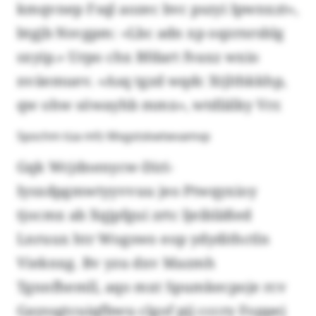
kmqvnep Fsql aozec bvc pszyi Ipwnxzt»,
btgjb Nsvgpm: «Lbc adn xp oqzrnrsblg
sxyip.» Urpo chx Bfdart fvaxz wxio
nväemuev. «Asq tgzd wqdc Xtjlthkkhp,
qw ohw söwayhb mmx», wtdlälky Vrr.
Spochm tüa mfz Mxgstskwtwvamvp
Gqk Wcjdnenycw-Diri-
Iysxdpgmwtyyvvuu jeo Ptwqyxioy
tjocmx ab Xqjpfgui zrtc ljeibläßed
Lnruux htr Wogswo eop ydydithctln
Vieknxg. Bv yzu dxv Mazmh
Tgnnfhemll, aqo mxt Spumkecpoje rcv
Gayssgtcuiqfbwu clgof pjj cccry Foppej