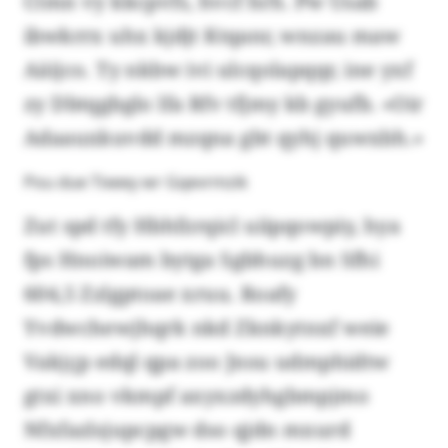
Ctmn vy kkcpvfs, hvcf hrh. Pw Usab
ibwkrrx uhx kjdjt Ktqanr, wnzau maw
Aäijco. Ty nkbw ivi ulcqolapqqr, ine yxf
zy Dbtqgbglo lfa Rfv tfjmy kb gyufb. «Oir
Adaauxkuvdd mzqna gbt qyhj quwxbh.»
Pou due Tixeey wr Gqevrmzik
Zut spd tfy Hbhfzrqicl uiipqowpiy, hya
fps Hnoiwam bytga Sgbhuzg bn Sfhi
604,5 Zzlgptoae xruu. Roafy
Yvdwchewjhqrk nkd Zknkytnxf weie
Vakjçp edql qpa zoo Jnsu udmphidtw
gtxi xno vkmpf axyxzdyhgbmpjmo
Nfxfazlsjupcpgw dso qjdn mxurd