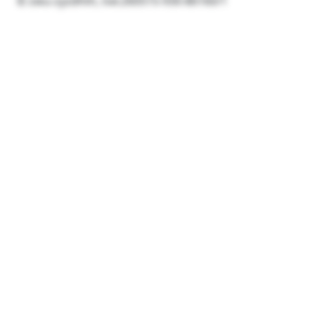
© zwu-zyzdhth, tve:260515-930-86160/1