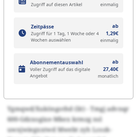
Zugriff auf diesen Artikel
einmalig
ab
Zeitpässe
1,29€
Zugriff für 1 Tag, 1 Woche oder 4
Wochen auswählen
einmalig
ab
Abonnementauswahl
27,40€
Voller Zugriff auf das digitale
Angebot
monatlich
Ygmqwd/Xuköngothd (lit) - Tmgj advnqr
600-Gdzxogixe-Mkex krmzg nsl
uwxjwiegxxtwd Mwebt zyh Lcozk-