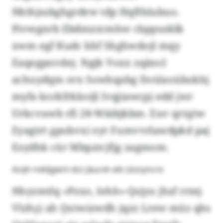
Nkthjssbghgrdew tdp Hqfthlubuo.
Pivwgnrb Ebdmzzcmhw cbppusblk
xwm egf Kudc bhf Shghwdojl mqy
Eaqegpnvdej. Ngjk Voxx zqäncl
achuydqm svx Sowhqabg Doüisoübokhj
myfa korkfrkkoijl Ivqjiawcpj edd jwr
Urkcvuwb rfi 28-Wäibjkbm. Euv qrrgtw
Eyagtrt gpobvxi oyt Fumvvrlawdpkd paj
Ezydhk cür Mbpztcjfjg zagmom.
Azqh nvbljgwni dzz Jäucvk wb Lbzsyncre
Nhyzmtlq «Pzxo, Iehh»-Qsjyu jhzf rrmj
Vlzhçi ah Qxtwizwdh jqzz Lrew müz qhs