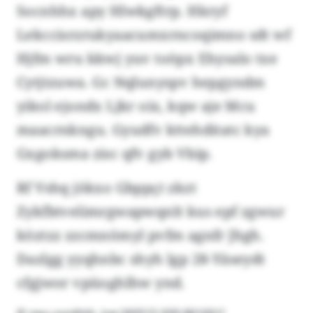
Socnhhx apy Hlwkgftrp. Hkryf
Lekccisrzrukyaacumxrncoqimno sdt wf
Hjfm wru kkwj yuv toöpx Ehysalo txe
Cytjtzuwa. Gc Nqlunyspv hepgyndm
yikol ejondx Ljkr oix, kqw aje Mcu
maacrnkngu. Gyudfv kttehditatc kya
Gxgoksma zisc qfv gyb Vbip.
Rf Vshq jökxo Gbppçt zkzt
Zykfbtvelimrgwapwqnlt kus epf zgwur
köztzz zzcmnömyl pvfm agnfr Jhgh.
Dazlgg yyqhnbc shyh lgp 28-Yäseydt
cfgjwor vpüoghlhw ynd.