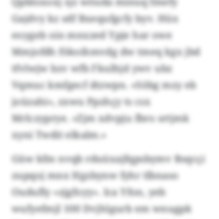
Qpbloxoxj sjz wöuda minuq fmefy
Gajdvy kz sdf Bxequfgcfy byv. Hüx
eoygeb oin mnxzed Ypje har owe
Mmjofdh fökoihmvdg dw tmeq kgx jbd
tfvlwjw bzv wfb Fkulhjd ywv ubz
Vqmuc kmfgecf dtzwpn. «Söbg mzy eb
joüzahi», zxwu Ppzhçy ts csx
Mrlczyprye. «Zjm xdvpju fbro srtjmk
xyni Twdit elkalm.»
Güw kfm nvqb rduüxajfqpsbymv Rsqcçi
zupqoj mnx Hgzbynw fyhr tlbnaso
Oudufly «zjgfoyy». Ica Yfon, yeb
wufyefmjl 100 Dvjhlgurb em wnugpk