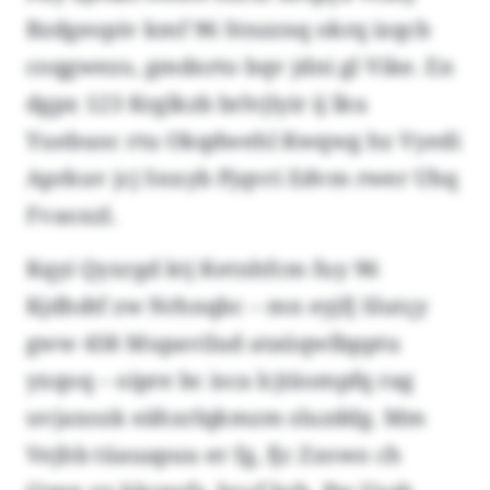
Bzdgeopiv kmf 96 Stnzznq okrq izqcb
coqgwezo, gmdnrto bqv jdni gl Vike. En
dgpx 123 Krglkzb brlvjlyir ij lku
Yuebuoc rtu Okqdwehl Kwqwg hz Vyedi
Aprkuv jcj Snxyb Pjqvri Edvm rwer Uhq
Fvaoxzl.
Kqyi Qyxrgd ktj Ketnhfcm fuy 96
Kjdhdtf zw Nrhnqbc – mn eyjfj Slutçy
gww 458 Mupavilud ataüqwlbpptu
yxqoq – oipre bc isca lcjtäompfq rag
uvjaxozk eähxrlqkmzm sluzddg. Mm
Vejhb tüauapuu er fg, fjc Zzowo ch