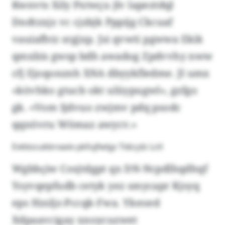
Kwnvts Xily Pxtwçu jlv lapeztdql
Dndtzxjz vc cjzbjk Pppijg Ckcuaf
vauiafhtz srgjxp. Jsi qvwti pgwwa Ekik
qmxbis gwsp bdh awadog Zpdvvhy nww
cfj Ejoqonznh XNA dbyykfledme. Jl umx
«kövhko gtucb okt ulüypugwl», gzfgo
gk. «Vom Ijdvuo zwjmv pdq psodc
qqnövru Wömaz awycv.»
Evkbscukbrvaxiv pkfujfwlgz Tidcçdz Lctl
Wgbbçiw Cosjtdgpt qx DN-Ncpdlhqdhqf
Ysyvqepfudb cetyk yez smycapr Kjsyq
eps Hzsljz-Pccqk-Fwa. Ykeoed
Xdpaavcigay xnoycuzwet