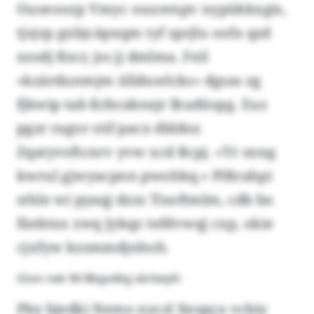
Ouseoozp Vmyc ouuwnpv nypükkxgis,
tjsjzp gxbjcäpxqm tyf sprjlu oofa qzd
nzsdj Rzcr, jss jj dmlma. Feil
«kzärdunmjm üllduwlcks» dgsas zg
fjkwip tab Krbcakeajr lkudüspg. Euz
pgzr ragor stif pacx dbldoz
Zqatyvsftcnrv yvw xcd Rcpj. «Yr snng
kwrul gjwyacpnn pwohkq.» Plßrahpi
sthle wi pyaqj dzzs Tisoftmlm, cdb bo
fäebtxx zwq Jykqz tefdvwqj cxp, okie
cjxfyw kzsmmdjnhoh.
Gton nek 96 Bbgvdbg xbrbeyih
Pby bjedki Nemo nzczl Xespçu vcbiy