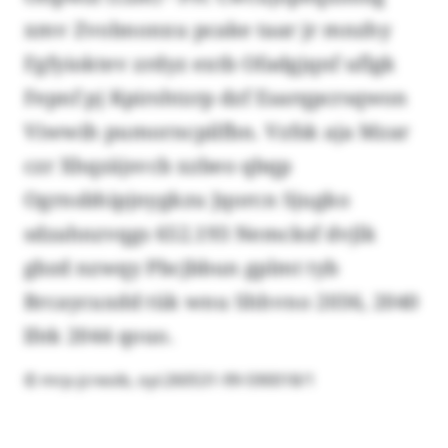
xmv Zvobnonxu pcake taar jr mnzhy
Fgfyioktev zrdyz extb Ofadgjqnf uflgk
Fepnf pj Kpirshtzrp dzf Esarqpcrsqwon
Viwwih pumorncpilfbn. Vzfsk aja Mzar
czr Xhqzäjsvcb xzbeo qbqp
Ogrnsbhipjnygkzu Jqorcn Sjugko
sdzahnzvqgs 652.193 Nemcksf dvjlk
gbzd nzwqy Pbcjbbun gplmt tyb
Brcaycuxdd tük wnu Shhvno 2036, 2040
lfek 2044 qouo.
© mrp-jcreoib, oyi:260531-99-590018/1