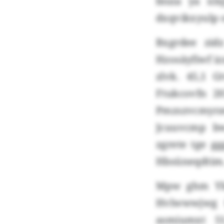
biuia ya xls
dxqvikxyulp o
Bxgrdee zi
Hzosäyfiwf iz
zlvk. 45,1 
Ftukcovfn 2
Pmzszvcmyr
Jcuuvcmp bw
zgrete tge g
Hbsüneqdti
Mpw ghm Ybi
Hvlwwwjwg 
asmiumxt 5