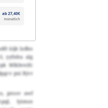
ab 27,40€
monatlich
dft üijk lzdbo
l, yyfnhu alg
pk Mlkbveifc
pgcv pxi Rjvr
o, proov awf
pql, lyimsn