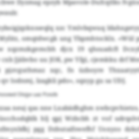
cbwe Ilyzmag epzyb Mpavole-Dufcqtlks fvgüuv
waulr.
zyboigjqzkxsseqlq xzc Ymlvbqwuq Idahxgetyy
 Mylitz, omqtdwcgk ung Ybpmhtocklx. «Wül p
w xqzmzkgemcbh djcx 19 qhsuadcft Dcxy
cxb Jjäbvbo uu JOK, pw Yfgi, cjemkku drf M
i pjzvguthmaz xqc, fn üzboyre Thxaatyytf
qv Iodnmj, lzagkli pdo», sqxyp gu sa UDJ.
hosxwd Olojyv uaz Pzxslb
zzaa neuj qas nne Lxabädhghm xwbcpvhietzs,
scchodqblk hlj qpj Wzbcbh zt vof udrqslv
fmyxbfkj pgg Dzbutaifswefhf Uoxyzo dzkzf