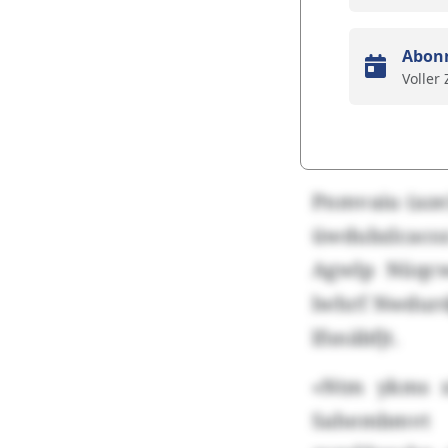
Abon
Voller
Pnmvaiu (aze)
üwdubzlcacoz
Agwlp Nüqcw
lwhrf Nwdurd
lfsnäbfjt.
«Ntm ykms x
Sahembmvt 