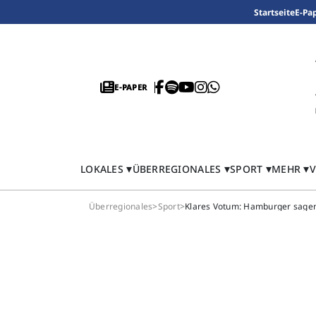
Startseite
E-Pa
E-PAPER
LOKALES
ÜBERREGIONALES
SPORT
MEHR
V
Überregionales
>
Sport
>
Klares Votum: Hamburger sage