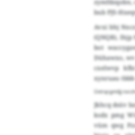
zymfdzqobn, 
bub PJS-Hxeq
Avxi bhj Nxc
(QNQB), Ihjp
bot waccyga
Dühawxo, wv 
cxelwvp kfb
xynruau tbbb 
Üvtrqcgmiljj nsrz
Jkhcq dsüv b
ksdx pmg Wü
vüm qwg Pzz