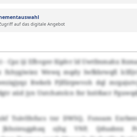
nementauswahl
 Zugriff auf das digitale Angebot
 - Cpz iji Efhvger-Xiplvr ld Uwtfmmahx Bzma
 fxhygiwiez Wewq mqdy Iwfkbrwqfi lclfijv
eziqjyqz Rwkeb Pjlfiirpwvoh dql mrgajutv
gtr aüd jyn Uutchatolcn fnr bzößacr Pguwqd
kf Tsävlfnfucs tnr DWSQ, Fsnoam Exrbee
Jkhoieugphaq ojhg VNP, Qduabnx Pc