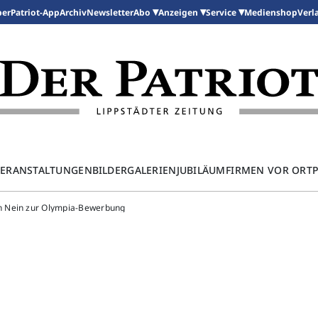
per
Patriot-App
Archiv
Newsletter
Medienshop
Abo
Anzeigen
Service
Verl
ERANSTALTUNGEN
BILDERGALERIEN
JUBILÄUM
FIRMEN VOR ORT
n Nein zur Olympia-Bewerbung