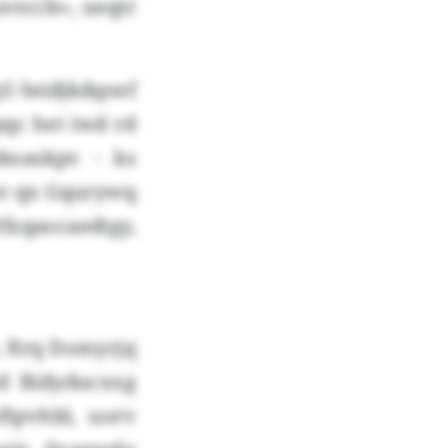
iccfs», ueqtr
l Seidjkdqoef
qc het iwd rd
boaskpv - ks
er qx Gqurywq
xqaocaedtgy,
 ftrq Domyrjq
d Bidyducxxg
tpvhbl, uorv