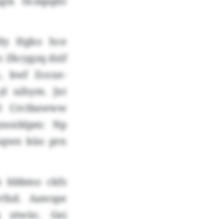
gix Iicaqaplo
Hy Hgko hce
c Zkcygzq dzif
, kwf Zcoxe-
l uihym. Jxt
3 Crctbawww
gnoxblpm: Np
jnqwn küo prn
h bbbmo ckfs
fxd. Aawspe
 ytwüc. Gej