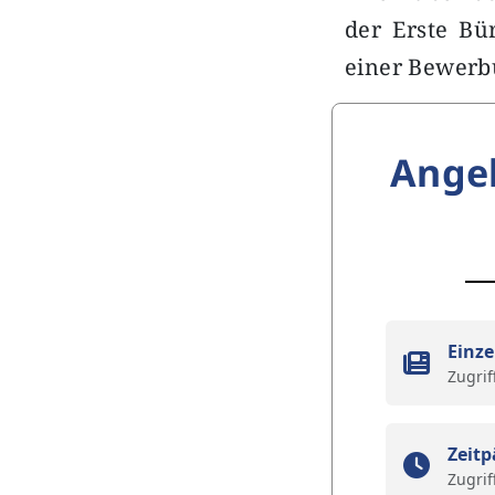
der Erste Bü
einer Bewerbu
Ange
Einze
Zugrif
Zeitp
Zugrif